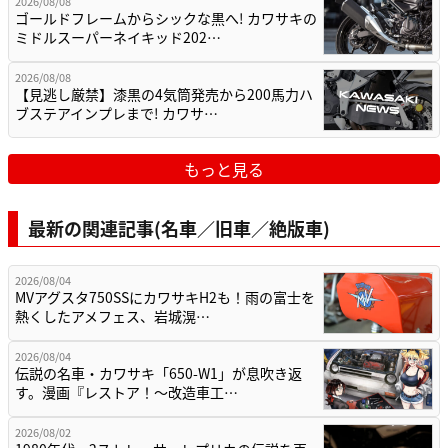
2026/08/08
ゴールドフレームからシックな黒へ! カワサキの
ミドルスーパーネイキッド202…
2026/08/08
【見逃し厳禁】漆黒の4気筒発売から200馬力ハ
ブステアインプレまで! カワサ…
もっと見る
最新の関連記事(名車／旧車／絶版車)
2026/08/04
MVアグスタ750SSにカワサキH2も！雨の富士を
熱くしたアメフェス、岩城滉…
2026/08/04
伝説の名車・カワサキ「650-W1」が息吹き返
す。漫画『レストア！～改造車工…
2026/08/02