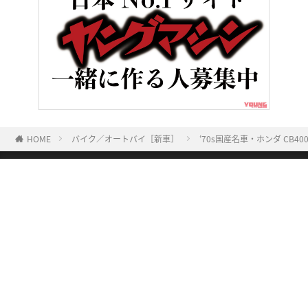
HOME
バイク／オートバイ［新車］
‘70s国産名車・ホンダ CB
ヤングマシンとは？
ご利用案内
執筆／編集メンバー
プライバシーポリシー
運営会社
お問い合せ
Copyright ©
NAIGAI PUBLISHING CO.,LTD.
All rights reserved.