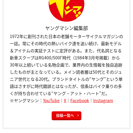
ヤングマシン編集部
1972年に創刊された日本の老舗モーターサイクルマガジンの
一誌。常にその時代の熱いバイク達を追い続け、最新モデル
＆アイテムの実証テストに定評がある。また、代名詞となる
新車スクープはRG400/500Γ時代（1984年3月号掲載）から
30年以上続いている名物企画で、業界内の生情報を独自追跡
したものが主となっている。メイン読者層は50代とそのジュ
ニア世代となる20代。ブランドタイトルの“ヤング”という単
語はさすがに時代錯誤とはなったが、信条はバイク乗りの多
くが持ち合わせている“ヤング・アット・ハート”だ。
※ヤングマシン：
YouTube
｜
X
｜
Facebook
｜
Instagram
投稿一覧へ