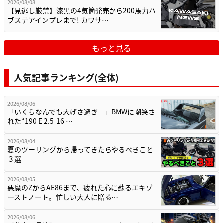
2026/08/08
【見逃し厳禁】漆黒の4気筒発売から200馬力ハ
ブステアインプレまで! カワサ…
もっと見る
人気記事ランキング(全体)
2026/08/06
「いくらなんでも大げさ過ぎ…」BMWに嘲笑さ
れた“190 E 2.5-16 …
2026/08/04
夏のツーリングから帰ってきたらやるべきこと
３選
2026/08/05
悪魔のZからAE86まで、疲れた心に蘇るエキゾ
ーストノート。忙しい大人に贈る…
2026/08/06