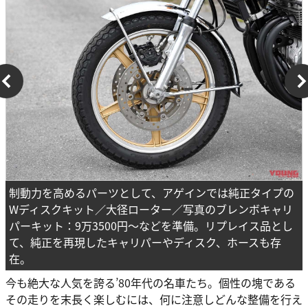
制動力を高めるパーツとして、アゲインでは純正タイプの
Wディスクキット／大径ローター／写真のブレンボキャリ
パーキット：9万3500円～などを準備。リプレイス品とし
て、純正を再現したキャリパーやディスク、ホースも存
在。
今も絶大な人気を誇る’80年代の名車たち。個性の塊である
その走りを末長く楽しむには、何に注意しどんな整備を行え