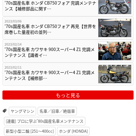
‘70s国産名車 ホンダ CB750フォア 完調メンテナ
ンス【補修部品に関す…
2023/03/06
‘70s国産名車 ホンダ CB750フォア 再見【世界を
席巻した量産初の並列…
2023/02/14
‘70s国産名車 カワサキ 900スーパー4 Z1 完調メ
ンテナンス【識者イ…
2023/02/11
‘70s国産名車 カワサキ 900スーパー4 Z1 完調メ
ンテナンス【補修部…
もっと見る
ヤングマシン
名車／旧車／絶版車
[連載] プロに学ぶ'80s国産名車メンテナンス
新型小型二輪 [251〜400cc]
ホンダ [HONDA]