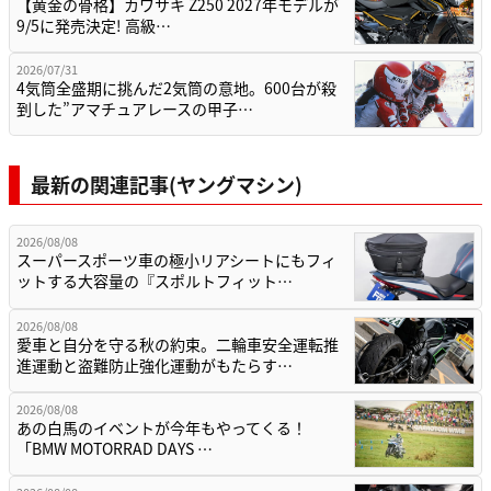
【黄金の骨格】カワサキ Z250 2027年モデルが
9/5に発売決定! 高級…
2026/07/31
4気筒全盛期に挑んだ2気筒の意地。600台が殺
到した”アマチュアレースの甲子…
最新の関連記事(ヤングマシン)
2026/08/08
スーパースポーツ車の極小リアシートにもフィ
ットする大容量の『スポルトフィット…
2026/08/08
愛車と自分を守る秋の約束。二輪車安全運転推
進運動と盗難防止強化運動がもたらす…
2026/08/08
あの白馬のイベントが今年もやってくる！
「BMW MOTORRAD DAYS …