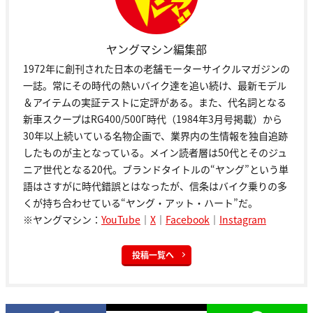
ヤングマシン編集部
1972年に創刊された日本の老舗モーターサイクルマガジンの
一誌。常にその時代の熱いバイク達を追い続け、最新モデル
＆アイテムの実証テストに定評がある。また、代名詞となる
新車スクープはRG400/500Γ時代（1984年3月号掲載）から
30年以上続いている名物企画で、業界内の生情報を独自追跡
したものが主となっている。メイン読者層は50代とそのジュ
ニア世代となる20代。ブランドタイトルの“ヤング”という単
語はさすがに時代錯誤とはなったが、信条はバイク乗りの多
くが持ち合わせている“ヤング・アット・ハート”だ。
※ヤングマシン：
YouTube
｜
X
｜
Facebook
｜
Instagram
投稿一覧へ