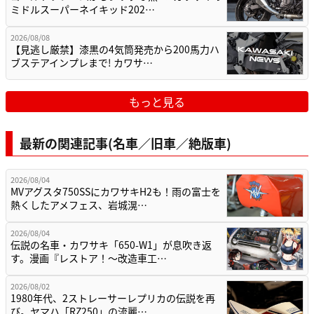
ミドルスーパーネイキッド202…
2026/08/08
【見逃し厳禁】漆黒の4気筒発売から200馬力ハ
ブステアインプレまで! カワサ…
もっと見る
最新の関連記事(名車／旧車／絶版車)
2026/08/04
MVアグスタ750SSにカワサキH2も！雨の富士を
熱くしたアメフェス、岩城滉…
2026/08/04
伝説の名車・カワサキ「650-W1」が息吹き返
す。漫画『レストア！～改造車工…
2026/08/02
1980年代、2ストレーサーレプリカの伝説を再
び。ヤマハ「RZ250」の流麗…