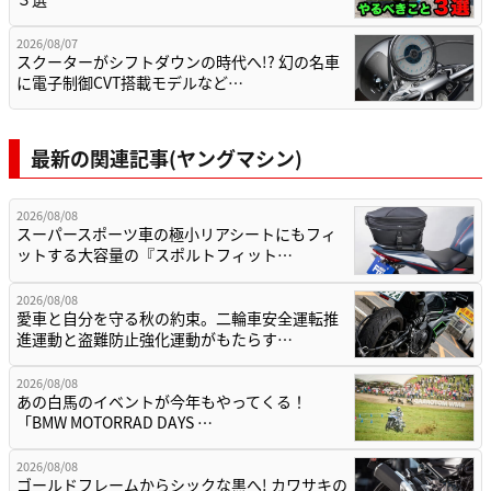
2026/08/07
スクーターがシフトダウンの時代へ!? 幻の名車
に電子制御CVT搭載モデルなど…
最新の関連記事(ヤングマシン)
2026/08/08
スーパースポーツ車の極小リアシートにもフィ
ットする大容量の『スポルトフィット…
2026/08/08
愛車と自分を守る秋の約束。二輪車安全運転推
進運動と盗難防止強化運動がもたらす…
2026/08/08
あの白馬のイベントが今年もやってくる！
「BMW MOTORRAD DAYS …
2026/08/08
ゴールドフレームからシックな黒へ! カワサキの