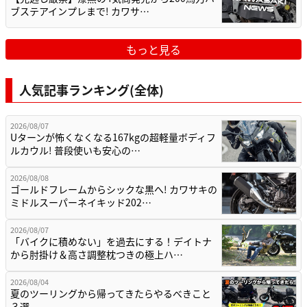
ブステアインプレまで! カワサ…
もっと見る
人気記事ランキング(全体)
2026/08/07
Uターンが怖くなくなる167kgの超軽量ボディフ
ルカウル! 普段使いも安心の…
2026/08/08
ゴールドフレームからシックな黒へ! カワサキの
ミドルスーパーネイキッド202…
2026/08/07
「バイクに積めない」を過去にする！デイトナ
から肘掛け＆高さ調整枕つきの極上ハ…
2026/08/04
夏のツーリングから帰ってきたらやるべきこと
３選