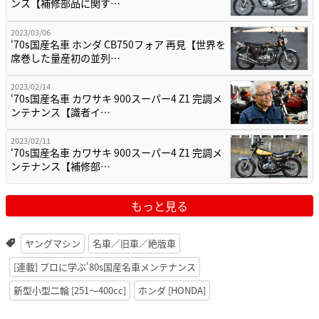
ンス【補修部品に関す…
2023/03/06
‘70s国産名車 ホンダ CB750フォア 再見【世界を
席巻した量産初の並列…
2023/02/14
‘70s国産名車 カワサキ 900スーパー4 Z1 完調メ
ンテナンス【識者イ…
2023/02/11
‘70s国産名車 カワサキ 900スーパー4 Z1 完調メ
ンテナンス【補修部…
もっと見る
ヤングマシン
名車／旧車／絶版車
[連載] プロに学ぶ'80s国産名車メンテナンス
新型小型二輪 [251〜400cc]
ホンダ [HONDA]