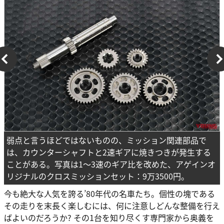
弱点と言うほどではないものの、ミッション関連部品で
は、カウンターシャフトと2速ギアに焼きつきが発生する
ことがある。写真は1～3速のギア比を改めた、アゲインオ
リジナルのクロスミッションセット：9万3500円。
今も絶大な人気を誇る’80年代の名車たち。個性の塊である
その走りを末長く楽しむには、何に注意しどんな整備を行え
ばよいのだろうか? その1台を知り尽くす専門家から奥義を