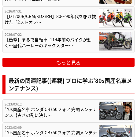
2026/07/31
【DT200R/CRM/KDX/RH】80〜90年代を駆け抜
けた「2ストオフ…
2026/07/22
【衝撃】まるで自転車! 114年前のバイクが動
く〜歴代ハーレーのキックスター…
もっと見る
最新の関連記事([連載] プロに学ぶ'80s国産名車メ
ンテナンス)
2023/03/12
‘70s国産名車 ホンダ CB750フォア 完調メンテナ
ンス【古さの割に決し…
2023/03/09
‘70s国産名車 ホンダ CB750フォア 完調メンテナ