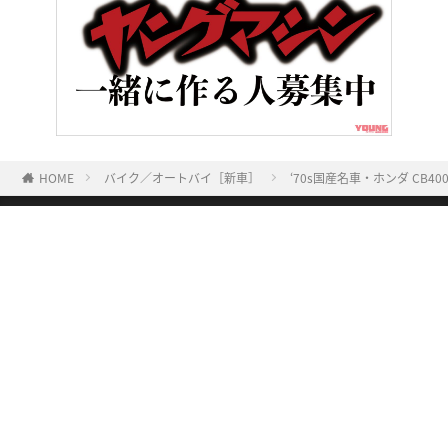
HOME
バイク／オートバイ［新車］
‘70s国産名車・ホンダ CB
ヤングマシンとは？
ご利用案内
執筆／編集メンバー
プライバシーポリシー
運営会社
お問い合せ
Copyright ©
NAIGAI PUBLISHING CO.,LTD.
All rights reserved.