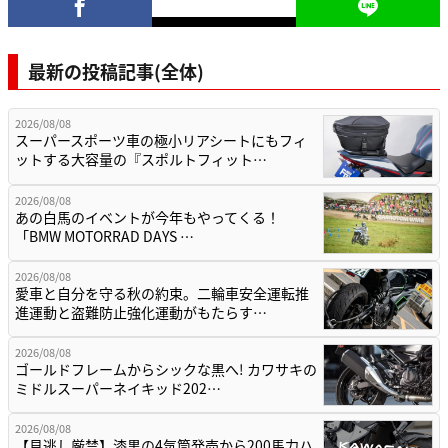
最新の投稿記事(全体)
2026/08/08
スーパースポーツ車の極小リアシートにもフィ
ットする大容量の『スポルトフィット…
2026/08/08
あの白馬のイベントが今年もやってくる！
「BMW MOTORRAD DAYS …
2026/08/08
愛車と自分を守る秋の約束。二輪車安全運転推
進運動と盗難防止強化運動がもたらす…
2026/08/08
ゴールドフレームからシックな黒へ! カワサキの
ミドルスーパーネイキッド202…
2026/08/08
【見逃し厳禁】漆黒の4気筒発売から200馬力ハ