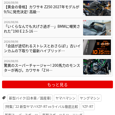
2026/08/06
【黄金の骨格】カワサキ Z250 2027年モデルが
9/5に発売決定! 高級…
2026/08/06
「いくらなんでも大げさ過ぎ…」BMWに嘲笑さ
れた“190 E 2.5-16 …
2026/08/06
「会話が途切れるストレスとおさらば!」古いイ
ンカムの下取りで最新ハイブリッド…
2026/08/05
驚異のスーパーチャージャー! 200馬力のモンス
ターが再び。カワサキ「Z H…
もっと見る
新型バイク(日本車／国産車)
ヤマハマシン
ヤングマシン
[特集] '22 新型ヤマハYZF-R7 vsライバル徹底比較
YZF-R7
新型スーパースポーツ
新型スポーツ＆ツーリング