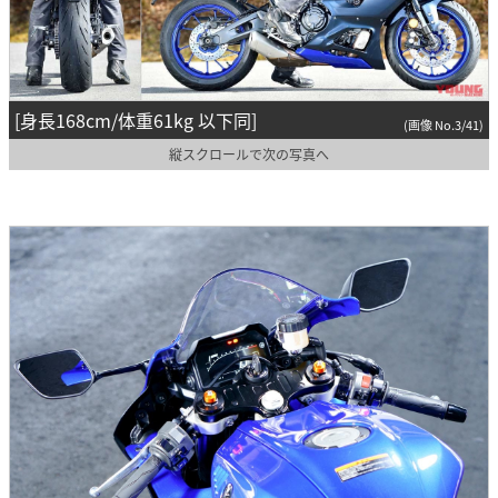
[身長168cm/体重61kg 以下同]
(画像 No.3/41)
縦スクロールで次の写真へ