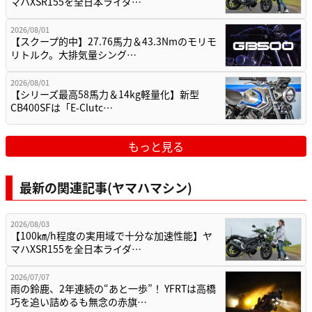
マハXSR155を全日本ライダ…
2026/08/01
【スクープ的中】27.76馬力＆43.3Nmのモリモ
リトルク。大排気量シング…
2026/08/01
【シリーズ最高58馬力＆14kg軽量化】新型
CB400SFは「E-Clutc…
もっと見る
最新の関連記事(ヤマハマシン)
2026/08/03
【100㎞/h程度の実用域で十分な加速性能】ヤ
マハXSR155を全日本ライダ…
2026/07/07
雨の鈴鹿、2年連続の“あと一歩”！ YFRTは高橋
巧を追い詰めるも無念の赤旗…