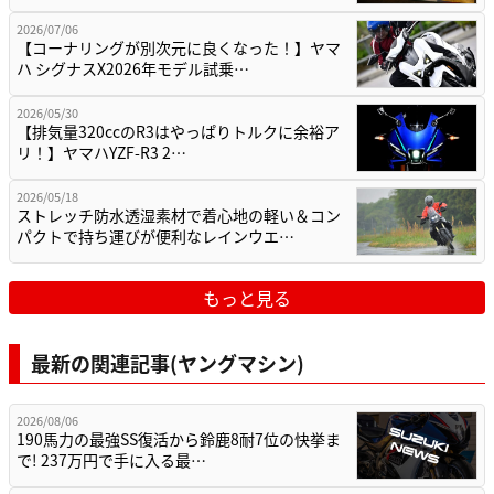
2026/07/06
【コーナリングが別次元に良くなった！】ヤマ
ハ シグナスX2026年モデル試乗…
2026/05/30
【排気量320ccのR3はやっぱりトルクに余裕ア
リ！】ヤマハYZF-R3 2…
2026/05/18
ストレッチ防水透湿素材で着心地の軽い＆コン
パクトで持ち運びが便利なレインウエ…
もっと見る
最新の関連記事(ヤングマシン)
2026/08/06
190馬力の最強SS復活から鈴鹿8耐7位の快挙ま
で! 237万円で手に入る最…