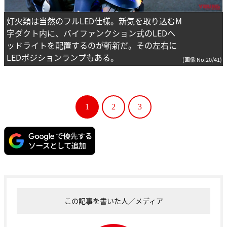
灯火類は当然のフルLED仕様。新気を取り込むM
字ダクト内に、バイファンクション式のLEDヘ
ッドライトを配置するのが斬新だ。その左右に
LEDポジションランプもある。
(画像 No.20/41)
1
2
3
この記事を書いた人／メディア