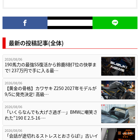
最新の投稿記事(全体)
2026/08/06
190馬力の最強SS復活から鈴鹿8耐7位の快挙ま
で! 237万円で手に入る最…
2026/08/06
【黄金の骨格】カワサキ Z250 2027年モデルが
9/5に発売決定! 高級…
2026/08/06
「いくらなんでも大げさ過ぎ…」BMWに嘲笑さ
れた“190 E 2.5-16 …
2026/08/06
「会話が途切れるストレスとおさらば!」古いイ