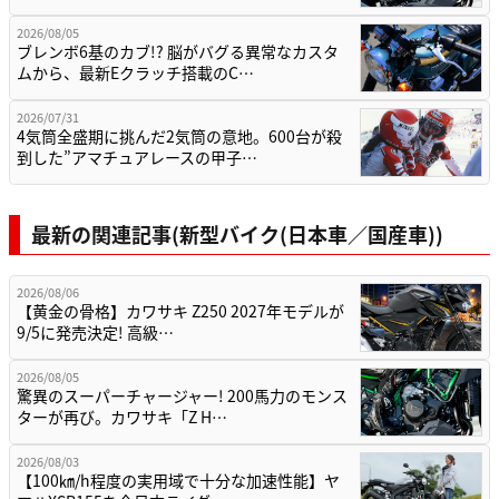
2026/08/05
ブレンボ6基のカブ!? 脳がバグる異常なカスタ
ムから、最新Eクラッチ搭載のC…
2026/07/31
4気筒全盛期に挑んだ2気筒の意地。600台が殺
到した”アマチュアレースの甲子…
最新の関連記事(新型バイク(日本車／国産車))
2026/08/06
【黄金の骨格】カワサキ Z250 2027年モデルが
9/5に発売決定! 高級…
2026/08/05
驚異のスーパーチャージャー! 200馬力のモンス
ターが再び。カワサキ「Z H…
2026/08/03
【100㎞/h程度の実用域で十分な加速性能】ヤ