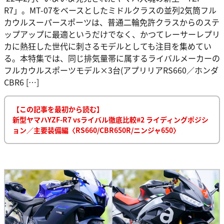
R7」。MT-07をベースとしたミドルクラスの並列2気筒フル
カウルスーパースポーツは、普通二輪免許クラスからのステ
ップアップに最適というだけでなく、かつてレーサーレプリ
カに熱狂した世代に刺さるモデルとしても注目を集めてい
る。本特集では、同じ排気量帯に属するライバルメーカーの
フルカウルスポーツモデル×3台(アプリリアRS660／ホンダ
CBR6 […]
【この記事を最初から読む】
新型ヤマハYZF-R7 vsライバル徹底比較#2 ライディングポジシ
ョン／主要装備編〈RS660/CBR650R/ニンジャ650〉