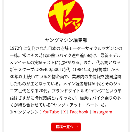
ヤングマシン編集部
1972年に創刊された日本の老舗モーターサイクルマガジンの
一誌。常にその時代の熱いバイク達を追い続け、最新モデル
＆アイテムの実証テストに定評がある。また、代名詞となる
新車スクープはRG400/500Γ時代（1984年3月号掲載）から
30年以上続いている名物企画で、業界内の生情報を独自追跡
したものが主となっている。メイン読者層は50代とそのジュ
ニア世代となる20代。ブランドタイトルの“ヤング”という単
語はさすがに時代錯誤とはなったが、信条はバイク乗りの多
くが持ち合わせている“ヤング・アット・ハート”だ。
※ヤングマシン：
YouTube
｜
X
｜
Facebook
｜
Instagram
投稿一覧へ