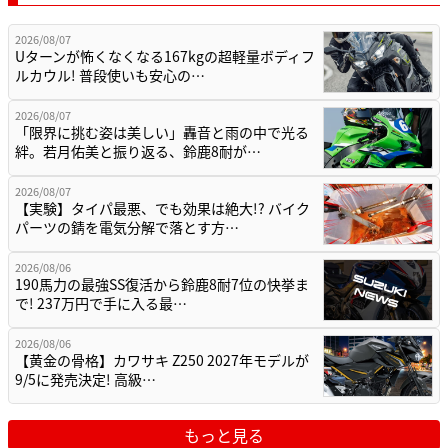
2026/08/07
Uターンが怖くなくなる167kgの超軽量ボディフ
ルカウル! 普段使いも安心の…
2026/08/07
「限界に挑む姿は美しい」轟音と雨の中で光る
絆。若月佑美と振り返る、鈴鹿8耐が…
2026/08/07
【実験】タイパ最悪、でも効果は絶大!? バイク
パーツの錆を電気分解で落とす方…
2026/08/06
190馬力の最強SS復活から鈴鹿8耐7位の快挙ま
で! 237万円で手に入る最…
2026/08/06
【黄金の骨格】カワサキ Z250 2027年モデルが
9/5に発売決定! 高級…
もっと見る