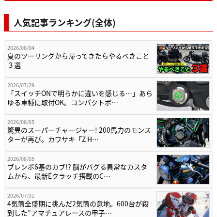
人気記事ランキング(全体)
2026/08/04
夏のツーリングから帰ってきたらやるべきこと
３選
2026/07/29
「スイッチONで明らかに違いを感じる…」あら
ゆる車種に取付OK。コンパクトボ…
2026/08/05
驚異のスーパーチャージャー! 200馬力のモンス
ターが再び。カワサキ「Z H…
2026/08/05
ブレンボ6基のカブ!? 脳がバグる異常なカスタ
ムから、最新Eクラッチ搭載のC…
2026/07/31
4気筒全盛期に挑んだ2気筒の意地。600台が殺
到した”アマチュアレースの甲子…