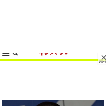
記事へ戻る
[画像 No.2/10]’22モトGP開幕直前プレイバック
【ヤマハ｜精神面を克服したクアルタラロが初の
チャンピオンに】
2022/02/25