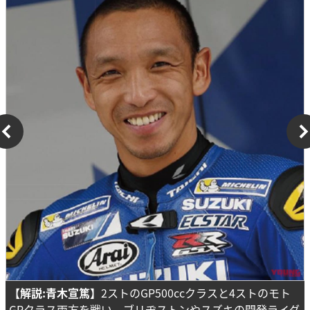
【解説:青木宣篤】
2ストのGP500ccクラスと4ストのモト
GPクラス両方を戦い、ブリヂストンやスズキの開発ライダ