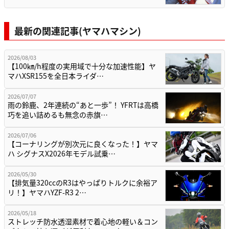
最新の関連記事(ヤマハマシン)
2026/08/03
【100㎞/h程度の実用域で十分な加速性能】ヤ
マハXSR155を全日本ライダ…
2026/07/07
雨の鈴鹿、2年連続の“あと一歩”！ YFRTは高橋
巧を追い詰めるも無念の赤旗…
2026/07/06
【コーナリングが別次元に良くなった！】ヤマ
ハ シグナスX2026年モデル試乗…
2026/05/30
【排気量320ccのR3はやっぱりトルクに余裕ア
リ！】ヤマハYZF-R3 2…
2026/05/18
ストレッチ防水透湿素材で着心地の軽い＆コン