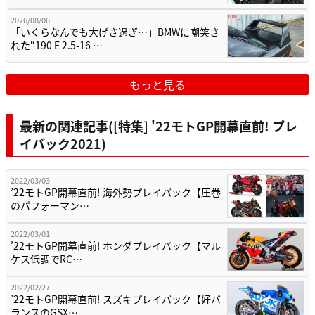
2026/08/06
「いくらなんでも大げさ過ぎ…」BMWに嘲笑さ
れた“190 E 2.5-16 …
もっと見る
最新の関連記事([特集] '22モトGP開幕直前! プレ
イバック2021)
2022/03/03
’22モトGP開幕直前! 海外勢プレイバック【圧巻
のパフォーマン…
2022/03/01
’22モトGP開幕直前! ホンダプレイバック【マル
ケス低調でRC…
2022/02/27
’22モトGP開幕直前! スズキプレイバック【好バ
ランスのGSX…