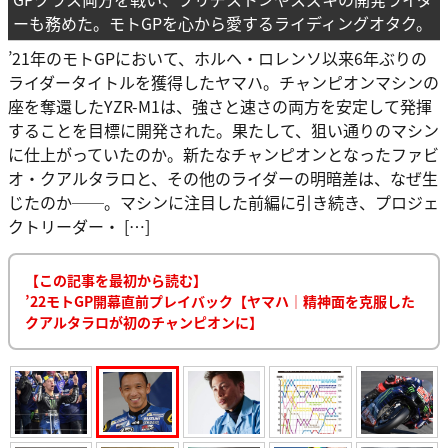
ーも務めた。モトGPを心から愛するライディングオタク。
’21年のモトGPにおいて、ホルヘ・ロレンソ以来6年ぶりの
ライダータイトルを獲得したヤマハ。チャンピオンマシンの
座を奪還したYZR-M1は、強さと速さの両方を安定して発揮
することを目標に開発された。果たして、狙い通りのマシン
に仕上がっていたのか。新たなチャンピオンとなったファビ
オ・クアルタラロと、その他のライダーの明暗差は、なぜ生
じたのか──。マシンに注目した前編に引き続き、プロジェ
クトリーダー・ […]
【この記事を最初から読む】
’22モトGP開幕直前プレイバック【ヤマハ｜精神面を克服した
クアルタラロが初のチャンピオンに】