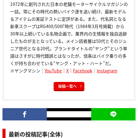
1972年に創刊された日本の老舗モーターサイクルマガジンの
一誌。常にその時代の熱いバイク達を追い続け、最新モデル
＆アイテムの実証テストに定評がある。また、代名詞となる
新車スクープはRG400/500Γ時代（1984年3月号掲載）から
30年以上続いている名物企画で、業界内の生情報を独自追跡
したものが主となっている。メイン読者層は50代とそのジュ
ニア世代となる20代。ブランドタイトルの“ヤング”という単
語はさすがに時代錯誤とはなったが、信条はバイク乗りの多
くが持ち合わせている“ヤング・アット・ハート”だ。
※ヤングマシン：
YouTube
｜
X
｜
Facebook
｜
Instagram
投稿一覧へ
最新の投稿記事(全体)