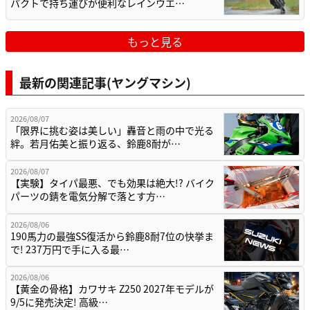
パクトで持ち運びが便利なレインウエ…
もっと見る
最新の関連記事(ヤングマシン)
2026/08/07
「限界に挑む姿は美しい」轟音と雨の中で光る
絆。若月佑美と振り返る、鈴鹿8耐が…
2026/08/07
【実験】タイパ最悪、でも効果は絶大!? バイク
パーツの錆を電気分解で落とす方…
2026/08/06
190馬力の最強SS復活から鈴鹿8耐7位の快挙ま
で! 237万円で手に入る最…
2026/08/06
【黄金の骨格】カワサキ Z250 2027年モデルが
9/5に発売決定! 高級…