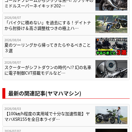
ミドルスーパーネイキッド202…
2026/08/07
「バイクに積めない」を過去にする！デイトナ
から肘掛け＆高さ調整枕つきの極上ハ…
2026/08/04
夏のツーリングから帰ってきたらやるべきこと
３選
2026/08/07
スクーターがシフトダウンの時代へ!? 幻の名車
に電子制御CVT搭載モデルなど…
最新の関連記事(ヤマハマシン)
2026/08/03
【100㎞/h程度の実用域で十分な加速性能】ヤ
マハXSR155を全日本ライダ…
2026/07/07