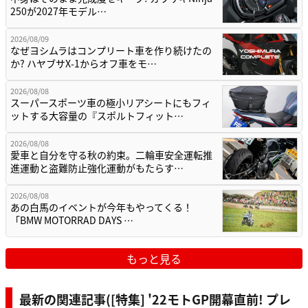
250が2027年モデル…
2026/08/09
なぜヨシムラはコンプリート車を作り続けたの
か? ハヤブサX-1からオフ車をモ…
2026/08/08
スーパースポーツ車の極小リアシートにもフィ
ットする大容量の『スポルトフィット…
2026/08/08
愛車と自分を守る秋の約束。二輪車安全運転推
進運動と盗難防止強化運動がもたらす…
2026/08/08
あの白馬のイベントが今年もやってくる！
「BMW MOTORRAD DAYS …
もっと見る
最新の関連記事([特集] '22モトGP開幕直前! プレ