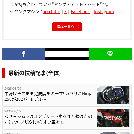
くが持ち合わせている“ヤング・アット・ハート”だ。
※ヤングマシン：
YouTube
｜
X
｜
Facebook
｜
Instagram
投稿一覧へ
最新の投稿記事(全体)
2026/08/09
中身はそのまま完成度をキープ! カワサキNinja
250が2027年モデル…
2026/08/09
なぜヨシムラはコンプリート車を作り続けたの
か? ハヤブサX-1からオフ車をモ…
2026/08/08