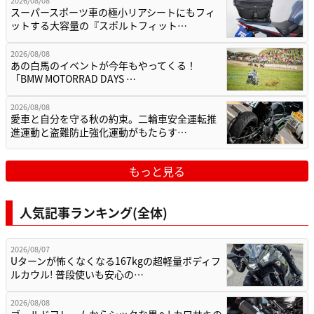
スーパースポーツ車の極小リアシートにもフィ
ットする大容量の『スポルトフィット…
2026/08/08
あの白馬のイベントが今年もやってくる！
「BMW MOTORRAD DAYS …
2026/08/08
愛車と自分を守る秋の約束。二輪車安全運転推
進運動と盗難防止強化運動がもたらす…
もっと見る
人気記事ランキング(全体)
2026/08/07
Uターンが怖くなくなる167kgの超軽量ボディフ
ルカウル! 普段使いも安心の…
2026/08/08
ゴールドフレームからシックな黒へ! カワサキの