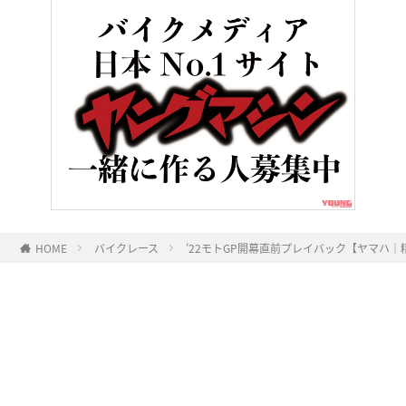
HOME
バイクレース
’22モトGP開幕直前プレイバック【ヤマハ
ヤングマシンとは？
ご利用案内
執筆／編集メンバー
プライバシーポリシー
運営会社
お問い合せ
Copyright ©
NAIGAI PUBLISHING CO.,LTD.
All rights reserved.