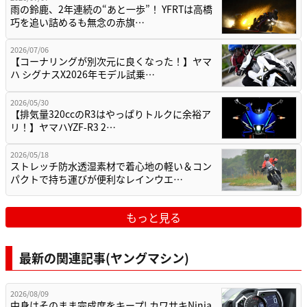
雨の鈴鹿、2年連続の“あと一歩”！ YFRTは高橋
巧を追い詰めるも無念の赤旗…
2026/07/06
【コーナリングが別次元に良くなった！】ヤマ
ハ シグナスX2026年モデル試乗…
2026/05/30
【排気量320ccのR3はやっぱりトルクに余裕ア
リ！】ヤマハYZF-R3 2…
2026/05/18
ストレッチ防水透湿素材で着心地の軽い＆コン
パクトで持ち運びが便利なレインウエ…
もっと見る
最新の関連記事(ヤングマシン)
2026/08/09
中身はそのまま完成度をキープ! カワサキNinja