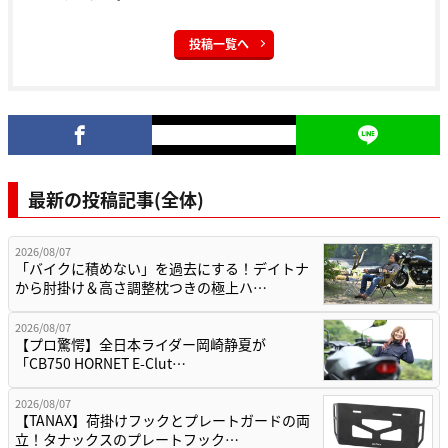
投稿一覧へ
最新の投稿記事(全体)
2026/08/07
「バイクに積めない」を過去にする！デイトナ
から肘掛け＆高さ調整枕つきの極上ハ…
2026/08/07
【プロ驚愕】全日本ライダー岡崎静夏が
「CB750 HORNET E-Clut…
2026/08/07
【TANAX】荷掛けフックとプレートガードの両
立！タナックスのプレートフック…