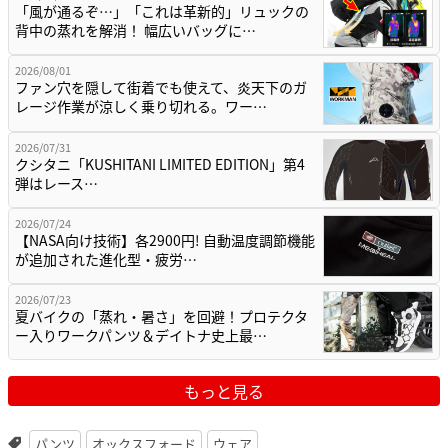
「風が通るぞ…」「これは革新的」リュックの
背中の蒸れを解消！ 幅広いバッグに…
2026/08/01
ファン穴を隠して街着でも使えて、炎天下のガ
レージ作業が涼しく乗り切れる。ワー…
2026/07/31
クシタニ「KUSHITANI LIMITED EDITION」第4
弾はレース…
2026/07/24
【NASA向け技術】各2900円! 自動温度調節機能
が追加された進化型・疲労…
2026/07/23
夏バイクの「蒸れ・暑さ」を回避！プロテクタ
ー入りワークパンツ＆デイトナ史上最…
もっと見る
パンツ
オックスフォード
ウェア