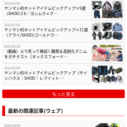
2022/04/25
ヤンマシ的ホットアイテムピックアップ×9選
〈SHOEI Z-8／ヨシムラ×ク…
2021/07/05
ヤンマシ的ホットアイテムピックアップ×11選
〈アライ/SHOEI/ゴールドウ…
2021/05/18
〈動画〉火で炙って検証!! 難燃＆高耐久デニム
をガチテスト［オックスフォード…
2021/01/03
ヤンマシ的ホットアイテムピックアップ〈サイ
ンハウス｜SHOEI｜レブイット …
もっと見る
最新の関連記事(ウェア)
2026/08/03