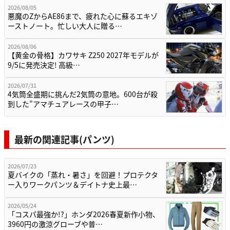
2026/08/05
悪魔のZからAE86まで、疲れた心に蘇るエキゾ
ーストノート。忙しい大人に贈る…
2026/08/06
【黄金の骨格】カワサキ Z250 2027年モデルが
9/5に発売決定! 高級…
2026/07/31
4気筒全盛期に挑んだ2気筒の意地。600台が殺
到した”アマチュアレースの甲子…
最新の関連記事(パンツ)
2026/07/23
夏バイクの「蒸れ・暑さ」を回避！プロテクタ
ー入りワークパンツ＆デイトナ史上最…
2026/05/24
「コスパ最強か!?」ホンダ2026春夏新作小物、
3960円の激涼グローブや普…