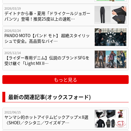
2026/03/19
デイトナから春・夏用「ドライクールジョガー
パンツ」登場！推奨25度以上の速乾…
2026/02/24
PANDO MOTO【パンド モト】 超絶スタイリッ
シュで安全。高品質なバイ…
2025/12/14
【ライダー専用デニム】伝説のブランドSFGを
受け継ぐ「Light MX II…
もっと見る
最新の関連記事(オックスフォード)
2022/06/15
ヤンマシ的ホットアイテムピックアップ×8選
〈SHOEI／クシタニ／ワイズギア…