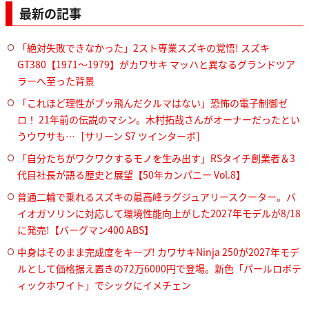
最新の記事
「絶対失敗できなかった」2スト専業スズキの覚悟! スズキ
GT380【1971～1979】がカワサキ マッハと異なるグランドツア
ラーへ至った背景
「これほど理性がブッ飛んだクルマはない」恐怖の電子制御ゼ
ロ！ 21年前の伝説のマシン。木村拓哉さんがオーナーだったとい
うウワサも…［サリーン S7 ツインターボ］
「自分たちがワクワクするモノを生み出す」RSタイチ創業者＆3
代目社長が語る歴史と展望【50年カンパニー Vol.8】
普通二輪で乗れるスズキの最高峰ラグジュアリースクーター。バ
イオガソリンに対応して環境性能向上がした2027年モデルが8/18
に発売!【バーグマン400 ABS】
中身はそのまま完成度をキープ! カワサキNinja 250が2027年モデ
ルとして価格据え置きの72万6000円で登場。新色「パールロボテ
ィックホワイト」でシックにイメチェン