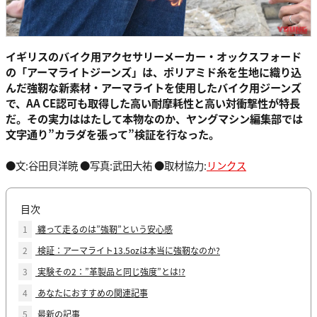
イギリスのバイク用アクセサリーメーカー・オックスフォード
の「アーマライトジーンズ」は、ポリアミド糸を生地に織り込
んだ強靭な新素材・アーマライトを使用したバイク用ジーンズ
で、AA CE認可も取得した高い耐摩耗性と高い対衝撃性が特長
だ。その実力ははたして本物なのか、ヤングマシン編集部では
文字通り”カラダを張って”検証を行なった。
●文:谷田貝洋暁 ●写真:武田大祐 ●取材協力:
リンクス
目次
1
纏って走るのは”強靭”という安心感
2
検証：アーマライト13.5ozは本当に強靭なのか?
3
実験その2：”革製品と同じ強度”とは!?
4
あなたにおすすめの関連記事
5
最新の記事