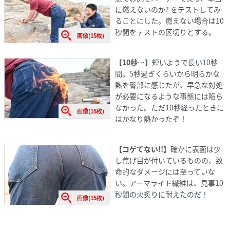
に燃えないのか? をテストしてみ
ることにした。燃えない場合は10
秒間をテストの区切りとする。
画像(15枚)
【10秒…】
短いようで長い10秒
間。5秒過ぎくらいから明らかな
熱を臀部に感じたが、早急な対処
が必要になるような事態には陥ら
なかった。ただ10秒経ったときに
画像(15枚)
はかなり熱かったぞ！
【コゲてない!!】
確かに表面は少
し焦げ目が付いているものの、致
命的なダメージには至っていな
い。アーマライト繊維は、見事10
秒間の火炙りに耐えたのだ！
画像(15枚)