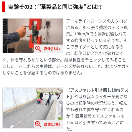
実験その2：”革製品と同じ強度”とは!?
アーマライトジーンズのカタログ
にある、引っ張り強度のテスト風
景。70km/hでの擦過試験もパス
する強度を持っているそうだ。そ
こでライダーとして気になるの
画像(15枚)
は、転倒時にどれだけ破れにく
く、体を守れるか？という部分。耐摩耗性をチェックしてみること
にした。※これらの実験は、ジーンズが破れないこと、およびケガを
しないことを保証するものではありません。
【アスファルト引き回し10mテス
ト】
やはり我々ライダーが気にな
るのは転倒時の状況だろう。転ん
でも破れず体を守ってくれるの
か？ 着用状態でアスファルトを
10mほど引きずってみることにし
画像(15枚)
た。