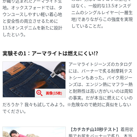
が織り込まれたアーマライト生
はなく、一般的な13.5オンスデ
地。オックスフォードでは、タ
ニムのシングルレイヤー(一層生
ウンユースしやすい軽い着心地
地)でありながらこの強度を実現
と安全性の両立させるために
していることだ。
13.5オンスデニムを新たに設計
したという。
実験その1：アーマライトは燃えにくい!?
アーマライトジーンズのカタログ
には、バーナーで炙る耐摩耗テス
トシーンもあった。バイク用ジー
ンズは、エンジン熱にマフラー熱
と耐熱性は高い方がいいのは周知
画像(15枚)
の事実。だが本当に燃えにくいの
だろうか？ 我々も試してみよう。※危険なので絶対に真似をしない
でください。
【カチカチ山10秒テスト】
着用状
態でお尻をバーナーで炙り、本当