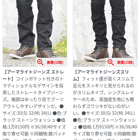
画像(15枚)
画像(15枚)
【アーマライトジーンズ ストレ
【アーマライトジーンズスリ
ート】
コインポケット付きのト
ム】
フィット感が高くスリムで
ラディショナルなデザインを採
足元をスッキリと見せられるの
用したストレートタイプジーン
がスリムタイプ。シングルレイ
ズ。裾部はゆったり目でブーツ
ヤーのため、高強度生地にも関
アウトしやすいデザインだ。●
わらずゴワツキがないのがい
サイズ:30(S) 32(M) 34(L) ●色:ブ
い。●サイズ:30(S) 32(M) 34(L)
ラック ストーンウォッシュ ●価
●色:ブラック ストーンウォッシ
格:1万8150円 ※36/38/40サイズ
ュ ●価格:1万8150円 ※36/38/40
取り寄せ可能 ※同梱物:膝パッド
サイズ取り寄せ可能 ※同梱物:膝