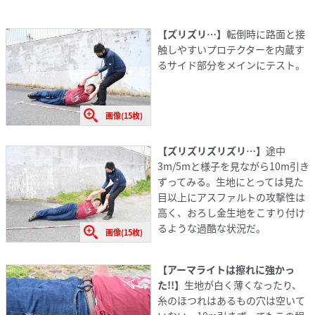
【ズリズリ…】
転倒時に路面と接
触しやすいプロテクターを内蔵す
るサイド部分をメインにテスト。
画像(15枚)
【ズリズリズリズリ…】
途中
3m/5mと様子を見ながら10m引き
ずってみる。生地にとっては見た
目以上にアスファルトの攻撃性は
高く、おろし金生地をこすり付け
るような過酷な状況だ。
画像(15枚)
【アーマライトは擦れに強かっ
た!!】
生地が白く薄くなったり、
糸のほつれはあるもの穴は空いて