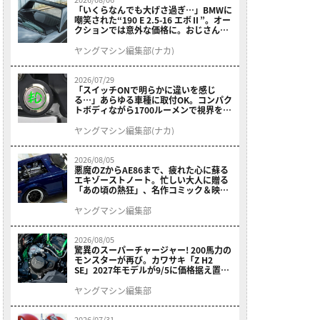
「いくらなんでも大げさ過ぎ…」BMWに
嘲笑された“190 E 2.5-16 エボⅡ”。オー
クションでは意外な価格に。おじさん達
が少年だった頃の憧れのクルマを深堀り
ヤングマシン編集部(ナカ)
2026/07/29
「スイッチONで明らかに違いを感じ
る…」あらゆる車種に取付OK。コンパク
トボディながら1700ルーメンで視界を確
保する［デイトナ・LEDフォグランプユ
ニット プレシャスレイ スモール］
ヤングマシン編集部(ナカ)
2026/08/05
悪魔のZからAE86まで、疲れた心に蘇る
エキゾーストノート。忙しい大人に贈る
「あの頃の熱狂」、名作コミック＆映画
の愛機たちが東京駅地下に期間限定で集
結！
ヤングマシン編集部
2026/08/05
驚異のスーパーチャージャー! 200馬力の
モンスターが再び。カワサキ「Z H2
SE」2027年モデルが9/5に価格据え置き
で発売
ヤングマシン編集部
2026/07/31