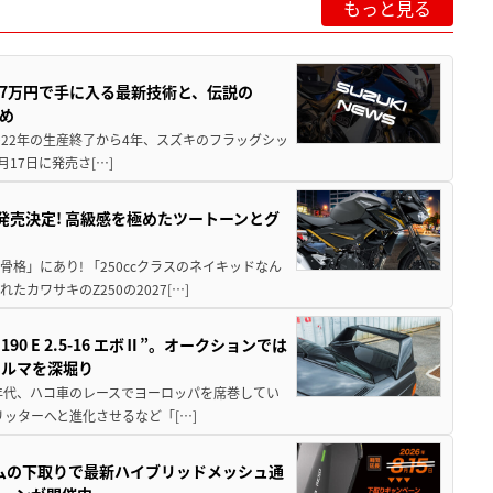
もっと見る
237万円で手に入る最新技術と、伝説の
とめ
 2022年の生産終了から4年、スズキのフラッグシッ
月17日に発売さ[…]
5に発売決定! 高級感を極めたツートーンとグ
骨格」にあり! 「250ccクラスのネイキッドなん
ワサキのZ250の2027[…]
 E 2.5-16 エボⅡ”。オークションでは
クルマを深堀り
80年代、ハコ車のレースでヨーロッパを席巻してい
5リッターへと進化させるなど「[…]
ムの下取りで最新ハイブリッドメッシュ通