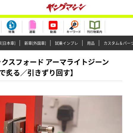
[日本車]
新車[外国車]
試乗インプレ
用品
カスタム＆パー
のオックスフォード アーマライトジーン
で炙る／引きずり回す】