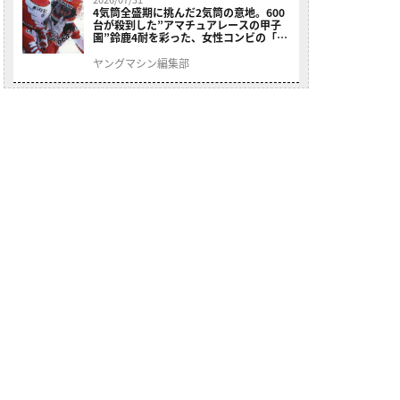
4気筒全盛期に挑んだ2気筒の意地。600
台が殺到した”アマチュアレースの甲子
園”鈴鹿4耐を彩った、女性コンビの「ス
ズキGSX400E」が特別展示開始
ヤングマシン編集部