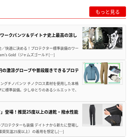
もっと見る
りワークパンツ＆デイトナ史上最高の涼し
で安全／快適に決める！プロテクター標準装備のワー
s Gold（ジャムズゴールド[…]
60円の激涼グローブや普段履きできるプロテ
ングチノパンツ チノクロス素材を使用した本格
ザに標準装備。少しゆとりのあるシルエットで、
」登場！推奨25度以上の速乾・撥水性能
のプロテクターも装備 デイトナから新たに登場し
推奨気温25度以上）の着用を想定し[…]