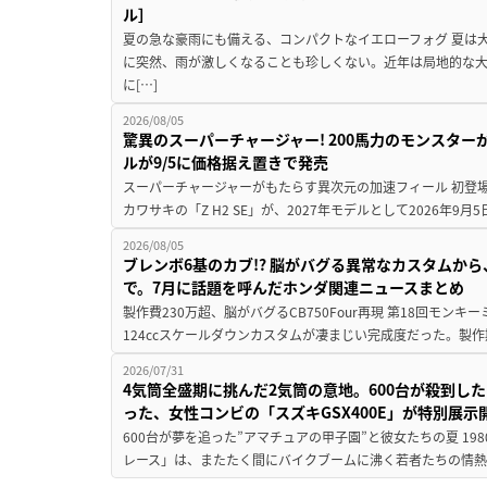
ル］
夏の急な豪雨にも備える、コンパクトなイエローフォグ 夏は
に突然、雨が激しくなることも珍しくない。近年は局地的な
に[…]
2026/08/05
驚異のスーパーチャージャー! 200馬力のモンスターが再
ルが9/5に価格据え置きで発売
スーパーチャージャーがもたらす異次元の加速フィール 初登
カワサキの「Z H2 SE」が、2027年モデルとして2026年9月
2026/08/05
ブレンボ6基のカブ!? 脳がバグる異常なカスタムから、
で。7月に話題を呼んだホンダ関連ニュースまとめ
製作費230万超、脳がバグるCB750Four再現 第18回モンキー
124ccスケールダウンカスタムが凄まじい完成度だった。製作
2026/07/31
4気筒全盛期に挑んだ2気筒の意地。600台が殺到し
った、女性コンビの「スズキGSX400E」が特別展示
600台が夢を追った”アマチュアの甲子園”と彼女たちの夏 19
レース」は、またたく間にバイクブームに沸く若者たちの情熱の