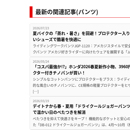
最新の関連記事(パンツ)
2026/07/23
夏バイクの「蒸れ・暑さ」を回避！プロテクター入
いシューズで酷暑を快適に
ライディングワークパンツJGP-1120：アメカジスタイル
クパンツ アメカジ好きライダーに向けたウェアを展開する「Jam’
2026/05/24
「コスパ最強か!?」ホンダ2026春夏新作小物、39
クター付きチノパンが買い！
シンプルなコットンパンツにプロテクターをプラス：ライディ
的な風合いのチノパンツに、CE規格の軽量プロテクターをヒ
[…]
2026/03/19
デイトナから春・夏用「ドライクールジョガーパンツ
で温かい日のべたつきを解消
べたつきを抑えて快適さをキープ！ 機能的なポケットと安心
た「DB-012 ドライクールジョガーパンツ」は、4月〜10月（