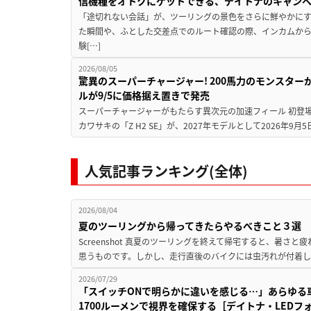
信機種をオトクにゲットできる、デイトナのキャン
「途切れない会話」が、ツーリングの景色をさらに鮮やかにす
た瞬間や、ふとした交差点でのルート確認の際、インカムか
験[…]
2026/08/05
驚異のスーパーチャージャー! 200馬力のモンスターが再
ルが9/5に価格据え置きで発売
スーパーチャージャーがもたらす異次元の加速フィール 初登
カワサキの「Z H2 SE」が、2027年モデルとして2026年9月
人気記事ランキング(全体)
2026/08/04
夏のツーリングから帰ってきたらやるべきこと３選
Screenshot 真夏のツーリングを終えて帰宅すると、暑さ
思うものです。しかし、走行直後のバイクには虫汚れが付着し
2026/07/29
「スイッチONで明らかに違いを感じる…」あらゆる
1700ルーメンで視界を確保する［デイトナ・LEDフ