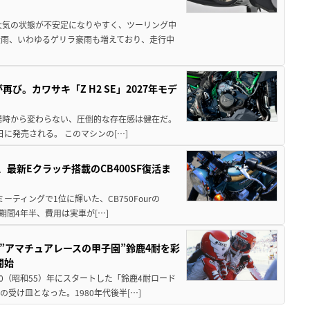
大気の状態が不安定になりやすく、ツーリング中
大雨、いわゆるゲリラ豪雨も増えており、走行中
び。カワサキ「Z H2 SE」2027年モデ
場時から変わらない、圧倒的な存在感は健在だ。
5日に発売される。 このマシンの[…]
最新Eクラッチ搭載のCB400SF復活ま
ミーティングで1位に輝いた、CB750Fourの
期間4年半、費用は実車が[…]
た”アマチュアレースの甲子園”鈴鹿4耐を彩
開始
80（昭和55）年にスタートした「鈴鹿4耐ロード
受け皿となった。1980年代後半[…]