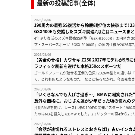
最新の投稿記事(全体)
2026/08/06
190馬力の最強SS復活から鈴鹿8耐7位の快挙まで! 
GSX400Eも交錯したスズキ関連7月注目ニュースま
4年ぶり復活のスズキ最強SS新型「GSX-R1000R」国内発売
プ・スーパースポーツ「GSX-R1000R」の国内仕様が2026年7
2026/08/06
【黄金の骨格】カワサキ Z250 2027年モデルが9/
ラフィック刷新を遂げた本格250ccスポーツだ
ゴールドフレームが魅せる圧倒的色気! 2026年型との違いは「
て、どれも似たようなものだ」などと侮るなかれ。今回発表されたカ
2026/08/06
「いくらなんでも大げさ過ぎ…」BMWに嘲笑された“190
意外な価格に。おじさん達が少年だった頃の憧れの
打倒BMWを掲げ、レース仕様の190Eの開発がスタート 19
たのはM3を投入したBMWでした。2.3リッターの直4から2.
2026/08/06
「会話が途切れるストレスとおさらば!」古いインカ