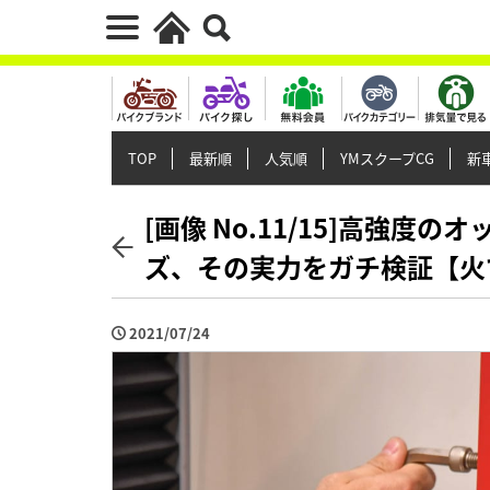
TOP
最新順
人気順
YMスクープCG
新車
[画像 No.11/15]高強度
ズ、その実力をガチ検証【火
2021/07/24