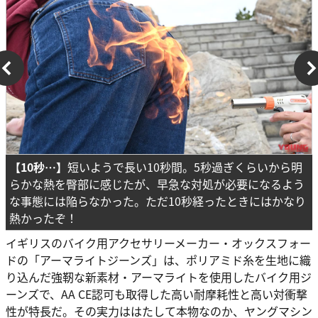
【10秒…】
短いようで長い10秒間。5秒過ぎくらいから明
らかな熱を臀部に感じたが、早急な対処が必要になるよう
な事態には陥らなかった。ただ10秒経ったときにはかなり
熱かったぞ！
イギリスのバイク用アクセサリーメーカー・オックスフォー
ドの「アーマライトジーンズ」は、ポリアミド糸を生地に織
り込んだ強靭な新素材・アーマライトを使用したバイク用ジ
ーンズで、AA CE認可も取得した高い耐摩耗性と高い対衝撃
性が特長だ。その実力ははたして本物なのか、ヤングマシン