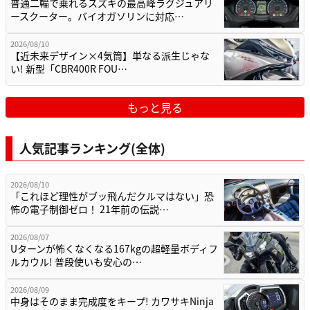
普通二輪で乗れるスズキの最高峰ラグジュアリ
ースクーター。バイオガソリンに対応…
2026/08/10
【近未来デザイン×4気筒】単なる派生じゃな
い! 新型「CBR400R FOU…
もっと見る
人気記事ランキング(全体)
2026/08/10
「これほど理性がブッ飛んだクルマはない」恐
怖の電子制御ゼロ！ 21年前の伝説…
2026/08/07
Uターンが怖くなくなる167kgの超軽量ボディフ
ルカウル! 普段使いも安心の…
2026/08/09
中身はそのまま完成度をキープ! カワサキNinja