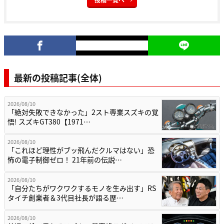
最新の投稿記事(全体)
2026/08/10
「絶対失敗できなかった」2スト専業スズキの覚
悟! スズキGT380【1971…
2026/08/10
「これほど理性がブッ飛んだクルマはない」恐
怖の電子制御ゼロ！ 21年前の伝説…
2026/08/10
「自分たちがワクワクするモノを生み出す」RS
タイチ創業者＆3代目社長が語る歴…
2026/08/10