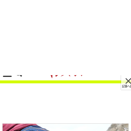
記事へ戻る
[画像 No.1/15]高強度のオックスフォード アーマ
ライトジーンズ、その実力をガチ検証【火で炙る
／引きずり回す】
2021/07/24