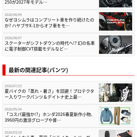
250が2027年モデル…
2026/08/09
なぜヨシムラはコンプリート車を作り続けたの
か? ハヤブサX-1からオフ車をモ…
2026/08/07
スクーターがシフトダウンの時代へ!? 幻の名車
に電子制御CVT搭載モデルなど…
最新の関連記事(パンツ)
2026/07/23
夏バイクの「蒸れ・暑さ」を回避！プロテクタ
ー入りワークパンツ＆デイトナ史上最…
2026/05/24
「コスパ最強か!?」ホンダ2026春夏新作小物、
3960円の激涼グローブや普…
2026/03/19