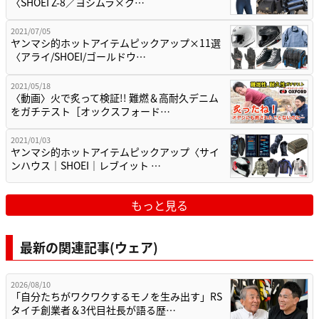
〈SHOEI Z-8／ヨシムラ×ク…
2021/07/05
ヤンマシ的ホットアイテムピックアップ×11選
〈アライ/SHOEI/ゴールドウ…
2021/05/18
〈動画〉火で炙って検証!! 難燃＆高耐久デニム
をガチテスト［オックスフォード…
2021/01/03
ヤンマシ的ホットアイテムピックアップ〈サイ
ンハウス｜SHOEI｜レブイット …
もっと見る
最新の関連記事(ウェア)
2026/08/10
「自分たちがワクワクするモノを生み出す」RS
タイチ創業者＆3代目社長が語る歴…