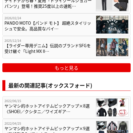
デイトナから春・夏用「ドライクールジョガー
パンツ」登場！推奨25度以上の速乾…
2026/02/24
PANDO MOTO【パンド モト】 超絶スタイリッ
シュで安全。高品質なバイ…
2025/12/14
【ライダー専用デニム】伝説のブランドSFGを
受け継ぐ「Light MX II…
もっと見る
最新の関連記事(オックスフォード)
2022/06/15
ヤンマシ的ホットアイテムピックアップ×8選
〈SHOEI／クシタニ／ワイズギア…
2022/04/25
ヤンマシ的ホットアイテムピックアップ×9選