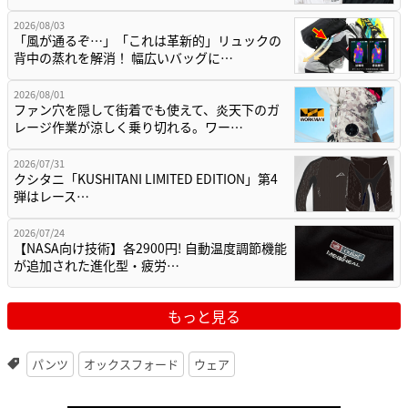
2026/08/03
「風が通るぞ…」「これは革新的」リュックの
背中の蒸れを解消！ 幅広いバッグに…
2026/08/01
ファン穴を隠して街着でも使えて、炎天下のガ
レージ作業が涼しく乗り切れる。ワー…
2026/07/31
クシタニ「KUSHITANI LIMITED EDITION」第4
弾はレース…
2026/07/24
【NASA向け技術】各2900円! 自動温度調節機能
が追加された進化型・疲労…
もっと見る
パンツ
オックスフォード
ウェア