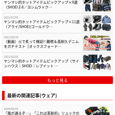
ヤンマシ的ホットアイテムピックアップ×9選
〈SHOEI Z-8／ヨシムラ×ク…
2021/07/05
ヤンマシ的ホットアイテムピックアップ×11選
〈アライ/SHOEI/ゴールドウ…
2021/05/18
〈動画〉火で炙って検証!! 難燃＆高耐久デニム
をガチテスト［オックスフォード…
2021/01/03
ヤンマシ的ホットアイテムピックアップ〈サイ
ンハウス｜SHOEI｜レブイット …
もっと見る
最新の関連記事(ウェア)
2026/08/03
「風が通るぞ…」「これは革新的」リュックの