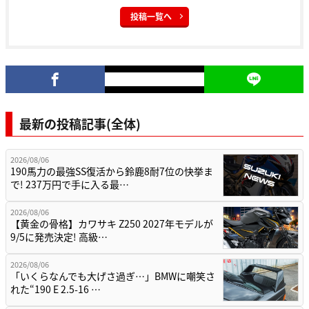
投稿一覧へ
最新の投稿記事(全体)
2026/08/06
190馬力の最強SS復活から鈴鹿8耐7位の快挙ま
で! 237万円で手に入る最…
2026/08/06
【黄金の骨格】カワサキ Z250 2027年モデルが
9/5に発売決定! 高級…
2026/08/06
「いくらなんでも大げさ過ぎ…」BMWに嘲笑さ
れた“190 E 2.5-16 …