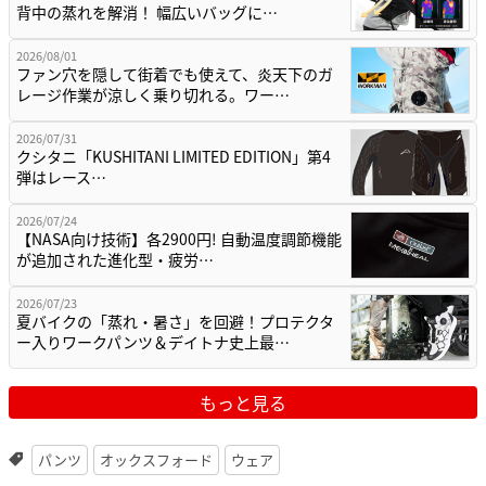
背中の蒸れを解消！ 幅広いバッグに…
2026/08/01
ファン穴を隠して街着でも使えて、炎天下のガ
レージ作業が涼しく乗り切れる。ワー…
2026/07/31
クシタニ「KUSHITANI LIMITED EDITION」第4
弾はレース…
2026/07/24
【NASA向け技術】各2900円! 自動温度調節機能
が追加された進化型・疲労…
2026/07/23
夏バイクの「蒸れ・暑さ」を回避！プロテクタ
ー入りワークパンツ＆デイトナ史上最…
もっと見る
パンツ
オックスフォード
ウェア