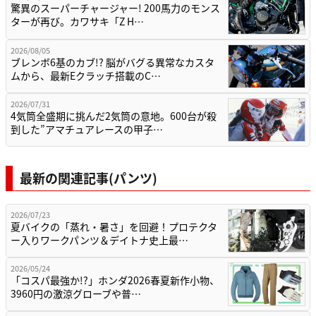
驚異のスーパーチャージャー! 200馬力のモンス
ターが再び。カワサキ「Z H…
2026/08/05
ブレンボ6基のカブ!? 脳がバグる異常なカスタ
ムから、最新Eクラッチ搭載のC…
2026/07/31
4気筒全盛期に挑んだ2気筒の意地。600台が殺
到した”アマチュアレースの甲子…
最新の関連記事(パンツ)
2026/07/23
夏バイクの「蒸れ・暑さ」を回避！プロテクタ
ー入りワークパンツ＆デイトナ史上最…
2026/05/24
「コスパ最強か!?」ホンダ2026春夏新作小物、
3960円の激涼グローブや普…