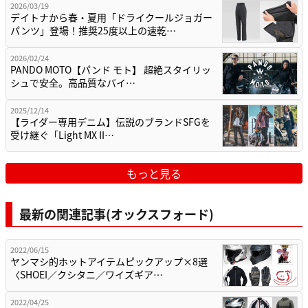
2026/03/19
デイトナから春・夏用「ドライクールジョガー
パンツ」登場！推奨25度以上の速乾…
2026/02/24
PANDO MOTO【パンド モト】 超絶スタイリッ
シュで安全。高品質なバイ…
2025/12/14
【ライダー専用デニム】伝説のブランドSFGを
受け継ぐ「Light MX II…
もっと見る
最新の関連記事(オックスフォード)
2022/06/15
ヤンマシ的ホットアイテムピックアップ×8選
〈SHOEI／クシタニ／ワイズギア…
2022/04/25