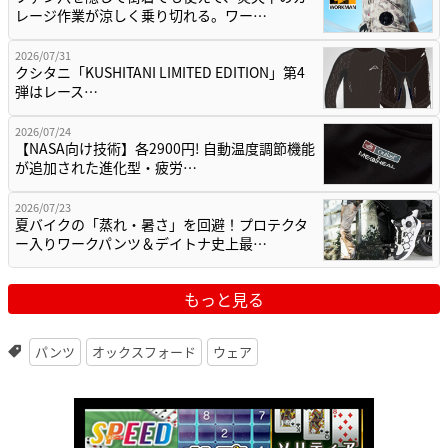
レージ作業が涼しく乗り切れる。ワー…
2026/07/31
クシタニ「KUSHITANI LIMITED EDITION」第4
弾はレース…
2026/07/24
【NASA向け技術】各2900円! 自動温度調節機能
が追加された進化型・疲労…
2026/07/23
夏バイクの「蒸れ・暑さ」を回避！プロテクタ
ー入りワークパンツ＆デイトナ史上最…
もっと見る
パンツ
オックスフォード
ウェア