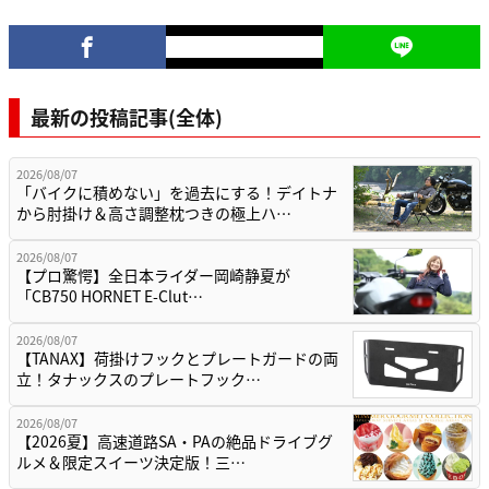
最新の投稿記事(全体)
2026/08/07
「バイクに積めない」を過去にする！デイトナ
から肘掛け＆高さ調整枕つきの極上ハ…
2026/08/07
【プロ驚愕】全日本ライダー岡崎静夏が
「CB750 HORNET E-Clut…
2026/08/07
【TANAX】荷掛けフックとプレートガードの両
立！タナックスのプレートフック…
2026/08/07
【2026夏】高速道路SA・PAの絶品ドライブグ
ルメ＆限定スイーツ決定版！三…