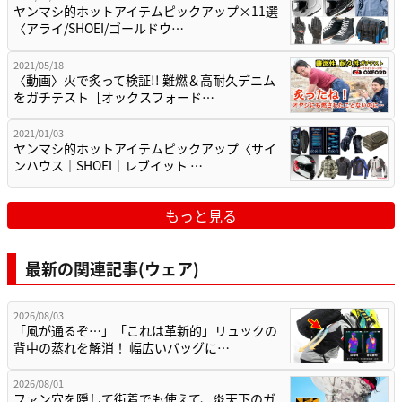
ヤンマシ的ホットアイテムピックアップ×11選
〈アライ/SHOEI/ゴールドウ…
2021/05/18
〈動画〉火で炙って検証!! 難燃＆高耐久デニム
をガチテスト［オックスフォード…
2021/01/03
ヤンマシ的ホットアイテムピックアップ〈サイ
ンハウス｜SHOEI｜レブイット …
もっと見る
最新の関連記事(ウェア)
2026/08/03
「風が通るぞ…」「これは革新的」リュックの
背中の蒸れを解消！ 幅広いバッグに…
2026/08/01
ファン穴を隠して街着でも使えて、炎天下のガ