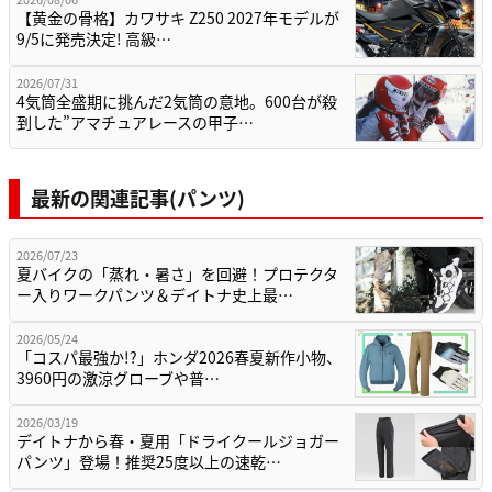
【黄金の骨格】カワサキ Z250 2027年モデルが
9/5に発売決定! 高級…
2026/07/31
4気筒全盛期に挑んだ2気筒の意地。600台が殺
到した”アマチュアレースの甲子…
最新の関連記事(パンツ)
2026/07/23
夏バイクの「蒸れ・暑さ」を回避！プロテクタ
ー入りワークパンツ＆デイトナ史上最…
2026/05/24
「コスパ最強か!?」ホンダ2026春夏新作小物、
3960円の激涼グローブや普…
2026/03/19
デイトナから春・夏用「ドライクールジョガー
パンツ」登場！推奨25度以上の速乾…