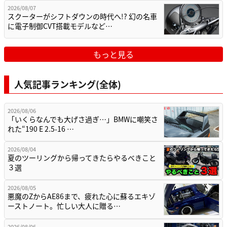
2026/08/07
スクーターがシフトダウンの時代へ!? 幻の名車
に電子制御CVT搭載モデルなど…
もっと見る
人気記事ランキング(全体)
2026/08/06
「いくらなんでも大げさ過ぎ…」BMWに嘲笑さ
れた“190 E 2.5-16 …
2026/08/04
夏のツーリングから帰ってきたらやるべきこと
３選
2026/08/05
悪魔のZからAE86まで、疲れた心に蘇るエキゾ
ーストノート。忙しい大人に贈る…
2026/08/06