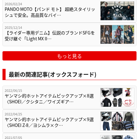
2026/02/24
PANDO MOTO【パンド モト】 超絶スタイリッ
シュで安全。高品質なバイ…
2025/12/14
【ライダー専用デニム】伝説のブランドSFGを
受け継ぐ「Light MX II…
もっと見る
最新の関連記事(オックスフォード)
2022/06/15
ヤンマシ的ホットアイテムピックアップ×8選
〈SHOEI／クシタニ／ワイズギア…
2022/04/25
ヤンマシ的ホットアイテムピックアップ×9選
〈SHOEI Z-8／ヨシムラ×ク…
2021/07/05