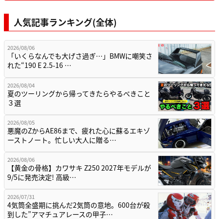
人気記事ランキング(全体)
2026/08/06
「いくらなんでも大げさ過ぎ…」BMWに嘲笑さ
れた“190 E 2.5-16 …
2026/08/04
夏のツーリングから帰ってきたらやるべきこと
３選
2026/08/05
悪魔のZからAE86まで、疲れた心に蘇るエキゾ
ーストノート。忙しい大人に贈る…
2026/08/06
【黄金の骨格】カワサキ Z250 2027年モデルが
9/5に発売決定! 高級…
2026/07/31
4気筒全盛期に挑んだ2気筒の意地。600台が殺
到した”アマチュアレースの甲子…