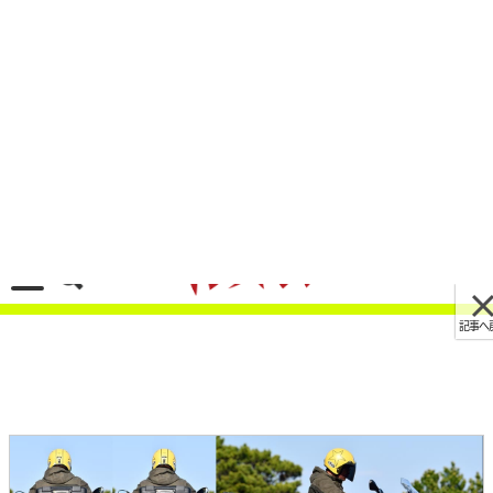
記事へ戻る
[画像 No.3/5]’21 BMW R1250GS試乗ショートイ
ンプレ【’21モデルはサスペンションが激変!】
2021/07/01