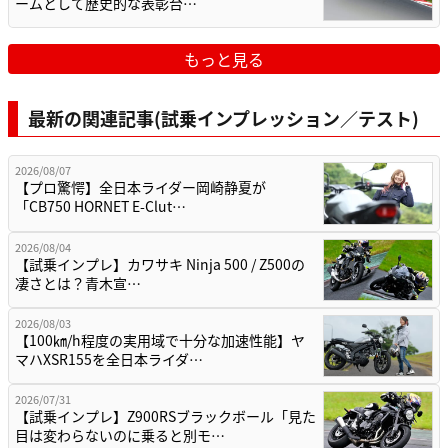
ームとして歴史的な表彰台…
もっと見る
最新の関連記事(試乗インプレッション／テスト)
2026/08/07
【プロ驚愕】全日本ライダー岡崎静夏が
「CB750 HORNET E-Clut…
2026/08/04
【試乗インプレ】カワサキ Ninja 500 / Z500の
凄さとは？青木宣…
2026/08/03
【100㎞/h程度の実用域で十分な加速性能】ヤ
マハXSR155を全日本ライダ…
2026/07/31
【試乗インプレ】Z900RSブラックボール「見た
目は変わらないのに乗ると別モ…