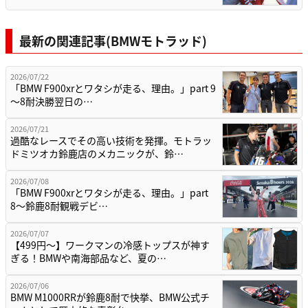
最新の関連記事(BMWモトラッド)
2026/07/22
「BMW F900xrとワタシが走る、理由。」part 9
〜8耐決勝翌日の…
2026/07/21
過酷なレースでその高い技術を発揮。モトラッ
ドミツオカ鈴鹿店のメカニックが、鈴…
2026/07/08
「BMW F900xrとワタシが走る、理由。」part
8〜鈴鹿8耐観戦デビ…
2026/07/07
【499円〜】ワークマンの冷感トップスが神す
ぎる！BMWや南海部品など、夏の…
2026/07/06
BMW M1000RRが鈴鹿8耐で快挙、BMW公式チ