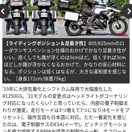
【ライディングポジション＆足着き性】
805/825mmのロ
ーダウンサスペンション仕様のおかげでかなり足着き性が
いい。高くしても踵が浮くのは5cmほど。低くすれば3cm
ほどしか踵が浮かなくなるおかげで、かなりの安心材料に
なる。ポジションは低くはなるが、大きな違和感を感じな
い。［身長172cm/体重75kg］
’19年に大排気量化とシフトカム採用で大幅進化した
R1250GS。’21モデルの変更点はヘッドライトがコーナリン
グ対応になったくらい? と思っていたら、内部の電子制御ま
わりが激変。走行モードは3つ増えて7つになり(4モードをプ
リセット)、操作言語も日本語に対応。ただ一番変化を感じ
たのは、電子制御サスのESA(イーサ)。ピッチングモーショ
ンを極力排除するBMWお得意の制御から一転。オフロード