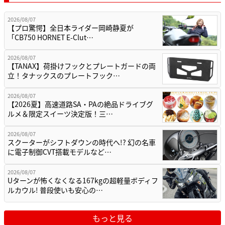
2026/08/07
【プロ驚愕】全日本ライダー岡崎静夏が
「CB750 HORNET E-Clut…
2026/08/07
【TANAX】荷掛けフックとプレートガードの両
立！タナックスのプレートフック…
2026/08/07
【2026夏】高速道路SA・PAの絶品ドライブグ
ルメ＆限定スイーツ決定版！三…
2026/08/07
スクーターがシフトダウンの時代へ!? 幻の名車
に電子制御CVT搭載モデルなど…
2026/08/07
Uターンが怖くなくなる167kgの超軽量ボディフ
ルカウル! 普段使いも安心の…
もっと見る