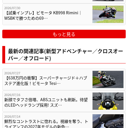
2026/07/30
【試乗インプレ】ビモータ KB998 Rimini｜
WSBKで勝つための69…
もっと見る
最新の関連記事(新型アドベンチャー／クロスオー
バー／オフロード)
2026/07/27
【638万円の衝撃】スーパーチャージド＋ハブ
ステア進化版！ビモータ Tesi…
2026/07/16
新顔でタフさ倍増、ABSユニットも刷新。待望
のLEDヘッドランプ採用! スズ…
2026/07/14
鮮烈なコントラストに惚れる。視線を奪う、ト
ライアンフの2027年モデルの新色…