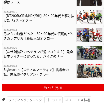
弾はレース…
2026/07/31
【DT200R/CRM/KDX/RH】80〜90年代を駆け抜
けた「2ストオフ…
2026/07/03
男たちの浪漫だった！80〜90年代の伝説的パリ
ダカレプリカ【絶版大型オフロー…
2026/06/26
【なぜ舗装路のベテランが泥でコケる？】元全
日本ライダーに習ったら、バイクの「…
2026/02/13
Stylmartin【スティルマーティン】挑戦者の
証、栄光のイタリアン・ブラ…
もっと見る
ライディングテクニック
ゴーライド
オフロード＆林道