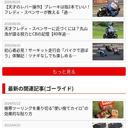
2026/05/25
【天才のレバー操作】ブレーキは指2本でいい！
フレディ・スペンサーが教える「過…
2026/04/30
天才フレディ・スペンサーに近づくには？丸山
浩が語る努力とCBの記憶【40年追…
2026/04/10
初心者必見！サーキット走行会「バイクで遊ぼ
う」体験記｜ツナギなしでも楽しめる…
もっと見る
最新の関連記事(ゴーライド)
2024/02/12
極寒ツーリングを乗り切る“使い捨てカイロ”の
効果的な貼り方
2023/04/22