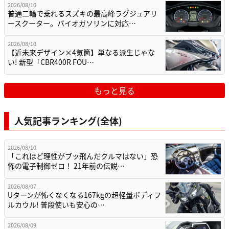
2026/08/10
普通二輪で乗れるスズキの最高峰ラグジュアリ
ースクーター。バイオガソリンに対応…
2026/08/10
【近未来デザイン×4気筒】単なる派生じゃな
い! 新型「CBR400R FOU…
もっと見る
人気記事ランキング(全体)
2026/08/10
「これほど理性がブッ飛んだクルマはない」恐
怖の電子制御ゼロ！ 21年前の伝説…
2026/08/07
Uターンが怖くなくなる167kgの超軽量ボディフ
ルカウル! 普段使いも安心の…
2026/08/09