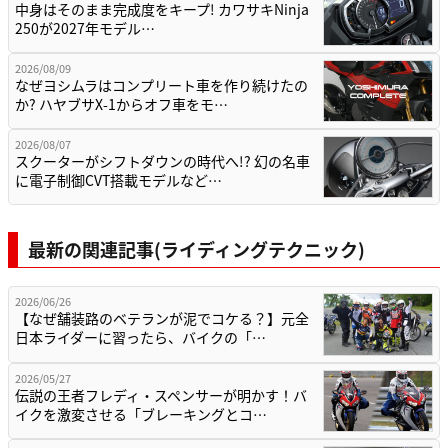
中身はそのまま完成度をキープ! カワサキNinja
250が2027年モデル…
2026/08/09
なぜヨシムラはコンプリート車を作り続けたの
か? ハヤブサX-1からオフ車をモ…
2026/08/07
スクーターがシフトダウンの時代へ!? 幻の名車
に電子制御CVT搭載モデルなど…
最新の関連記事(ライディングテクニック)
2026/06/26
【なぜ舗装路のベテランが泥でコケる？】元全
日本ライダーに習ったら、バイクの「…
2026/05/27
伝説の王者フレディ・スペンサーが明かす！バ
イクを激変させる「ブレーキングとコ…