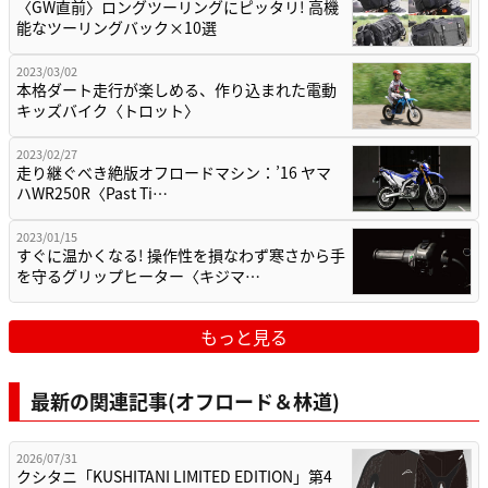
〈GW直前〉ロングツーリングにピッタリ! 高機
能なツーリングバック×10選
2023/03/02
本格ダート走行が楽しめる、作り込まれた電動
キッズバイク〈トロット〉
2023/02/27
走り継ぐべき絶版オフロードマシン：’16 ヤマ
ハWR250R〈Past Ti…
2023/01/15
すぐに温かくなる! 操作性を損なわず寒さから手
を守るグリップヒーター〈キジマ…
もっと見る
最新の関連記事(オフロード＆林道)
2026/07/31
クシタニ「KUSHITANI LIMITED EDITION」第4