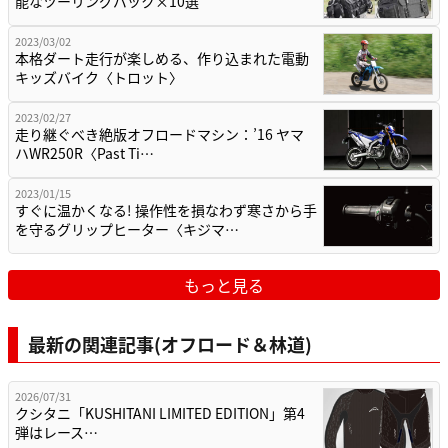
能なツーリングバック×10選
2023/03/02
本格ダート走行が楽しめる、作り込まれた電動
キッズバイク〈トロット〉
2023/02/27
走り継ぐべき絶版オフロードマシン：’16 ヤマ
ハWR250R〈Past Ti…
2023/01/15
すぐに温かくなる! 操作性を損なわず寒さから手
を守るグリップヒーター〈キジマ…
もっと見る
最新の関連記事(オフロード＆林道)
2026/07/31
クシタニ「KUSHITANI LIMITED EDITION」第4
弾はレース…