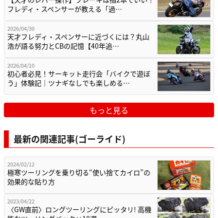
フレディ・スペンサーが教える「過…
2026/04/30
天才フレディ・スペンサーに近づくには？丸山
浩が語る努力とCBの記憶【40年追…
2026/04/10
初心者必見！サーキット走行会「バイクで遊ぼ
う」体験記｜ツナギなしでも楽しめる…
もっと見る
最新の関連記事(ゴーライド)
2024/02/12
極寒ツーリングを乗り切る“使い捨てカイロ”の
効果的な貼り方
2023/04/22
〈GW直前〉ロングツーリングにピッタリ! 高機