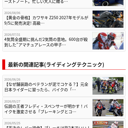
ーストノート。忙しい大人に贈る…
2026/08/06
【黄金の骨格】カワサキ Z250 2027年モデルが
9/5に発売決定! 高級…
2026/07/31
4気筒全盛期に挑んだ2気筒の意地。600台が殺
到した”アマチュアレースの甲子…
最新の関連記事(ライディングテクニック)
2026/06/26
【なぜ舗装路のベテランが泥でコケる？】元全
日本ライダーに習ったら、バイクの「…
2026/05/27
伝説の王者フレディ・スペンサーが明かす！バ
イクを激変させる「ブレーキングとコ…
2026/05/25
【天才のレバー操作】ブレーキは指2本でいい！