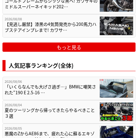
ゴールドフレームからシックな黒へ! カワサキの
ミドルスーパーネイキッド202…
2026/08/08
【見逃し厳禁】漆黒の4気筒発売から200馬力ハ
ブステアインプレまで! カワサ…
もっと見る
人気記事ランキング(全体)
2026/08/06
「いくらなんでも大げさ過ぎ…」BMWに嘲笑さ
れた“190 E 2.5-16 …
2026/08/04
夏のツーリングから帰ってきたらやるべきこと
３選
2026/08/05
悪魔のZからAE86まで、疲れた心に蘇るエキゾ