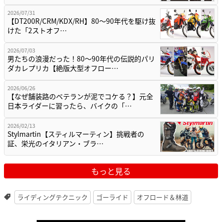
2026/07/31
【DT200R/CRM/KDX/RH】80〜90年代を駆け抜
けた「2ストオフ…
2026/07/03
男たちの浪漫だった！80〜90年代の伝説的パリ
ダカレプリカ【絶版大型オフロー…
2026/06/26
【なぜ舗装路のベテランが泥でコケる？】元全
日本ライダーに習ったら、バイクの「…
2026/02/13
Stylmartin【スティルマーティン】挑戦者の
証、栄光のイタリアン・ブラ…
もっと見る
ライディングテクニック
ゴーライド
オフロード＆林道