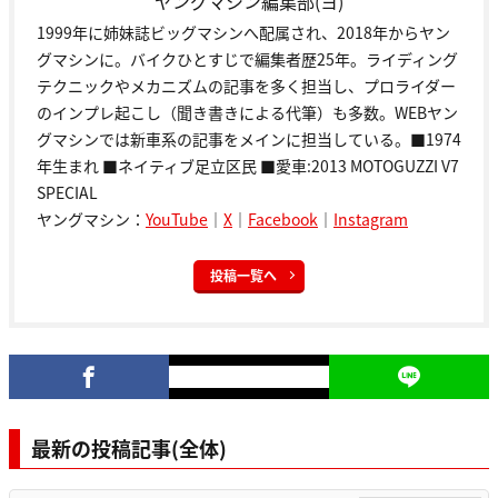
ヤングマシン編集部(ヨ)
1999年に姉妹誌ビッグマシンへ配属され、2018年からヤン
グマシンに。バイクひとすじで編集者歴25年。ライディング
テクニックやメカニズムの記事を多く担当し、プロライダー
のインプレ起こし（聞き書きによる代筆）も多数。WEBヤン
グマシンでは新車系の記事をメインに担当している。■1974
年生まれ ■ネイティブ足立区民 ■愛車:2013 MOTOGUZZI V7
SPECIAL
ヤングマシン：
YouTube
｜
X
｜
Facebook
｜
Instagram
投稿一覧へ
最新の投稿記事(全体)