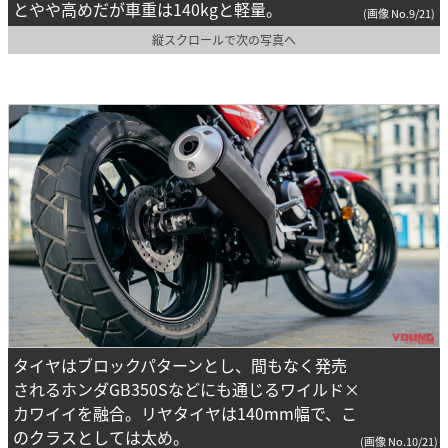
とやや高めだが車重は140kgと軽量。
(画像 No.9/21)
縦スクロールで次の写真へ
タイヤはブロックパターンとし、間もなく発売
されるホンダGB350Sなどにも通じるワイルド×
カワイイを融合。リヤタイヤは140mm幅で、こ
のクラスとしては太め。
(画像 No.10/21)