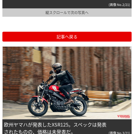
(画像 No.2/21)
縦スクロールで次の写真へ
記事へ戻る
欧州ヤマハが発表したXSR125。スペックは発表
されたものの、価格は未発表だ。
(画像 No.3/21)