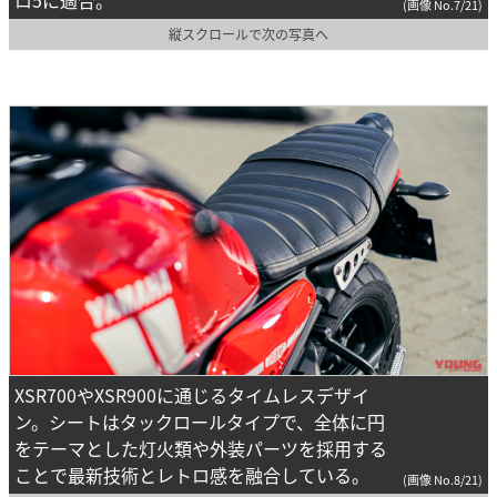
ロ5に適合。
(画像 No.7/21)
縦スクロールで次の写真へ
XSR700やXSR900に通じるタイムレスデザイ
ン。シートはタックロールタイプで、全体に円
をテーマとした灯火類や外装パーツを採用する
ことで最新技術とレトロ感を融合している。
(画像 No.8/21)