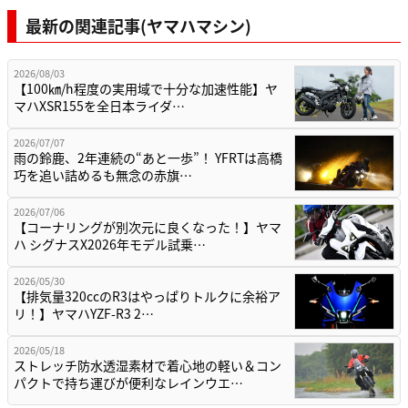
最新の関連記事(ヤマハマシン)
2026/08/03
【100㎞/h程度の実用域で十分な加速性能】ヤ
マハXSR155を全日本ライダ…
2026/07/07
雨の鈴鹿、2年連続の“あと一歩”！ YFRTは高橋
巧を追い詰めるも無念の赤旗…
2026/07/06
【コーナリングが別次元に良くなった！】ヤマ
ハ シグナスX2026年モデル試乗…
2026/05/30
【排気量320ccのR3はやっぱりトルクに余裕ア
リ！】ヤマハYZF-R3 2…
2026/05/18
ストレッチ防水透湿素材で着心地の軽い＆コン
パクトで持ち運びが便利なレインウエ…