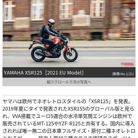
YAMAHA XSR125［2021 EU Model］
(画像 No.1/21)
縦スクロールで次の写真へ
ヤマハは欧州でネオレトロスタイルの「XSR125」を発表。
2019年夏にタイで発表されたXSR155のグローバル版と見ら
れ、VVA搭載でユーロ5適合の水冷単気筒エンジンは欧州で
販売されているMT-125やYZF-R125と共有する。国内に導入
されれば唯一無二の日本車フルサイズ・原付二種ネオレトロ
となるが……。 目次 1 原付二種クラスの待望のスポーツヘ