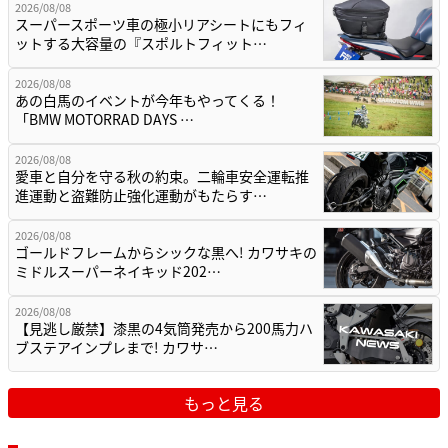
2026/08/08
スーパースポーツ車の極小リアシートにもフィ
ットする大容量の『スポルトフィット…
2026/08/08
あの白馬のイベントが今年もやってくる！
「BMW MOTORRAD DAYS …
2026/08/08
愛車と自分を守る秋の約束。二輪車安全運転推
進運動と盗難防止強化運動がもたらす…
2026/08/08
ゴールドフレームからシックな黒へ! カワサキの
ミドルスーパーネイキッド202…
2026/08/08
【見逃し厳禁】漆黒の4気筒発売から200馬力ハ
ブステアインプレまで! カワサ…
もっと見る