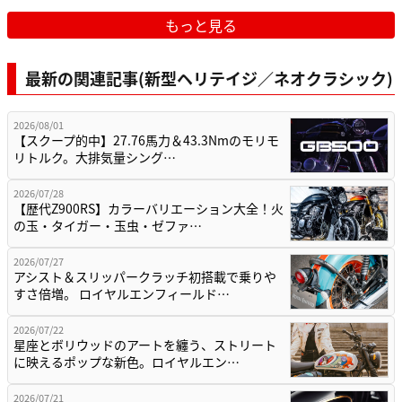
もっと見る
最新の関連記事(新型ヘリテイジ／ネオクラシック)
2026/08/01
【スクープ的中】27.76馬力＆43.3Nmのモリモ
リトルク。大排気量シング…
2026/07/28
【歴代Z900RS】カラーバリエーション大全！火
の玉・タイガー・玉虫・ゼファ…
2026/07/27
アシスト＆スリッパークラッチ初搭載で乗りや
すさ倍増。 ロイヤルエンフィールド…
2026/07/22
星座とボリウッドのアートを纏う、ストリート
に映えるポップな新色。ロイヤルエン…
2026/07/21