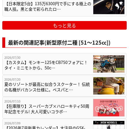
【日本限定5台】135万6300円で手にする極上の
職人技。黒と金で彩られたロ…
もっと見る
最新の関連記事(新型原付二種 [51〜125cc])
2026/07/30
【カスタム】モンキー125をCB750フォアに！
タイ・ミニモトから、50c…
2026/07/20
夏のリゾートが最高に似合うスクーター！ 伝統
の名機がバカンス仕様に。ベスパと…
2026/07/10
【在庫限り】スーパーカブ×ハローキティ50周
年記念モデル! 大人可愛いコラボ…
2026/07/09
【2026年7月新車カレンダー】大注目のGSX-