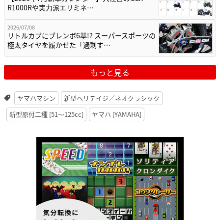
R1000Rや実力派エリミネ…
2026/07/08
リトルカブにブレンボ6基!? スーパースポーツの
極太タイヤを履かせた「過剰す…
もっと見る
ヤマハマシン
新型ヘリテイジ／ネオクラシック
新型原付二種 [51〜125cc]
ヤマハ [YAMAHA]