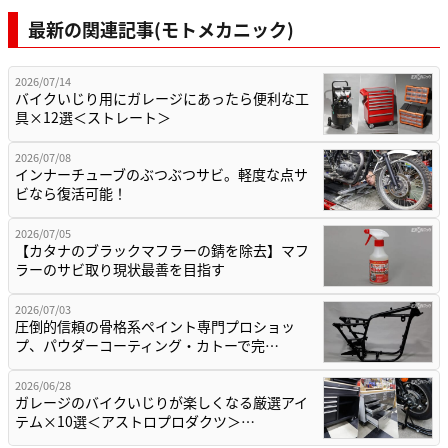
最新の関連記事(モトメカニック)
2026/07/14
バイクいじり用にガレージにあったら便利な工
具×12選＜ストレート＞
2026/07/08
インナーチューブのぶつぶつサビ。軽度な点サ
ビなら復活可能！
2026/07/05
【カタナのブラックマフラーの錆を除去】マフ
ラーのサビ取り現状最善を目指す
2026/07/03
圧倒的信頼の骨格系ペイント専門プロショッ
プ、パウダーコーティング・カトーで完…
2026/06/28
ガレージのバイクいじりが楽しくなる厳選アイ
テム×10選＜アストロプロダクツ＞…