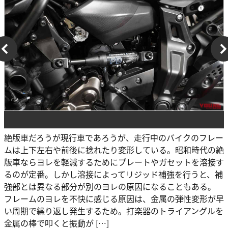
絶版車だろうが現行車であろうが、走行中のバイクのフレー
ムは上下左右や前後に捻れたり変形している。昭和時代の絶
版車ならヨレを軽減するためにプレートやガセットを溶接す
るのが定番。しかし溶接によってリジッド補強を行うと、補
強部とは異なる部分が別のヨレの原因になることもある。
フレームのヨレを不快に感じる原因は、金属の弾性変形が早
い周期で繰り返し発生するため。打楽器のトライアングルを
金属の棒で叩くと振動が […]