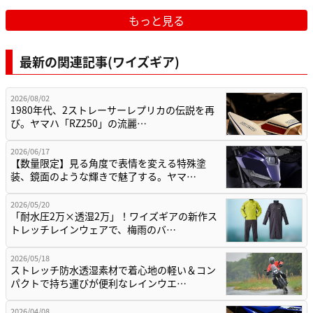
もっと見る
最新の関連記事(ワイズギア)
2026/08/02
1980年代、2ストレーサーレプリカの伝説を再
び。ヤマハ「RZ250」の流麗…
2026/06/17
【数量限定】見る角度で表情を変える特殊塗
装、鏡面のような輝きで魅了する。ヤマ…
2026/05/20
「耐水圧2万×透湿2万」！ワイズギアの新作ス
トレッチレインウェアで、梅雨のバ…
2026/05/18
ストレッチ防水透湿素材で着心地の軽い＆コン
パクトで持ち運びが便利なレインウエ…
2026/04/08