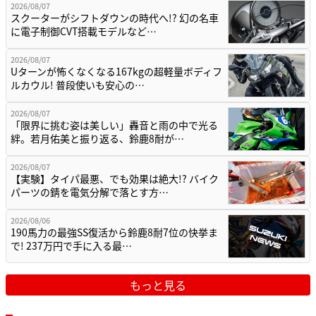
2026/08/07
スクーターがシフトダウンの時代へ!? 幻の名車
に電子制御CVT搭載モデルなど…
2026/08/07
Uターンが怖くなくなる167kgの超軽量ボディフ
ルカウル! 普段使いも安心の…
2026/08/07
「限界に挑む姿は美しい」轟音と雨の中で光る
絆。若月佑美と振り返る、鈴鹿8耐が…
2026/08/07
【実験】タイパ最悪、でも効果は絶大!? バイク
パーツの錆を電気分解で落とす方…
2026/08/06
190馬力の最強SS復活から鈴鹿8耐7位の快挙ま
で! 237万円で手に入る最…
もっと見る