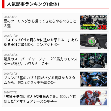
人気記事ランキング(全体)
2026/08/04
夏のツーリングから帰ってきたらやるべきこと
３選
2026/07/29
「スイッチONで明らかに違いを感じる…」あら
ゆる車種に取付OK。コンパクトボ…
2026/08/05
驚異のスーパーチャージャー! 200馬力のモンス
ターが再び。カワサキ「Z H…
2026/08/05
ブレンボ6基のカブ!? 脳がバグる異常なカスタ
ムから、最新Eクラッチ搭載のC…
2026/07/31
4気筒全盛期に挑んだ2気筒の意地。600台が殺
到した”アマチュアレースの甲子…