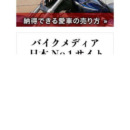
HOME
バイク／オートバイ［旧型車／旧車／名車／絶版車］
「え