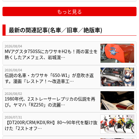
もっと見る
最新の関連記事(名車／旧車／絶版車)
2026/08/04
MVアグスタ750SSにカワサキH2も！雨の富士を
熱くしたアメフェス、岩城滉…
2026/08/04
伝説の名車・カワサキ「650-W1」が息吹き返
す。漫画『レストア！～改造車工…
2026/08/02
1980年代、2ストレーサーレプリカの伝説を再
び。ヤマハ「RZ250」の流麗…
2026/07/31
【DT200R/CRM/KDX/RH】80〜90年代を駆け抜
けた「2ストオフ…