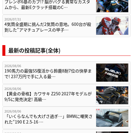
ブレンボ6基のカブ!? 脳がバグる異常なカスタ
ムから、最新Eクラッチ搭載のC…
2026/07/31
4気筒全盛期に挑んだ2気筒の意地。600台が殺
到した”アマチュアレースの甲子…
最新の投稿記事(全体)
2026/08/06
190馬力の最強SS復活から鈴鹿8耐7位の快挙ま
で! 237万円で手に入る最…
2026/08/06
【黄金の骨格】カワサキ Z250 2027年モデルが
9/5に発売決定! 高級…
2026/08/06
「いくらなんでも大げさ過ぎ…」BMWに嘲笑さ
れた“190 E 2.5-16 …