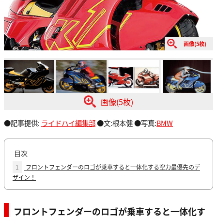
画像(5枚)
画像(5枚)
●記事提供:
ライドハイ編集部
●文:根本健 ●写真:
BMW
目次
1
フロントフェンダーのロゴが乗車すると一体化する空力最優先のデ
ザイン！
フロントフェンダーのロゴが乗車すると一体化す