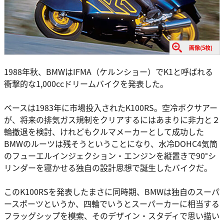
画像(5枚)
1988年秋、BMWはIFMA（ケルンショー）でK1と呼ばれる
衝撃的な1,000ccドリームバイクを発表した。
ベースは1983年に市場投入されたK100RS。空冷ボクサアー
が、将来の排気ガス規制をクリアするにはあまりに非力と２
輪撤退を検討、けれどもクルマメーカーとして成功した
BMWのルーツは残そうということになり、水冷DOHC4気筒
のフューエルインジェクション・エンジンを縦置きで90°シ
リンダーを寝かせる独自の設計思想で誕生したバイクだ。
このK100RSを発表したまさに同時期、BMWは独自のスーパ
ースポーツというか、四輪でいうとスーパーカーに相当する
フラッグシップを模索、そのデザイン・スタディで思い描い