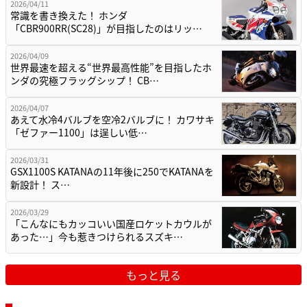
2026/04/11
常識を書き換えた！ ホンダ
「CBR900RR(SC28)」が目指したのはリッ…
2026/04/09
世界最速を超える“世界最高性能”を目指したホ
ンダの究極フラッグシップ！ CB…
2026/04/07
あえて水冷4バルブを空冷2バルブに！ カワサキ
「ゼファー1100」は逞しい低…
2026/03/31
GSX1100S KATANAの11年後に250でKATANAを
新設計！ ス…
2026/03/29
「こんなにもカッコいい国産ロケットカウルが
あった…」今も惹きつけられるスズキ…
もっと見る