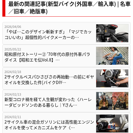
最新の関連記事(新型バイク(外国車／輸入車) | 名車
／旧車／絶版車)
2026/04/06
「やば…このデザイン斬新すぎ」「マジでカッ
コいいわ」超個性的バイクメーカーの…
2025/05/22
昭和原付ストーリー② ’70年代の原付外車パラ
ダイス【昭和エモ伝Vol.8】…
2024/02/18
2サイクルベスパひさびさの再始動…の前にギヤ
オイルを交換した件[バイクDIY…
2024/02/13
新型コロナ禍を経て人生観が変わった〈ハーレ
ーダビッドソンのある暮らし｜Yさん…
2024/02/11
2サイクル車の混合ガソリンには高性能エンジン
オイルを使ってメカニズムをケア〈…