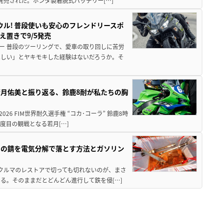
発売された。ホンダ製着脱式バッテリー[…]
ウル! 普段使いも安心のフレンドリースポ
え置きで9/5発売
ー 普段のツーリングで、愛車の取り回しに苦労
ほしい」とヤキモキした経験はないだろうか。そ
月佑美と振り返る、鈴鹿8耐が私たちの胸
26 FIM世界耐久選手権 “コカ･コーラ” 鈴鹿8時
度目の観戦となる若月[…]
ツの錆を電気分解で落とす方法とガソリン
クやクルマのレストアで切っても切れないのが、まさ
る。そのままだとどんどん進行して鉄を侵[…]