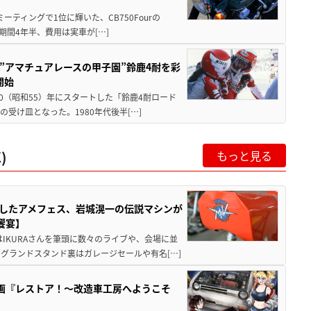
ミーティングで1位に輝いた、CB750Fourの
期間4年半、費用は実車が[…]
た”アマチュアレースの甲子園”鈴鹿4耐を彩
開始
80（昭和55）年にスタートした「鈴鹿4耐ロード
受け皿となった。1980年代後半[…]
)
もっと見る
熱くしたアメフェス、岩城滉一の伝説マシンが
の饗宴】
IKURAさんを筆頭に数々のライブや、会場に並
グランドスタンド裏はガレージセールや有名[…]
漫画『レストア！～改造車工房へようこそ