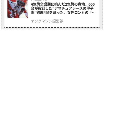
4気筒全盛期に挑んだ2気筒の意地。600
台が殺到した”アマチュアレースの甲子
園”鈴鹿4耐を彩った、女性コンビの「ス
ズキGSX400E」が特別展示開始
ヤングマシン編集部