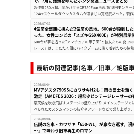
で。7月に話題を呼んだホンダ関連ニュースまとめ
製作費230万超、脳がバグるCB750Four再現 第18回モンキー
124ccスケールダウンカスタムが凄まじい完成度だった。製作
2026/07/31
4気筒全盛期に挑んだ2気筒の意地。600台が殺到し
った、女性コンビの「スズキGSX400E」が特別展示
600台が夢を追った”アマチュアの甲子園”と彼女たちの夏 19
レース」は、またたく間にバイクブームに沸く若者たちの情熱の
最新の関連記事(名車／旧車／絶版車
2026/08/04
MVアグスタ750SSにカワサキH2も！雨の富士を
激走【AMEFES 2026：超希少ビンテージレーサー
悪天候を吹き飛ばすステージの盛り上がり メインステージでは
べられたカスタムマシンの紹介やアワードなどで盛り上がり、
2026/08/04
伝説の名車・カワサキ「650-W1」が息吹き返す。
～』で味わう旧車再生のロマン