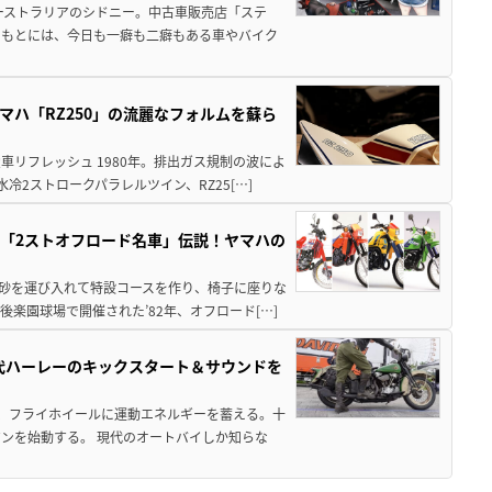
ーストラリアのシドニー。中古車販売店「ステ
のもとには、今日も一癖も二癖もある車やバイク
マハ「RZ250」の流麗なフォルムを蘇ら
リフレッシュ 1980年。排出ガス規制の波によ
2ストロークパラレルツイン、RZ25[…]
け抜けた「2ストオフロード名車」伝説！ヤマハの
土砂を運び入れて特設コースを作り、椅子に座りな
楽園球場で開催された’82年、オフロード[…]
歴代ハーレーのキックスタート＆サウンドを
し、フライホイールに運動エネルギーを蓄える。十
ンを始動する。 現代のオートバイしか知らな