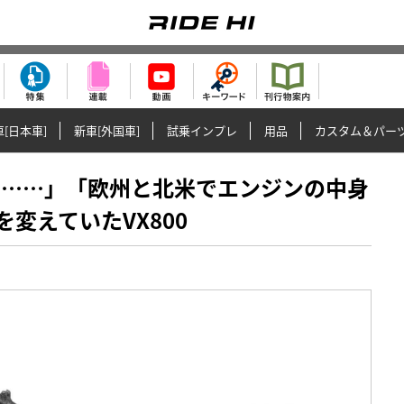
[日本車]
新車[外国車]
試乗インプレ
用品
カスタム＆パー
スズキ……」「欧州と北米でエンジンの中身
変えていたVX800