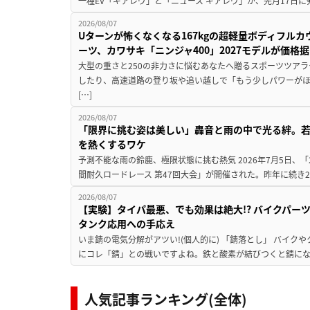
一種EV「ギアレヴ」と「ニュース ギアレヴ」が、先月17日に
2026/08/07
Uターンが怖くなくなる167kgの超軽量ボディフルカ
ーツ、カワサキ「ニンジャ400」2027モデルが価格据
大型の重さと250の非力さに悩むあなたへ贈るスポーツツアラ
したり、高速道路の登り坂や追い越しで「もう少しパワーが
[…]
2026/08/07
「限界に挑む姿は美しい」轟音と雨の中で光る絆。若
を熱くするワケ
予測不能な雨の鈴鹿、極限状態に挑む熱気 2026年7月5日、「20
間耐久ロードレース 第47回大会」が開催された。昨年に続き2
2026/08/07
【実験】タイパ最悪、でも効果は絶大!? バイクパー
タンク応用への手応え
いま錆の電気分解がアツい!(個人的に) 「錆落とし」 バイ
にコレ「錆」との戦いですよね。鉄と酸素が結びつくと錆にな
人気記事ランキング(全体)