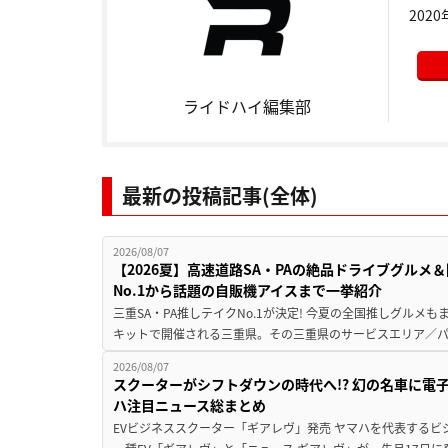
202
ライドハイ編集部
最新の投稿記事(全体)
2026/08/07
【2026夏】高速道路SA・PAの絶品ドライブグル
No.1から話題の自販機アイスまで一挙紹介
三重SA・PA推しテイクNo.1が決定! 今夏の全国推しグルメ
キットで開催される三重県。その三重県のサービスエリア／パ
2026/08/07
スクーターがシフトダウンの時代へ!? 幻の名車に電
ハ注目ニュース総まとめ
EVビジネススクーター「ギアレヴ」発売 ヤマハを代表するビ