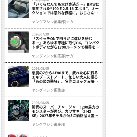
「いくらなんでも大げさ過ぎ…」BMWに
嘲笑された“190 E 2.5-16 エボⅡ”。オー
クションでは意外な価格に。おじさん達
が少年だった頃の憧れのクルマを深堀り
ヤングマシン編集部(ナカ)
2026/07/29
「スイッチONで明らかに違いを感じ
る…」あらゆる車種に取付OK。コンパク
トボディながら1700ルーメンで視界を確
保する［デイトナ・LEDフォグランプユ
ニット プレシャスレイ スモール］
ヤングマシン編集部(ナカ)
2026/08/05
悪魔のZからAE86まで、疲れた心に蘇る
エキゾーストノート。忙しい大人に贈る
「あの頃の熱狂」、名作コミック＆映画
の愛機たちが東京駅地下に期間限定で集
結！
ヤングマシン編集部
2026/08/05
驚異のスーパーチャージャー! 200馬力の
モンスターが再び。カワサキ「Z H2
SE」2027年モデルが9/5に価格据え置き
で発売
ヤングマシン編集部
2026/07/31