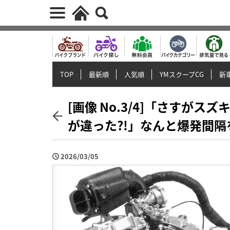
TOP
最新順
人気順
YMスクープCG
新車
[画像 No.3/4]「さすが
が違った?!」なんと爆発間隔を
2026/03/05