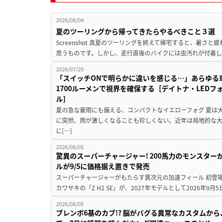
2026/08/04
夏のツーリングから帰ってきたらやるべきこと３選
Screenshot 真夏のツーリングを終えて帰宅すると、暑さ
思うものです。しかし、走行直後のバイクには虫汚れが付着し
2026/07/29
「スイッチONで明らかに違いを感じる…」あらゆる
1700ルーメンで視界を確保する［デイトナ・LEDフ
ル］
夏の急な豪雨にも備える、コンパクトなイエローフォグ 夏は
に突然、雨が激しくなることも珍しくない。近年は局地的な
に[…]
2026/08/05
驚異のスーパーチャージャー! 200馬力のモンスターが再
ルが9/5に価格据え置きで発売
スーパーチャージャーがもたらす異次元の加速フィール 初登
カワサキの「Z H2 SE」が、2027年モデルとして2026年9月
2026/08/05
ブレンボ6基のカブ!? 脳がバグる異常なカスタムから、