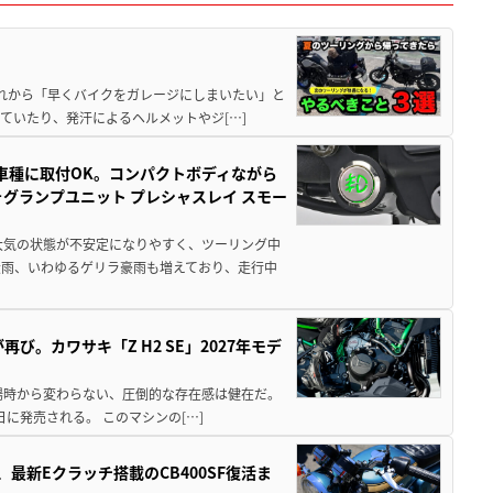
と疲れから「早くバイクをガレージにしまいたい」と
ていたり、発汗によるヘルメットやジ[…]
車種に取付OK。コンパクトボディながら
ォグランプユニット プレシャスレイ スモー
大気の状態が不安定になりやすく、ツーリング中
大雨、いわゆるゲリラ豪雨も増えており、走行中
び。カワサキ「Z H2 SE」2027年モデ
場時から変わらない、圧倒的な存在感は健在だ。
5日に発売される。 このマシンの[…]
最新Eクラッチ搭載のCB400SF復活ま