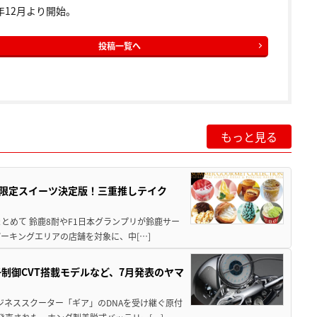
0年12月より開始。
投稿一覧へ
もっと見る
メ＆限定スイーツ決定版！三重推しテイク
もまとめて 鈴鹿8耐やF1日本グランプリが鈴鹿サー
ーキングエリアの店舗を対象に、中[…]
子制御CVT搭載モデルなど、7月発表のヤマ
ジネススクーター「ギア」のDNAを受け継ぐ原付