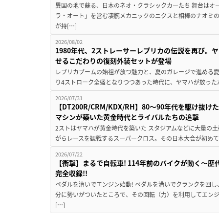
異国の地で蘇る、日本のネオ・クラシックカーたち 舞台はオ
ラ・オート」を営む凄腕メカニックのニクスと相棒のナオミ
が持[…]
2026/08/02
1980年代、2ストレーサーレプリカの伝説を再び。ヤ
せるこだわりの復刻外装セットが登場
レプリカブームの始祖が放つ魅力と、夏のガレージで進める愛車
り4ストローク全盛となりつつあった時代に、ヤマハが放った水冷
2026/07/31
【DT200R/CRM/KDX/RH】80〜90年代を駆
マシンが築いた黄金時代とライバルたちの追撃
2ストはヤマハが黄金時代を築いた スタジアムなどに大量の
がらレースを観戦するスーパークロス。その日本大会が初めて後
2026/07/22
【衝撃】まるで自転車! 114年前のバイクが動く〜
完全収録!!
ペダルを漕いでエンジン始動! ペダルを漕いでクランクを回
分に勢いがついたところで、その回転（力）を利用してエンジ
[…]