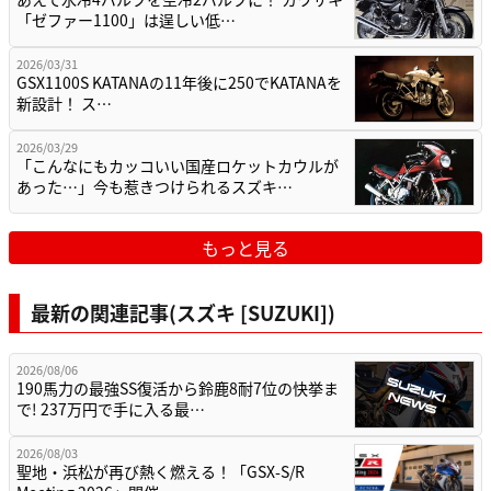
「ゼファー1100」は逞しい低…
2026/03/31
GSX1100S KATANAの11年後に250でKATANAを
新設計！ ス…
2026/03/29
「こんなにもカッコいい国産ロケットカウルが
あった…」今も惹きつけられるスズキ…
もっと見る
最新の関連記事(スズキ [SUZUKI])
2026/08/06
190馬力の最強SS復活から鈴鹿8耐7位の快挙ま
で! 237万円で手に入る最…
2026/08/03
聖地・浜松が再び熱く燃える！「GSX-S/R