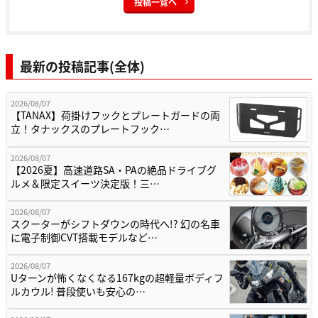
投稿一覧へ
最新の投稿記事(全体)
2026/08/07
【TANAX】荷掛けフックとプレートガードの両
立！タナックスのプレートフック…
2026/08/07
【2026夏】高速道路SA・PAの絶品ドライブグ
ルメ＆限定スイーツ決定版！三…
2026/08/07
スクーターがシフトダウンの時代へ!? 幻の名車
に電子制御CVT搭載モデルなど…
2026/08/07
Uターンが怖くなくなる167kgの超軽量ボディフ
ルカウル! 普段使いも安心の…