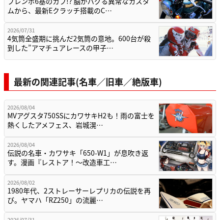
ブレンボ6基のカブ!? 脳がバグる異常なカスタ
ムから、最新Eクラッチ搭載のC…
2026/07/31
4気筒全盛期に挑んだ2気筒の意地。600台が殺
到した”アマチュアレースの甲子…
最新の関連記事(名車／旧車／絶版車)
2026/08/04
MVアグスタ750SSにカワサキH2も！雨の富士を
熱くしたアメフェス、岩城滉…
2026/08/04
伝説の名車・カワサキ「650-W1」が息吹き返
す。漫画『レストア！～改造車工…
2026/08/02
1980年代、2ストレーサーレプリカの伝説を再
び。ヤマハ「RZ250」の流麗…
2026/07/31