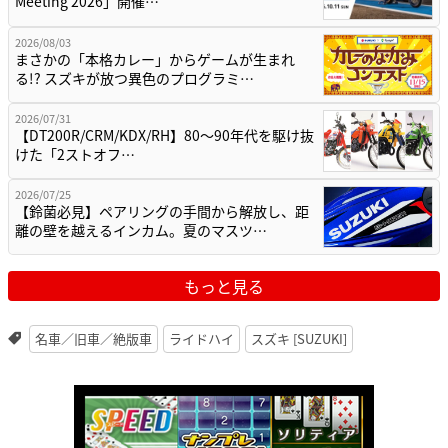
Meeting 2026」開催…
2026/08/03
まさかの「本格カレー」からゲームが生まれ
る!? スズキが放つ異色のプログラミ…
2026/07/31
【DT200R/CRM/KDX/RH】80〜90年代を駆け抜
けた「2ストオフ…
2026/07/25
【鈴菌必見】ペアリングの手間から解放し、距
離の壁を越えるインカム。夏のマスツ…
もっと見る
名車／旧車／絶版車
ライドハイ
スズキ [SUZUKI]