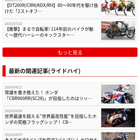
【DT200R/CRM/KDX/RH】80〜90年代を駆け抜
けた「2ストオフ…
2026/07/22
【衝撃】まるで自転車! 114年前のバイクが動
く〜歴代ハーレーのキックスター…
もっと見る
最新の関連記事(ライドハイ)
2026/04/11
常識を書き換えた！ ホンダ
「CBR900RR(SC28)」が目指したのはリッ…
2026/04/09
世界最速を超える“世界最高性能”を目指したホ
ンダの究極フラッグシップ！ CB…
2026/04/07
あえて水冷4バルブを空冷2バルブに！ カワサキ