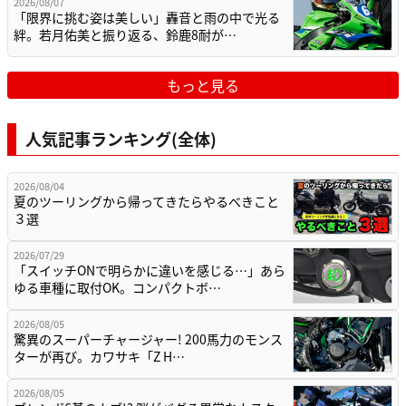
2026/08/07
「限界に挑む姿は美しい」轟音と雨の中で光る
絆。若月佑美と振り返る、鈴鹿8耐が…
もっと見る
人気記事ランキング(全体)
2026/08/04
夏のツーリングから帰ってきたらやるべきこと
３選
2026/07/29
「スイッチONで明らかに違いを感じる…」あら
ゆる車種に取付OK。コンパクトボ…
2026/08/05
驚異のスーパーチャージャー! 200馬力のモンス
ターが再び。カワサキ「Z H…
2026/08/05