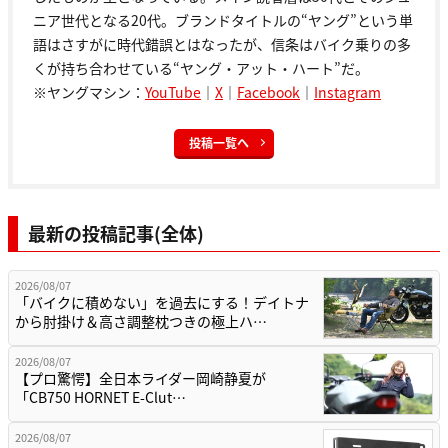
ニア世代となる20代。ブランドタイトルの“ヤング”という単
語はさすがに時代錯誤とはなったが、信条はバイク乗りの多
くが持ち合わせている“ヤング・アット・ハート”だ。
※ヤングマシン：
YouTube
｜
X
｜
Facebook
｜
Instagram
投稿一覧へ
最新の投稿記事(全体)
2026/08/07
「バイクに積めない」を過去にする！デイトナ
から肘掛け＆高さ調整枕つきの極上ハ…
2026/08/07
【プロ驚愕】全日本ライダー岡崎静夏が
「CB750 HORNET E-Clut…
2026/08/07