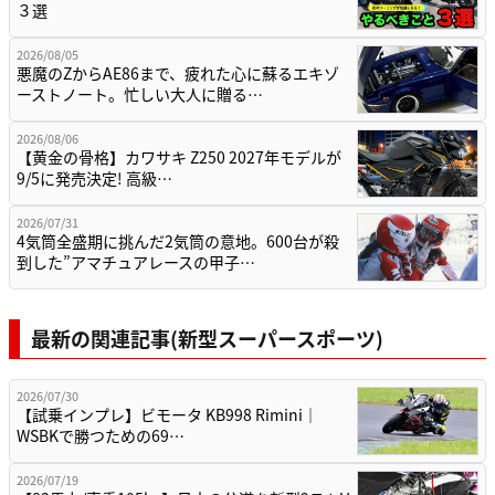
３選
2026/08/05
悪魔のZからAE86まで、疲れた心に蘇るエキゾ
ーストノート。忙しい大人に贈る…
2026/08/06
【黄金の骨格】カワサキ Z250 2027年モデルが
9/5に発売決定! 高級…
2026/07/31
4気筒全盛期に挑んだ2気筒の意地。600台が殺
到した”アマチュアレースの甲子…
最新の関連記事(新型スーパースポーツ)
2026/07/30
【試乗インプレ】ビモータ KB998 Rimini｜
WSBKで勝つための69…
2026/07/19