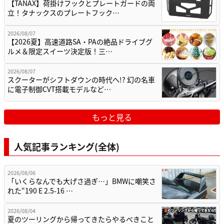
【TANAX】荷掛けフックとプレートガードの両
立！タナックスのプレートフック…
2026/08/07
【2026夏】高速道路SA・PAの絶品ドライブグ
ルメ＆限定スイーツ決定版！三…
2026/08/07
スクーターがシフトダウンの時代へ!? 幻の名車
に電子制御CVT搭載モデルなど…
もっと見る
人気記事ランキング(全体)
2026/08/06
「いくらなんでも大げさ過ぎ…」BMWに嘲笑さ
れた“190 E 2.5-16 …
2026/08/04
夏のツーリングから帰ってきたらやるべきこと