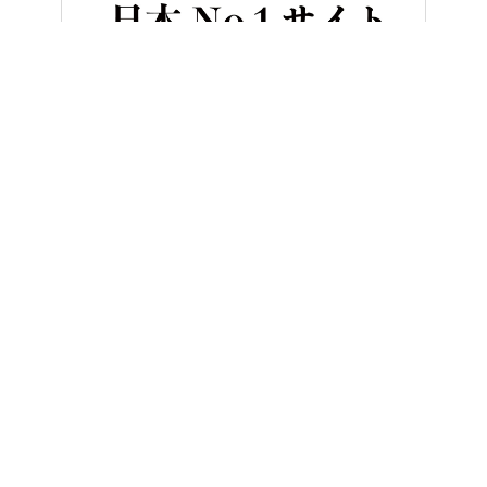
HOME
バイク／オートバイ［新車］
KTM RC125[新型バイクカ
ヤングマシンとは？
ご利用案内
執筆／編集メンバー
プライバシーポリシー
運営会社
お問い合せ
Copyright ©
NAIGAI PUBLISHING CO.,LTD.
All rights reserved.