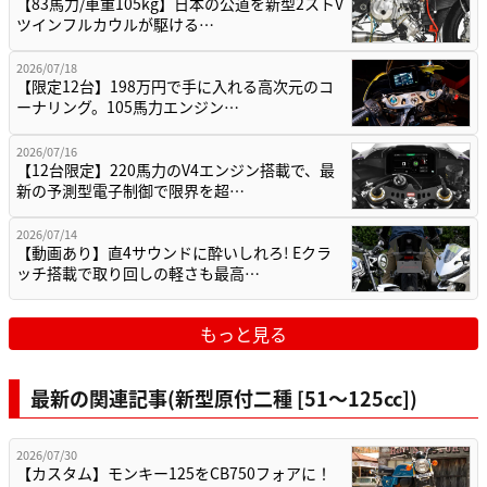
【83馬力/車重105kg】日本の公道を新型2ストV
ツインフルカウルが駆ける…
2026/07/18
【限定12台】198万円で手に入れる高次元のコ
ーナリング。105馬力エンジン…
2026/07/16
【12台限定】220馬力のV4エンジン搭載で、最
新の予測型電子制御で限界を超…
2026/07/14
【動画あり】直4サウンドに酔いしれろ! Eクラ
ッチ搭載で取り回しの軽さも最高…
もっと見る
最新の関連記事(新型原付二種 [51〜125cc])
2026/07/30
【カスタム】モンキー125をCB750フォアに！