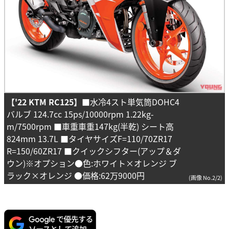
【'22 KTM RC125】
■水冷4スト単気筒DOHC4
バルブ 124.7cc 15ps/10000rpm 1.22kg-
m/7500rpm ■車重車重147kg(半乾) シート高
824mm 13.7L ■タイヤサイズF=110/70ZR17
R=150/60ZR17 ■クイックシフター(アップ＆ダ
ウン)※オプション●色:ホワイト×オレンジ ブ
ラック×オレンジ ●価格:62万9000円
(画像 No.2/2)