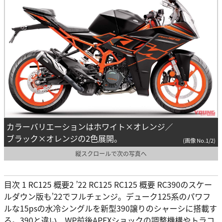
カラーバリエーションはホワイト×オレンジ／
ブラック×オレンジの2色展開。
(画像 No.1/2)
縦スクロールで次の写真へ
目次 1 RC125 概要2 ’22 RC125 RC125 概要 RC390のスケー
ルダウン版も’22でフルチェンジ。デューク125系のパワフ
ルな15psの水冷シングルを新型390譲りのシャーシに搭載す
る。390と違い、WP前後APEXショックの調整機構やトラコ