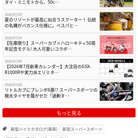
タイ・ミニモトから、50c…
2026/07/20
夏のリゾートが最高に似合うスクーター！ 伝統
の名機がバカンス仕様に。ベスパと…
2026/07/10
【在庫限り】スーパーカブ×ハローキティ50周
年記念モデル! 大人可愛いコラボ…
2026/07/09
【2026年7月新車カレンダー】大注目のGSX-
R1000Rや実力派エリミネ…
2026/07/08
リトルカブにブレンボ6基!? スーパースポーツの
極太タイヤを履かせた「過剰す…
もっと見る
新型バイクカタログ[車両]
新型スーパースポーツ