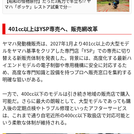
【昭和の怪物原付】たった3馬力で竿立ち!? ヤ
マハ「ポッケ」レストア試乗で分…
401cc以上はYSP専売へ、販売網改革
ヤマハ発動機販売は、2027年1月より401cc以上の大型モデ
ルをヤマハ基準をクリアした専門店「YSP」での専売に切り
替える新販売体制を発表した。背景には、高度化する最新ハ
イエンドモデルの電子制御や専用機構に安全に対応するた
め、高度な専門知識と設備を持つプロへ販売窓口を集約する
明確な狙いがある。
一方で、400cc以下のモデルは引き続き地域の販売店で購入
可能だ。さらに最大の朗報として、大型モデルであっても購
入後の定期点検やトラブル修理といったアフターサービス
は、これまで通り自宅近所の400cc以下取扱店で対応可能と
いう柔軟な体制が維持される。