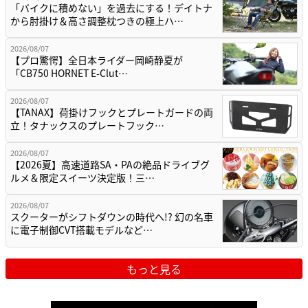
「バイクに積めない」を過去にする！デイトナ
から肘掛け＆高さ調整枕つきの極上ハ…
2026/08/07
【プロ驚愕】全日本ライダー岡崎静夏が
「CB750 HORNET E-Clut…
2026/08/07
【TANAX】荷掛けフックとプレートガードの両
立！タナックスのプレートフック…
2026/08/07
【2026夏】高速道路SA・PAの絶品ドライブグ
ルメ＆限定スイーツ決定版！三…
2026/08/07
スクーターがシフトダウンの時代へ!? 幻の名車
に電子制御CVT搭載モデルなど…
もっと見る