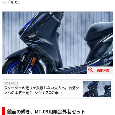
モデルだ。
画像(7枚)
2026/06/11
スクーターの走りを妥協しない大人へ。台湾ヤ
マハの本気を見た! シグナスXの卓…
鏡面の輝き、MT-09用限定外装セット