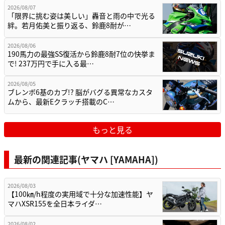
2026/08/07
「限界に挑む姿は美しい」轟音と雨の中で光る
絆。若月佑美と振り返る、鈴鹿8耐が…
2026/08/06
190馬力の最強SS復活から鈴鹿8耐7位の快挙ま
で! 237万円で手に入る最…
2026/08/05
ブレンボ6基のカブ!? 脳がバグる異常なカスタ
ムから、最新Eクラッチ搭載のC…
もっと見る
最新の関連記事(ヤマハ [YAMAHA])
2026/08/03
【100㎞/h程度の実用域で十分な加速性能】ヤ
マハXSR155を全日本ライダ…
2026/08/02