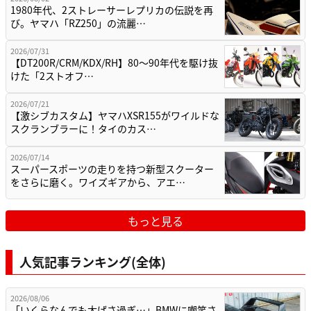
1980年代、2ストレーサーレプリカの伝説を再
び。ヤマハ「RZ250」の流麗…
2026/07/31
【DT200R/CRM/KDX/RH】80〜90年代を駆け抜
けた「2ストオフ…
2026/07/21
【激シブカスタム】ヤマハXSR155がワイルドな
スクランブラーに！タイのカス…
2026/07/14
スーパースポーツの走りを持つ新型スクーター
をさらに磨く。ワイズギアから、アエ…
もっと見る
人気記事ランキング(全体)
2026/08/06
「いくらなんでも大げさ過ぎ…」BMWに嘲笑さ