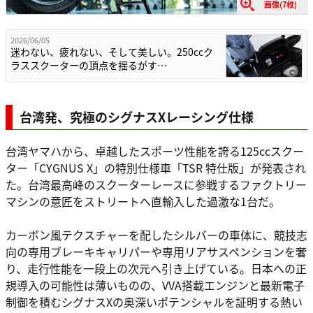
画像(7枚)
2026/06/05
迷わない、疲れない、そして美しい。250ccク
ラススクーターの頂点を揺るがす…
台湾発、究極のシグナスXレーシング仕様
台湾ヤマハから、卓越したスポーツ性能を誇る125ccスクー
ター「CYGNUS X」の特別仕様車「TSR 特仕版」が発表され
た。台湾最高峰のスクーターレースに参戦するファクトリー
マシンの意匠をストリートへ直輸入した過激な1台だ。
カーボン風テクスチャーを配したシルバーの車体に、競技志
向の専用ブレーキキャリパーや専用リアサスペンションを奢
り、走行性能を一段上の次元へ引き上げている。日本への正
規導入の可能性は薄いものの、VVA搭載エンジンと最新電子
制御を積むシグナスXの奥深いポテンシャルを証明する熱い