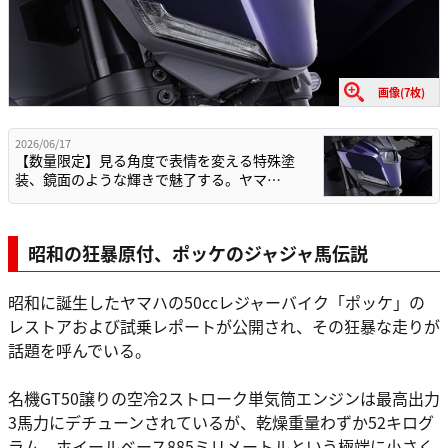
画像(7枚)
2026/06/17
【数量限定】見る角度で表情を変える特殊塗
装、鏡面のような輝きで魅了する。ヤマ…
昭和の狂暴原付、ポッケのジャジャ馬伝説
昭和に誕生したヤマハの50ccレジャーバイク「ポッケ」の
レストアおよび試乗レポートが公開され、その狂暴な走りが
話題を呼んでいる。
名機GT50譲りの空冷2ストローク単気筒エンジンは最高出力
3馬力にデチューンされているが、乾燥重量わずか52キログ
ラム、ホイールベース885ミリメートルという極端に小さく