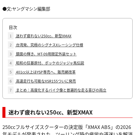
●文:ヤングマシン編集部
目次
1
迷わず疲れない250cc、新型XMAX
2
台湾発、究極のシグナスXレーシング仕様
3
鏡面の輝き、MT-09用限定外装セット
4
昭和の狂暴原付、ポッケのジャジャ馬伝説
5
401cc以上はYSP専売へ、販売網改革
6
高速走行も可能なXSR155ついに発売
7
まとめ：高度化するバイク像と普遍的な走る喜びの両立
迷わず疲れない250cc、新型XMAX
250ccフルサイズスクーターの決定版「XMAX ABS」の2026
年モデルが発表された。ツーリング時の疲労や道迷いを解消