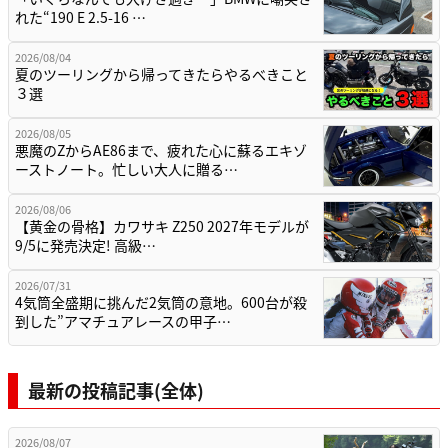
れた“190 E 2.5-16 …
2026/08/04
夏のツーリングから帰ってきたらやるべきこと
３選
2026/08/05
悪魔のZからAE86まで、疲れた心に蘇るエキゾ
ーストノート。忙しい大人に贈る…
2026/08/06
【黄金の骨格】カワサキ Z250 2027年モデルが
9/5に発売決定! 高級…
2026/07/31
4気筒全盛期に挑んだ2気筒の意地。600台が殺
到した”アマチュアレースの甲子…
最新の投稿記事(全体)
2026/08/07