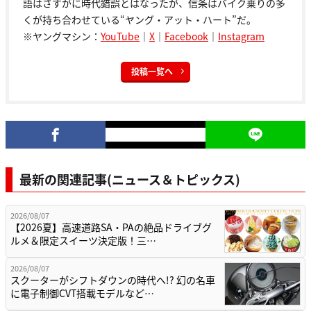
語はさすがに時代錯誤とはなったが、信条はバイク乗りの多
くが持ち合わせている“ヤング・アット・ハート”だ。
※ヤングマシン：
YouTube
｜
X
｜
Facebook
｜
Instagram
投稿一覧へ
最新の関連記事(ニュース＆トピックス)
2026/08/07
【2026夏】高速道路SA・PAの絶品ドライブグ
ルメ＆限定スイーツ決定版！三…
2026/08/07
スクーターがシフトダウンの時代へ!? 幻の名車
に電子制御CVT搭載モデルなど…