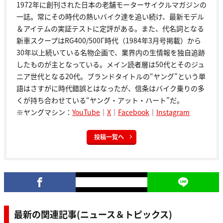
1972年に創刊された日本の老舗モーターサイクルマガジンの
一誌。常にその時代の熱いバイク達を追い続け、最新モデル
＆アイテムの実証テストに定評がある。また、代名詞となる
新車スクープはRG400/500Γ時代（1984年3月号掲載）から
30年以上続いている名物企画で、業界内の生情報を独自追跡
したものが主となっている。メイン読者層は50代とそのジュ
ニア世代となる20代。ブランドタイトルの“ヤング”という単
語はさすがに時代錯誤とはなったが、信条はバイク乗りの多
くが持ち合わせている“ヤング・アット・ハート”だ。
※ヤングマシン：
YouTube
｜
X
｜
Facebook
｜
Instagram
投稿一覧へ
最新の関連記事(ニュース＆トピックス)