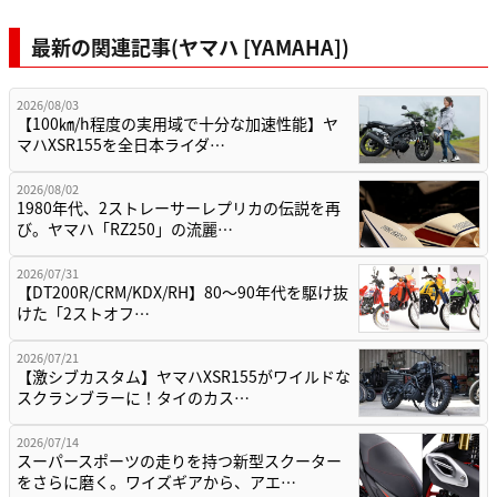
最新の関連記事(ヤマハ [YAMAHA])
2026/08/03
【100㎞/h程度の実用域で十分な加速性能】ヤ
マハXSR155を全日本ライダ…
2026/08/02
1980年代、2ストレーサーレプリカの伝説を再
び。ヤマハ「RZ250」の流麗…
2026/07/31
【DT200R/CRM/KDX/RH】80〜90年代を駆け抜
けた「2ストオフ…
2026/07/21
【激シブカスタム】ヤマハXSR155がワイルドな
スクランブラーに！タイのカス…
2026/07/14
スーパースポーツの走りを持つ新型スクーター
をさらに磨く。ワイズギアから、アエ…