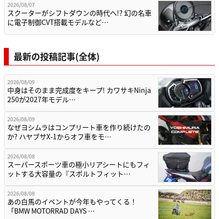
2026/08/07
スクーターがシフトダウンの時代へ!? 幻の名車
に電子制御CVT搭載モデルなど…
最新の投稿記事(全体)
2026/08/09
中身はそのまま完成度をキープ! カワサキNinja
250が2027年モデル…
2026/08/09
なぜヨシムラはコンプリート車を作り続けたの
か? ハヤブサX-1からオフ車をモ…
2026/08/08
スーパースポーツ車の極小リアシートにもフィ
ットする大容量の『スポルトフィット…
2026/08/08
あの白馬のイベントが今年もやってくる！
「BMW MOTORRAD DAYS …