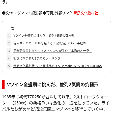
う。
●文:ヤングマシン編集部 ●写真/外部リンク:
青島文化教材社
目次
1
Vツイン全盛期に挑んだ、並列2気筒の究極形
2
組み立てのハードルを越える「完成品」という手軽さ
3
完全新金型とダイキャストタンクが生む「本物のオーラ」
4
記憶に刻まれた2つのカラーリング
5
青島文化教材社 1/12 完成品バイク Yamaha TZR250 ’89 COLORS
Vツイン全盛期に挑んだ、並列2気筒の究極形
1985年に初代TZR250が登場して以来、2ストローククォー
ター（250cc）の覇権争いは激化の一途を辿っていた。ライ
バルたちが次々とV型2気筒エンジンへと移行していく中、