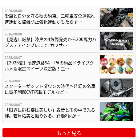
2026/08/08
愛車と自分を守る秋の約束。二輪車安全運転推
進運動と盗難防止強化運動がもたらす…
2026/08/08
【見逃し厳禁】漆黒の4気筒発売から200馬力ハ
ブステアインプレまで! カワサ…
2026/08/07
【2026夏】高速道路SA・PAの絶品ドライブグ
ルメ＆限定スイーツ決定版！三…
2026/08/07
スクーターがシフトダウンの時代へ!? 幻の名車
に電子制御CVT搭載モデルなど…
2026/08/07
「限界に挑む姿は美しい」轟音と雨の中で光る
絆。若月佑美と振り返る、鈴鹿8耐が…
もっと見る