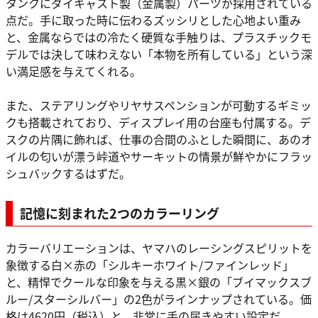
タンクにダイキャスト製（金属製）パーツが採用されている
点だ。手に取った時に伝わるズッシリとした心地よい重み
と、金属ならではの冷たく硬質な手触りは、プラスチックモ
デルでは決して味わえない「本物を所有している」という深
い満足感を与えてくれる。
また、ステアリングやリヤサスペンションが可動するギミッ
クも搭載されており、ディスプレイ用の台座も付属する。デ
スクの片隅に飾れば、仕事の合間のふとした瞬間に、あのオ
イルの匂いが漂う峠道やサーキットの情景が鮮やかにフラッ
シュバックするはずだ。
記憶に刻まれた2つのカラーリング
カラーバリエーションは、ヤマハのレーシングスピリットを
象徴する白×赤の「シルキーホワイト/ファインレッド」
と、精悍でクールな印象を与える黒×銀の「ブイマックスブ
ルー/スターシルバー」の2色がラインナップされている。価
格は4620円（税込）と、非常に手の届きやすい設定だ。