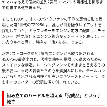
ヤマハはあえて伝統の並列2気筒エンジンの可能性を極限ま
で追求する道を選んだ。
そして1989年、多くのバイクファンの予測を裏切る形で登
場した第2世代のTZR250は、誰もが目を疑うレイアウトを
採用していた。キャブレターをエンジン前方に配置し、チャ
ンバー（排気管）をエンジン後方からシート下を通ってテー
ルカウルへと導く、稀有な「後方排気」である。
水冷2ストローク並列2気筒エンジンから絞り出される
45.0PSの最高出力と、吸排気効率を極限まで高めるための
ストイックな構造。レーシングマシンそのままと言えるその
後ろ姿は、当時の若者たちの心を鷲掴みにした。テールカウ
ルから吐き出される白煙と甲高いエキゾーストノートは、今
も多くのライダーの記憶に深く刻まれている。
組み立てのハードルを越える「完成品」という手
軽さ