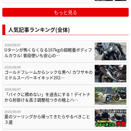
もっと見る
人気記事ランキング(全体)
2026/08/07
Uターンが怖くなくなる167kgの超軽量ボディフ
ルカウル! 普段使いも安心の…
2026/08/08
ゴールドフレームからシックな黒へ! カワサキの
ミドルスーパーネイキッド202…
2026/08/07
「バイクに積めない」を過去にする！デイトナ
から肘掛け＆高さ調整枕つきの極上ハ…
2026/08/04
夏のツーリングから帰ってきたらやるべきこと
３選