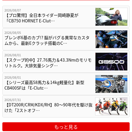
2026/08/07
【プロ驚愕】全日本ライダー岡崎静夏が
「CB750 HORNET E-Clut…
2026/08/05
ブレンボ6基のカブ!? 脳がバグる異常なカスタ
ムから、最新Eクラッチ搭載のC…
2026/08/01
【スクープ的中】27.76馬力＆43.3Nmのモリモ
リトルク。大排気量シング…
2026/08/01
【シリーズ最高58馬力＆14kg軽量化】新型
CB400SFは「E-Clutc…
2026/07/31
【DT200R/CRM/KDX/RH】80〜90年代を駆け抜
けた「2ストオフ…
もっと見る