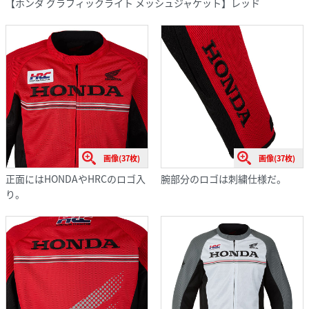
【ホンダ グラフィックライト メッシュジャケット】レッド
画像(37枚)
画像(37枚)
正面にはHONDAやHRCのロゴ入
腕部分のロゴは刺繍仕様だ。
り。