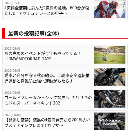
2026/07/31
4気筒全盛期に挑んだ2気筒の意地。600台が殺
到した”アマチュアレースの甲子…
最新の投稿記事(全体)
2026/08/08
あの白馬のイベントが今年もやってくる！
「BMW MOTORRAD DAYS …
2026/08/08
愛車と自分を守る秋の約束。二輪車安全運転推
進運動と盗難防止強化運動がもたらす…
2026/08/08
ゴールドフレームからシックな黒へ! カワサキの
ミドルスーパーネイキッド202…
2026/08/08
【見逃し厳禁】漆黒の4気筒発売から200馬力ハ
ブステアインプレまで! カワサ…