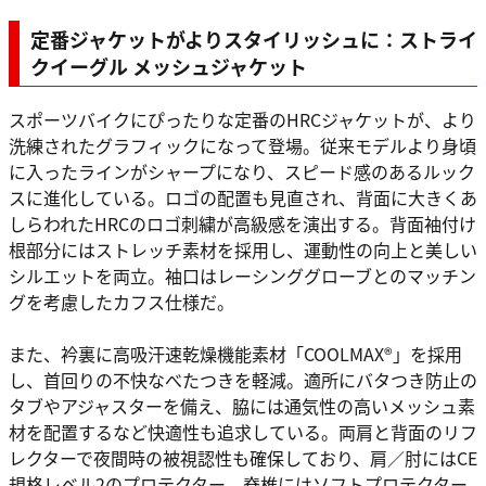
定番ジャケットがよりスタイリッシュに：ストライ
クイーグル メッシュジャケット
スポーツバイクにぴったりな定番のHRCジャケットが、より
洗練されたグラフィックになって登場。従来モデルより身頃
に入ったラインがシャープになり、スピード感のあるルック
スに進化している。ロゴの配置も見直され、背面に大きくあ
しらわれたHRCのロゴ刺繍が高級感を演出する。背面袖付け
根部分にはストレッチ素材を採用し、運動性の向上と美しい
シルエットを両立。袖口はレーシンググローブとのマッチン
グを考慮したカフス仕様だ。
また、衿裏に高吸汗速乾燥機能素材「COOLMAX®」を採用
し、首回りの不快なべたつきを軽減。適所にバタつき防止の
タブやアジャスターを備え、脇には通気性の高いメッシュ素
材を配置するなど快適性も追求している。両肩と背面のリフ
レクターで夜間時の被視認性も確保しており、肩／肘にはCE
規格レベル2のプロテクター、脊椎にはソフトプロテクター