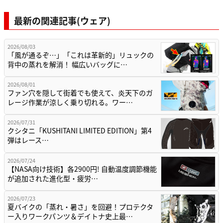
最新の関連記事(ウェア)
2026/08/03
「風が通るぞ…」「これは革新的」リュックの
背中の蒸れを解消！ 幅広いバッグに…
2026/08/01
ファン穴を隠して街着でも使えて、炎天下のガ
レージ作業が涼しく乗り切れる。ワー…
2026/07/31
クシタニ「KUSHITANI LIMITED EDITION」第4
弾はレース…
2026/07/24
【NASA向け技術】各2900円! 自動温度調節機能
が追加された進化型・疲労…
2026/07/23
夏バイクの「蒸れ・暑さ」を回避！プロテクタ
ー入りワークパンツ＆デイトナ史上最…