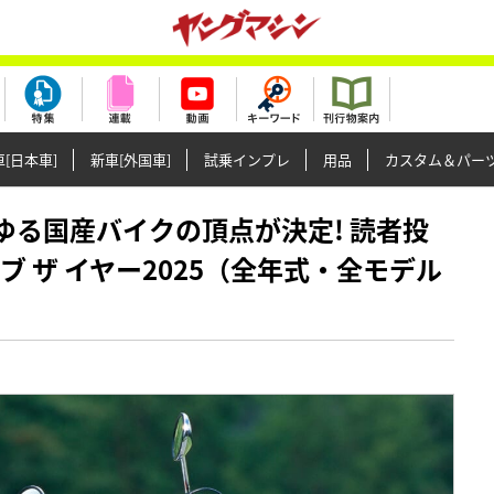
[日本車]
新車[外国車]
試乗インプレ
用品
カスタム＆パー
あらゆる国産バイクの頂点が決定! 読者投
ブ ザ イヤー2025（全年式・全モデル