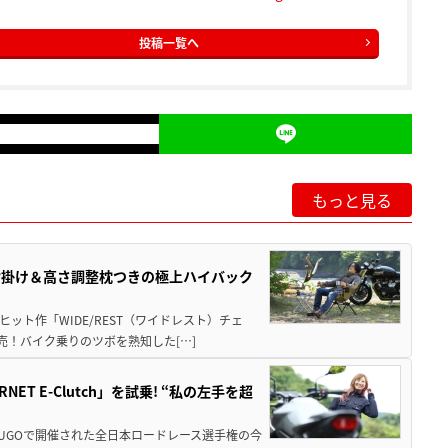
投稿一覧へ
もっと見る
肘掛け＆高さ調整枕つきの極上ハイバック
ット作「WIDE/REST（ワイドレスト）チェ
発売！バイク乗りのツボを熟知した[…]
T E-Clutch」を試乗! “私の左手を超
SUGOで開催された全日本ロードレース選手権の今