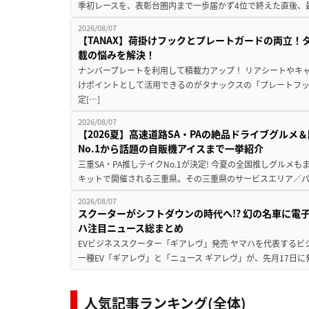
季初レースを、表彰台圏内まで一歩届かず4位で終えた直後、最新モデ
2026/08/07
【TANAX】荷掛けフックとプレートガードの両立
載の悩みを解決！
ナンバープレートを利用して積載力アップ！ リアシートやキ
けポイントとして活用できるのがタナックスの「プレートフ
定[…]
2026/08/07
【2026夏】高速道路SA・PAの絶品ドライブグル
No.1から話題の自販機アイスまで一挙紹介
三重SA・PA推しテイクNo.1が決定! 今夏の全国推しグルメ
キットで開催される三重県。その三重県のサービスエリア／パ
2026/08/07
スクーターがシフトダウンの時代へ!? 幻の名車に電
ハ注目ニュース総まとめ
EVビジネススクーター「ギアレヴ」発売 ヤマハを代表するビ
一種EV「ギアレヴ」と「ニュース ギアレヴ」が、先月17日に
人気記事ランキング(全体)