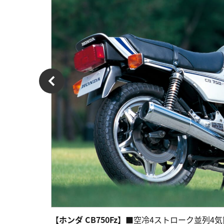
【ホンダ CB750Fz】
■空冷4ストローク並列4気筒DOHC