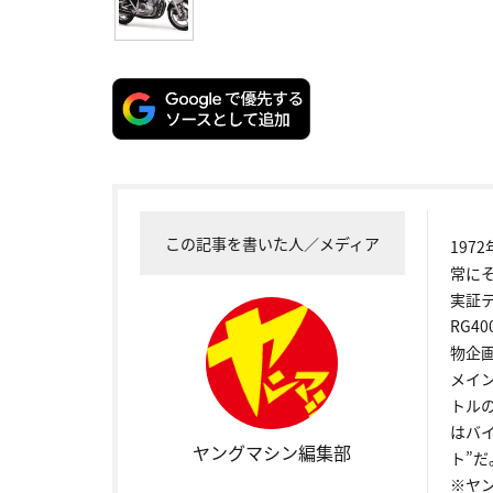
この記事を書いた人／メディア
19
常に
実証
RG4
物企
メイ
トル
はバ
ヤングマシン編集部
ト”だ
※ヤ