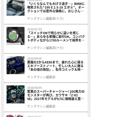
「いくらなんでも大げさ過ぎ…」BMWに
嘲笑された“190 E 2.5-16 エボⅡ”。オー
クションでは意外な価格に。おじさん達
が少年だった頃の憧れのクルマを深堀り
ヤングマシン編集部(ナカ)
2026/07/29
「スイッチONで明らかに違いを感じ
る…」あらゆる車種に取付OK。コンパク
トボディながら1700ルーメンで視界を確
保する［デイトナ・LEDフォグランプユ
ニット プレシャスレイ スモール］
ヤングマシン編集部(ナカ)
2026/08/05
悪魔のZからAE86まで、疲れた心に蘇る
エキゾーストノート。忙しい大人に贈る
「あの頃の熱狂」、名作コミック＆映画
の愛機たちが東京駅地下に期間限定で集
結！
ヤングマシン編集部
2026/08/05
驚異のスーパーチャージャー! 200馬力の
モンスターが再び。カワサキ「Z H2
SE」2027年モデルが9/5に価格据え置き
で発売
ヤングマシン編集部
2026/07/31