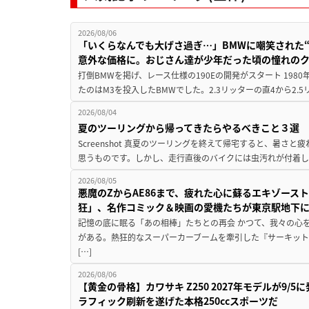
2026/08/06
「いくらなんでも大げさ過ぎ…」BMWに嘲笑された“190
意外な価格に。おじさん達が少年だった頃の憧れの
打倒BMWを掲げ、レース仕様の190Eの開発がスタート 19
たのはM3を投入したBMWでした。2.3リッターの直4から2.
2026/08/04
夏のツーリングから帰ってきたらやるべきこと３選
Screenshot 真夏のツーリングを終えて帰宅すると、暑さ
思うものです。しかし、走行直後のバイクには虫汚れが付着し
2026/08/05
悪魔のZからAE86まで、疲れた心に蘇るエキゾース
狂」、名作コミック＆映画の愛機たちが東京駅地下
記憶の底に眠る「あの相棒」たちとの再会 かつて、我々の心
がある。熱狂的なスーパーカーブームを牽引した『サーキット
[…]
2026/08/06
【黄金の骨格】カワサキ Z250 2027年モデルが9/
ラフィック刷新を遂げた本格250ccスポーツだ