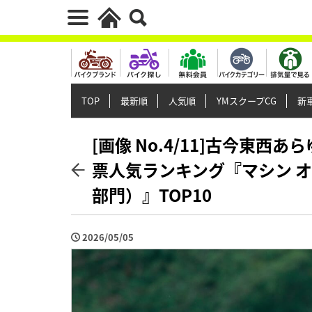
TOP
最新順
人気順
YMスクープCG
新車
[画像 No.4/11]古今東西
票人気ランキング『マシン オ
部門）』TOP10
2026/05/05