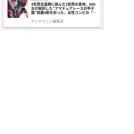
4気筒全盛期に挑んだ2気筒の意地。600
台が殺到した”アマチュアレースの甲子
園”鈴鹿4耐を彩った、女性コンビの「ス
ズキGSX400E」が特別展示開始
ヤングマシン編集部