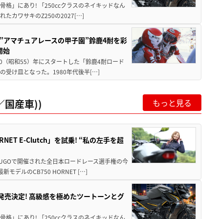
骨格」にあり! 「250ccクラスのネイキッドなん
ワサキのZ250の2027[…]
た”アマチュアレースの甲子園”鈴鹿4耐を彩
開始
80（昭和55）年にスタートした「鈴鹿4耐ロード
受け皿となった。1980年代後半[…]
国産車))
もっと見る
T E-Clutch」を試乗! “私の左手を超
SUGOで開催された全日本ロードレース選手権の今
ルのCB750 HORNET […]
5に発売決定! 高級感を極めたツートーンとグ
骨格」にあり! 「250ccクラスのネイキッドなん