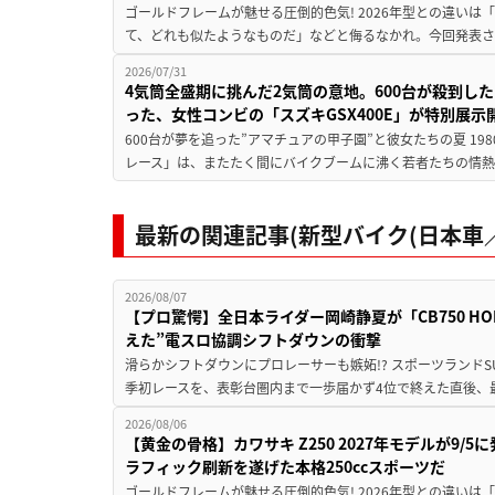
ゴールドフレームが魅せる圧倒的色気! 2026年型との違いは「
て、どれも似たようなものだ」などと侮るなかれ。今回発表されたカ
2026/07/31
4気筒全盛期に挑んだ2気筒の意地。600台が殺到し
った、女性コンビの「スズキGSX400E」が特別展示
600台が夢を追った”アマチュアの甲子園”と彼女たちの夏 19
レース」は、またたく間にバイクブームに沸く若者たちの情熱の
最新の関連記事(新型バイク(日本車／
2026/08/07
【プロ驚愕】全日本ライダー岡崎静夏が「CB750 HORNE
えた”電スロ協調シフトダウンの衝撃
滑らかシフトダウンにプロレーサーも嫉妬!? スポーツランド
季初レースを、表彰台圏内まで一歩届かず4位で終えた直後、最新モデ
2026/08/06
【黄金の骨格】カワサキ Z250 2027年モデルが9/
ラフィック刷新を遂げた本格250ccスポーツだ
ゴールドフレームが魅せる圧倒的色気! 2026年型との違いは「