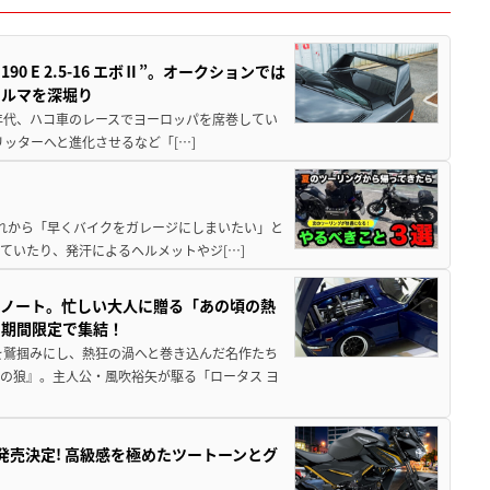
 E 2.5-16 エボⅡ”。オークションでは
クルマを深堀り
80年代、ハコ車のレースでヨーロッパを席巻してい
5リッターへと進化させるなど「[…]
と疲れから「早くバイクをガレージにしまいたい」と
ていたり、発汗によるヘルメットやジ[…]
トノート。忙しい大人に贈る「あの頃の熱
に期間限定で集結！
を鷲掴みにし、熱狂の渦へと巻き込んだ名作たち
の狼』。主人公・風吹裕矢が駆る「ロータス ヨ
5に発売決定! 高級感を極めたツートーンとグ