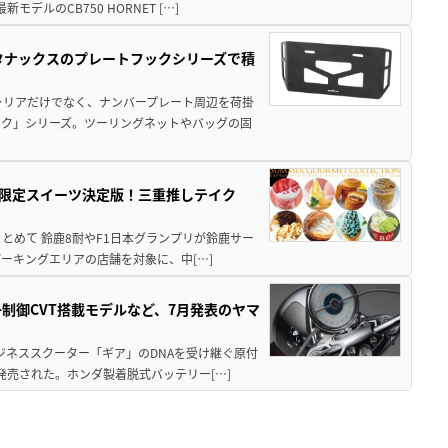
ルのCB750 HORNET […]
！タナックスのプレートフックシリーズで積
ャリアだけでなく、ナンバープレート周辺を荷掛
ック」シリーズ。ツーリングネットやバッグの固
メ＆限定スイーツ決定版！三重推しテイク
もまとめて 鈴鹿8耐やF1日本グランプリが鈴鹿サー
ーキングエリアの店舗を対象に、中[…]
子制御CVT搭載モデルなど、7月発表のヤマ
ジネススクーター「ギア」のDNAを受け継ぐ原付
発売された。ホンダ製着脱式バッテリー[…]