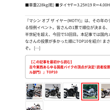
■車重228kg(乾) ■タイヤF＝3.25H19 R＝4.0
『マシン オブ ザ イヤー(MOTY)』は、その
る恒例イベント。皆さんの1票で順位が決まる
半世紀を超え、今回で53回目。本記事では国内
なさんの投票が多かった順にTOP10を紹介! 
ぞ。 […]
【この記事を最初から読む】
古今東西あらゆる国産バイクの頂点が決定! 読者投票人
ル部門）』TOP10