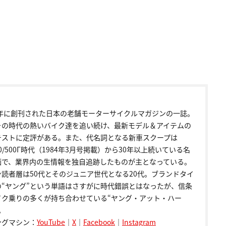
72年に創刊された日本の老舗モーターサイクルマガジンの一誌。
その時代の熱いバイク達を追い続け、最新モデル＆アイテムの
テストに定評がある。また、代名詞となる新車スクープは
00/500Γ時代（1984年3月号掲載）から30年以上続いている名
画で、業界内の生情報を独自追跡したものが主となっている。
ン読者層は50代とそのジュニア世代となる20代。ブランドタイ
の“ヤング”という単語はさすがに時代錯誤とはなったが、信条
イク乗りの多くが持ち合わせている“ヤング・アット・ハー
。
ングマシン：
YouTube
｜
X
｜
Facebook
｜
Instagram