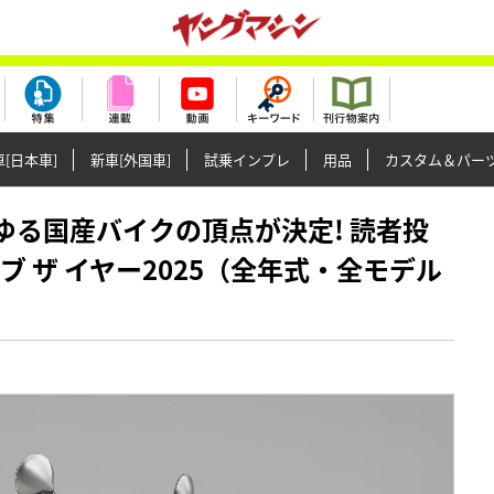
[日本車]
新車[外国車]
試乗インプレ
用品
カスタム＆パー
あらゆる国産バイクの頂点が決定! 読者投
ブ ザ イヤー2025（全年式・全モデル