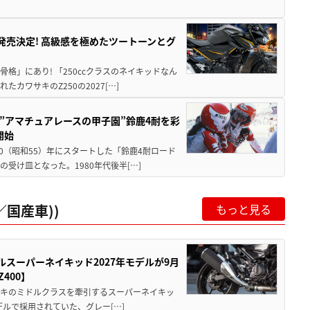
5に発売決定! 高級感を極めたツートーンとグ
骨格」にあり! 「250ccクラスのネイキッドなん
ワサキのZ250の2027[…]
た”アマチュアレースの甲子園”鈴鹿4耐を彩
開始
80（昭和55）年にスタートした「鈴鹿4耐ロード
受け皿となった。1980年代後半[…]
国産車))
もっと見る
ルスーパーネイキッド2027年モデルが9月
400】
ワサキのミドルクラスを牽引するスーパーネイキッ
モデルで採用されていた、グレー[…]