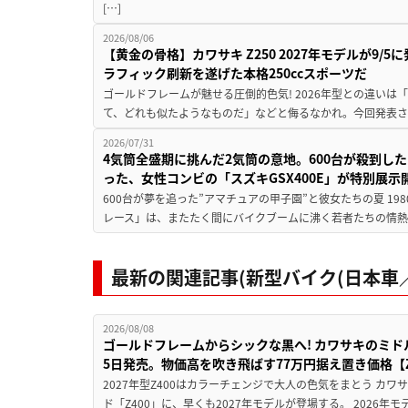
[…]
2026/08/06
【黄金の骨格】カワサキ Z250 2027年モデルが9/
ラフィック刷新を遂げた本格250ccスポーツだ
ゴールドフレームが魅せる圧倒的色気! 2026年型との違いは「
て、どれも似たようなものだ」などと侮るなかれ。今回発表されたカ
2026/07/31
4気筒全盛期に挑んだ2気筒の意地。600台が殺到し
った、女性コンビの「スズキGSX400E」が特別展示
600台が夢を追った”アマチュアの甲子園”と彼女たちの夏 19
レース」は、またたく間にバイクブームに沸く若者たちの情熱の
最新の関連記事(新型バイク(日本車／
2026/08/08
ゴールドフレームからシックな黒へ! カワサキのミド
5日発売。物価高を吹き飛ばす77万円据え置き価格【Z
2027年型Z400はカラーチェンジで大人の色気をまとう カ
ド「Z400」に、早くも2027年モデルが登場する。 2026年