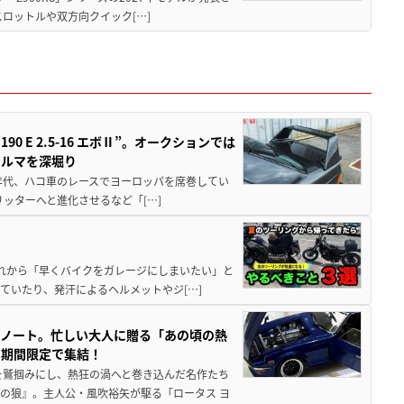
ロットルや双方向クイック[…]
 E 2.5-16 エボⅡ”。オークションでは
クルマを深堀り
80年代、ハコ車のレースでヨーロッパを席巻してい
5リッターへと進化させるなど「[…]
と疲れから「早くバイクをガレージにしまいたい」と
ていたり、発汗によるヘルメットやジ[…]
トノート。忙しい大人に贈る「あの頃の熱
に期間限定で集結！
を鷲掴みにし、熱狂の渦へと巻き込んだ名作たち
の狼』。主人公・風吹裕矢が駆る「ロータス ヨ