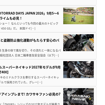
AD DAYS JAPAN 2026」9月5〜6
クライムも必見！
解体ショー！ なんといっても今回の最大のトピック
0 GS」だ。 本国ドイ[…]
動と盗難防止強化運動がもたらす安心のバ
動 生身の体で風を切り、その流れと一体になるバ
社団法人 日本二輪車普及安全協会（以下[…]
ルスーパーネイキッド2027年モデルが9月
400】
ワサキのミドルクラスを牽引するスーパーネイキッ
モデルで採用されていた、グレー[…]
テアインプレまで! カワサキファン必見の7
ツ「Z900RS」シリーズの2027年モデルが発表さ