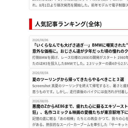
れ、8月1日より順次発売を開始した。前年モデルで電子制御ス
人気記事ランキング(全体)
2026/08/06
「いくらなんでも大げさ過ぎ…」BMWに嘲笑された“190
意外な価格に。おじさん達が少年だった頃の憧れの
打倒BMWを掲げ、レース仕様の190Eの開発がスタート 19
たのはM3を投入したBMWでした。2.3リッターの直4から2.
2026/08/04
夏のツーリングから帰ってきたらやるべきこと３選
Screenshot 真夏のツーリングを終えて帰宅すると、暑さ
思うものです。しかし、走行直後のバイクには虫汚れが付着し
2026/08/05
悪魔のZからAE86まで、疲れた心に蘇るエキゾース
狂」、名作コミック＆映画の愛機たちが東京駅地下
記憶の底に眠る「あの相棒」たちとの再会 かつて、我々の心
がある。熱狂的なスーパーカーブームを牽引した『サーキット