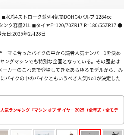
】
◼︎水冷4ストローク並列4気筒DOHC4バルブ 1284cc
 タンク容量21L ◼︎タイヤF=120/70ZR17 R=180/55ZR17 ●
売日:2025年2月28日
年のテーマに合ったバイクの中から読者人気ナンバー1を決め
、ヤングマシンでも特別な企画となっている。その歴史は
メーカーのこれまで登場してきたあらゆるモデルから、み
まさにバイクの中のバイクともいうべき人気No1が決定した
気ランキング『マシン オブ ザ イヤー2025（全年式・全モデ