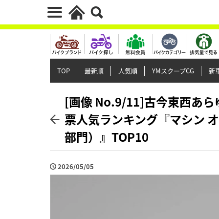
TOP
最新順
人気順
YMスクープCG
新車
[画像 No.9/11]古今東西
票人気ランキング『マシン オ
部門）』TOP10
2026/05/05