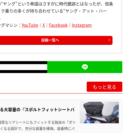
の“ヤング”という単語はさすがに時代錯誤とはなったが、信条
イク乗りの多くが持ち合わせている“ヤング・アット・ハー
。
ングマシン：
YouTube
｜
X
｜
Facebook
｜
Instagram
投稿一覧へ
もっと見る
る大容量の『スポルトフィットシートバ
細見なリアシートにもフィットする独自の「ボト
広くなる設計で、充分な容量を確保。装着時にバ