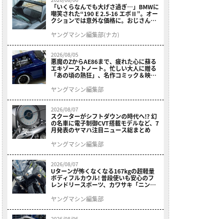
「いくらなんでも大げさ過ぎ…」BMWに
嘲笑された“190 E 2.5-16 エボⅡ”。オー
クションでは意外な価格に。おじさん達
が少年だった頃の憧れのクルマを深堀り
ヤングマシン編集部(ナカ)
2026/08/05
悪魔のZからAE86まで、疲れた心に蘇る
エキゾーストノート。忙しい大人に贈る
「あの頃の熱狂」、名作コミック＆映画
の愛機たちが東京駅地下に期間限定で集
結！
ヤングマシン編集部
2026/08/07
スクーターがシフトダウンの時代へ!? 幻
の名車に電子制御CVT搭載モデルなど、7
月発表のヤマハ注目ニュース総まとめ
ヤングマシン編集部
2026/08/07
Uターンが怖くなくなる167kgの超軽量
ボディフルカウル! 普段使いも安心のフ
レンドリースポーツ、カワサキ「ニンジ
ャ400」2027モデルが価格据え置きで
9/5発売
ヤングマシン編集部
2026/08/06