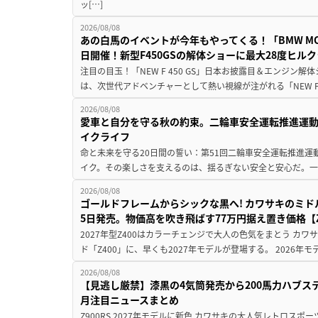
ッ[…]
2026/08/08
あの白馬のイベントが今年もやってくる！「BMW MOTORR
日開催！新型F450GSの解体ショーに最大28度ヒル
注目の目玉！「NEW F 450 GS」日本お披露目＆エンジン
は、次世代アドベンチャーとして熱い視線が注がれる「NEW F 45
2026/08/08
愛車と自分を守る秋の約束。二輪車安全運転推進運
イクライフ
命と未来を守る20日間の誓い：第51回二輪車安全運転推進運
イク。その楽しさを支えるのは、揺るぎない安全と安心だ。一般
2026/08/08
ゴールドフレームからシックな黒へ! カワサキのミド
5日発売。物価高を吹き飛ばす77万円据え置き価格【Z
2027年型Z400はカラーチェンジで大人の色気をまとう カ
ド「Z400」に、早くも2027年モデルが登場する。 2026年
2026/08/08
【見逃し厳禁】漆黒の4気筒発売から200馬力ハブス
月注目ニュースまとめ
Z900RS 2027年モデルに新色 カワサキの大人気レトロスポー