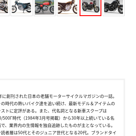
72年に創刊された日本の老舗モーターサイクルマガジンの一誌。
その時代の熱いバイク達を追い続け、最新モデル＆アイテムの
テストに定評がある。また、代名詞となる新車スクープは
00/500Γ時代（1984年3月号掲載）から30年以上続いている名
画で、業界内の生情報を独自追跡したものが主となっている。
ン読者層は50代とそのジュニア世代となる20代。ブランドタイ