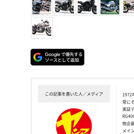
この記事を書いた人／メディア
19
常に
実証
RG4
物企
メイ