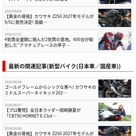
2026/08/06
【黄金の骨格】カワサキ Z250 2027年モデルが
9/5に発売決定! 高級…
2026/07/31
4気筒全盛期に挑んだ2気筒の意地。600台が殺
到した”アマチュアレースの甲子…
最新の関連記事(新型バイク(日本車／国産車))
2026/08/08
ゴールドフレームからシックな黒へ! カワサキの
ミドルスーパーネイキッド202…
2026/08/07
【プロ驚愕】全日本ライダー岡崎静夏が
「CB750 HORNET E-Clut…
2026/08/06
【黄金の骨格】カワサキ Z250 2027年モデルが