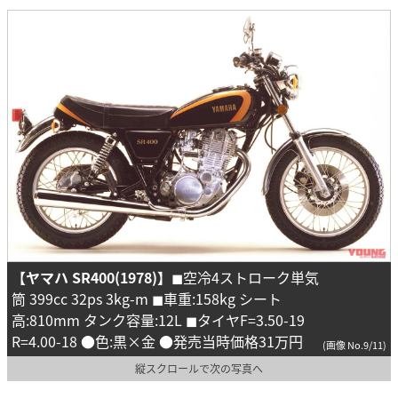
【ヤマハ SR400(1978)】
◼︎空冷4ストローク単気
筒 399cc 32ps 3kg-m ◼︎車重:158kg シート
高:810mm タンク容量:12L ◼︎タイヤF=3.50-19
R=4.00-18 ●色:黒×金 ●発売当時価格31万円
(画像 No.9/11)
縦スクロールで次の写真へ