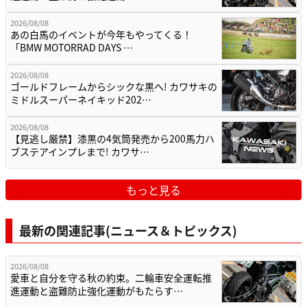
2026/08/08
あの白馬のイベントが今年もやってくる！
「BMW MOTORRAD DAYS …
2026/08/08
ゴールドフレームからシックな黒へ! カワサキの
ミドルスーパーネイキッド202…
2026/08/08
【見逃し厳禁】漆黒の4気筒発売から200馬力ハ
ブステアインプレまで! カワサ…
もっと見る
最新の関連記事(ニュース＆トピックス)
2026/08/08
愛車と自分を守る秋の約束。二輪車安全運転推
進運動と盗難防止強化運動がもたらす…