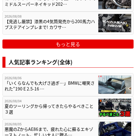
ミドルスーパーネイキッド202…
2026/08/08
【見逃し厳禁】漆黒の4気筒発売から200馬力ハ
ブステアインプレまで! カワサ…
もっと見る
人気記事ランキング(全体)
2026/08/06
「いくらなんでも大げさ過ぎ…」BMWに嘲笑さ
れた“190 E 2.5-16 …
2026/08/04
夏のツーリングから帰ってきたらやるべきこと
３選
2026/08/05
悪魔のZからAE86まで、疲れた心に蘇るエキゾ
ーストノート。忙しい大人に贈る…