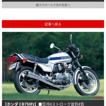
縦スクロールで次の写真へ
記事へ戻る
【ホンダ CB750Fz】
■空冷4ストローク並列4気