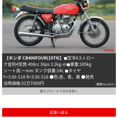
【ホンダ CB400FOUR(1974)】
◼︎空冷4ストロー
ク並列4気筒 408cc 36ps 3.2kg-m◼︎車重:185kg
シート高:ーmm タンク容量:14L ◼︎タイヤ
F=3.00-S18 R=3.50-S18 ●色:赤、青、黄 ●発売
当時価格:32万7000円
(画像 No.8/11)
縦スクロールで次の写真へ
記事へ戻る