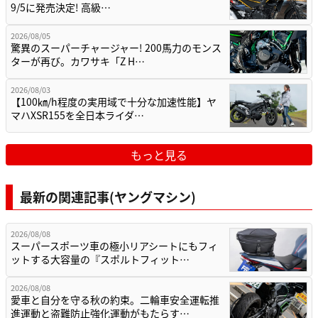
9/5に発売決定! 高級…
2026/08/05
驚異のスーパーチャージャー! 200馬力のモンス
ターが再び。カワサキ「Z H…
2026/08/03
【100㎞/h程度の実用域で十分な加速性能】ヤ
マハXSR155を全日本ライダ…
もっと見る
最新の関連記事(ヤングマシン)
2026/08/08
スーパースポーツ車の極小リアシートにもフィ
ットする大容量の『スポルトフィット…
2026/08/08
愛車と自分を守る秋の約束。二輪車安全運転推
進運動と盗難防止強化運動がもたらす…