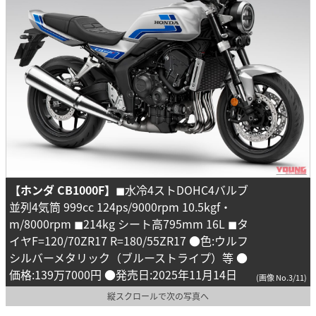
【ホンダ CB1000F】
◼︎水冷4ストDOHC4バルブ
並列4気筒 999cc 124ps/9000rpm 10.5kgf・
m/8000rpm ◼︎214kg シート高795mm 16L ◼︎タ
イヤF=120/70ZR17 R=180/55ZR17 ●色:ウルフ
シルバーメタリック（ブルーストライプ）等 ●
価格:139万7000円 ●発売日:2025年11月14日
(画像 No.3/11)
縦スクロールで次の写真へ