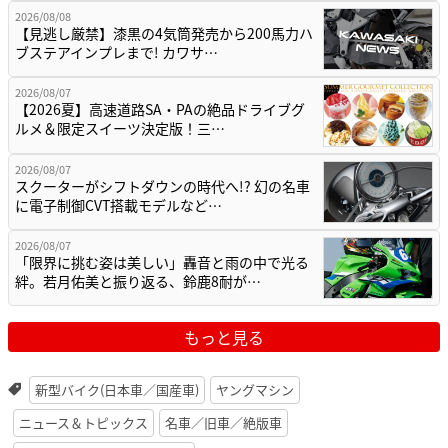
2026/08/08
【見逃し厳禁】漆黒の4気筒発売から200馬力ハ
ブステアインプレまで! カワサ…
2026/08/07
【2026夏】高速道路SA・PAの絶品ドライブグ
ルメ＆限定スイーツ決定版！三…
2026/08/07
スクーターがシフトダウンの時代へ!? 幻の名車
に電子制御CVT搭載モデルなど…
2026/08/07
「限界に挑む姿は美しい」轟音と雨の中で光る
絆。若月佑美と振り返る、鈴鹿8耐が…
もっと見る
新型バイク(日本車／国産車)
ヤングマシン
ニュース＆トピックス
名車／旧車／絶版車