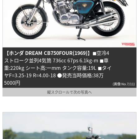
【ホンダ DREAM CB750FOUR(1969)】
◼︎空冷4
ストローク並列4気筒 736cc 67ps 6.1kg-m ◼︎車
重:220kg シート高:ーmm タンク容量:19L ◼︎タイ
ヤF=3.25-19 R=4.00-18 ●発売当時価格:38万
5000円
(画像 No.7/11)
縦スクロールで次の写真へ