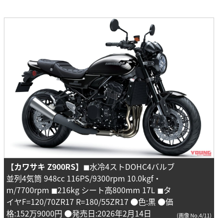
【カワサキ Z900RS】
◼︎水冷4ストDOHC4バルブ
並列4気筒 948cc 116PS/9300rpm 10.0kgf・
m/7700rpm ◼︎216kg シート高800mm 17L ◼︎タ
イヤF=120/70ZR17 R=180/55ZR17 ●色:黒 ●価
格:152万9000円 ●発売日:2026年2月14日
(画像 No.4/11)