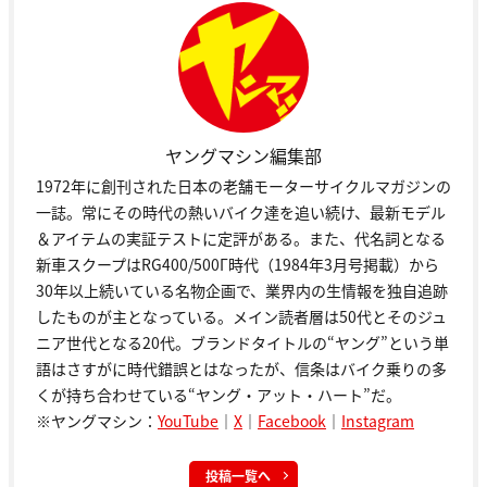
ヤングマシン編集部
1972年に創刊された日本の老舗モーターサイクルマガジンの
一誌。常にその時代の熱いバイク達を追い続け、最新モデル
＆アイテムの実証テストに定評がある。また、代名詞となる
新車スクープはRG400/500Γ時代（1984年3月号掲載）から
30年以上続いている名物企画で、業界内の生情報を独自追跡
したものが主となっている。メイン読者層は50代とそのジュ
ニア世代となる20代。ブランドタイトルの“ヤング”という単
語はさすがに時代錯誤とはなったが、信条はバイク乗りの多
くが持ち合わせている“ヤング・アット・ハート”だ。
※ヤングマシン：
YouTube
｜
X
｜
Facebook
｜
Instagram
投稿一覧へ