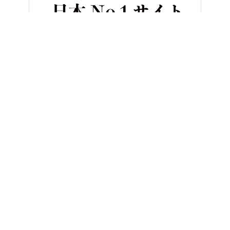
HOME
ニュース＆トピックス
古今東西あらゆる国産バイクの頂点が決
ヤングマシンとは？
ご利用案内
執筆／編集メンバー
プライバシーポリシー
運営会社
お問い合せ
Copyright ©
NAIGAI PUBLISHING CO.,LTD.
All rights reserved.