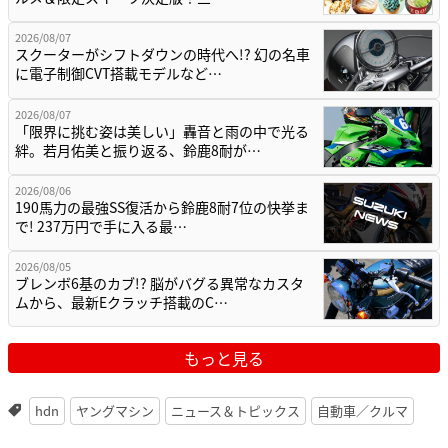
2026/08/07
スクーターがシフトダウンの時代へ!? 幻の名車
に電子制御CVT搭載モデルなど…
2026/08/07
「限界に挑む姿は美しい」轟音と雨の中で光る
絆。若月佑美と振り返る、鈴鹿8耐が…
2026/08/06
190馬力の最強SS復活から鈴鹿8耐7位の快挙ま
で! 237万円で手に入る最…
2026/08/05
ブレンボ6基のカブ!? 脳がバグる異常なカスタ
ムから、最新Eクラッチ搭載のC…
もっと見る
hdn
ヤングマシン
ニュース＆トピックス
自動車／クルマ