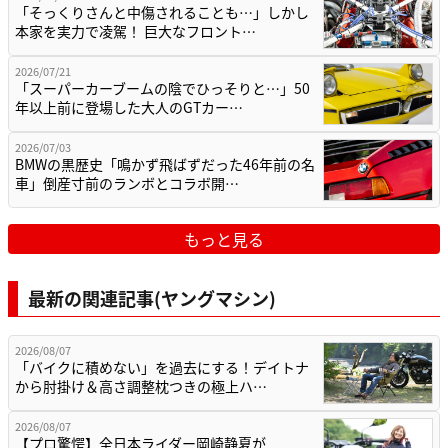
「そっくりさんと中傷されることも…」しかし
本家を実力で凌駕！ 巨大なフロント…
2026/07/21
「スーパーカーブームの陰でひっそりと…」50
年以上前に登場した大人のGTカー…
2026/07/03
BMWの黒歴史「鳴かず飛ばずだった46年前の名
車」倒産寸前のランボとコラボ開…
もっと見る
最新の関連記事(ヤングマシン)
2026/08/07
「バイクに積めない」を過去にする！デイトナ
から肘掛け＆高さ調整枕つきの極上ハ…
2026/08/07
【プロ驚愕】全日本ライダー岡崎静夏が