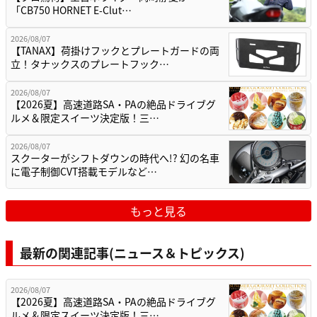
「CB750 HORNET E-Clut…
2026/08/07
【TANAX】荷掛けフックとプレートガードの両
立！タナックスのプレートフック…
2026/08/07
【2026夏】高速道路SA・PAの絶品ドライブグ
ルメ＆限定スイーツ決定版！三…
2026/08/07
スクーターがシフトダウンの時代へ!? 幻の名車
に電子制御CVT搭載モデルなど…
もっと見る
最新の関連記事(ニュース＆トピックス)
2026/08/07
【2026夏】高速道路SA・PAの絶品ドライブグ
ルメ＆限定スイーツ決定版！三…