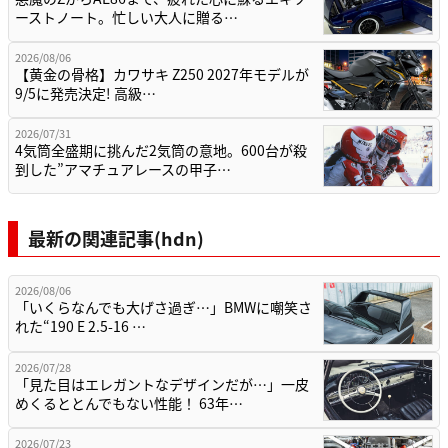
ーストノート。忙しい大人に贈る…
2026/08/06
【黄金の骨格】カワサキ Z250 2027年モデルが
9/5に発売決定! 高級…
2026/07/31
4気筒全盛期に挑んだ2気筒の意地。600台が殺
到した”アマチュアレースの甲子…
最新の関連記事(hdn)
2026/08/06
「いくらなんでも大げさ過ぎ…」BMWに嘲笑さ
れた“190 E 2.5-16 …
2026/07/28
「見た目はエレガントなデザインだが…」一皮
めくるととんでもない性能！ 63年…
2026/07/23