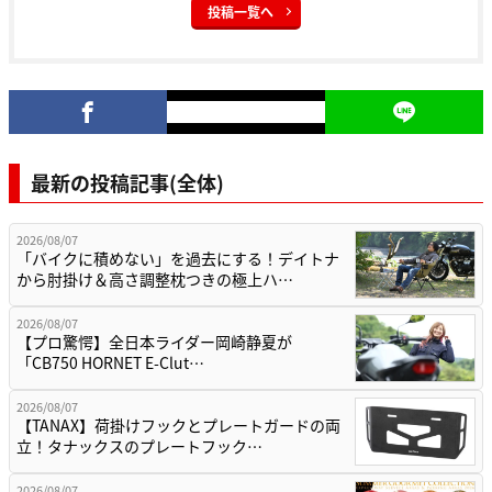
投稿一覧へ
最新の投稿記事(全体)
2026/08/07
「バイクに積めない」を過去にする！デイトナ
から肘掛け＆高さ調整枕つきの極上ハ…
2026/08/07
【プロ驚愕】全日本ライダー岡崎静夏が
「CB750 HORNET E-Clut…
2026/08/07
【TANAX】荷掛けフックとプレートガードの両
立！タナックスのプレートフック…
2026/08/07