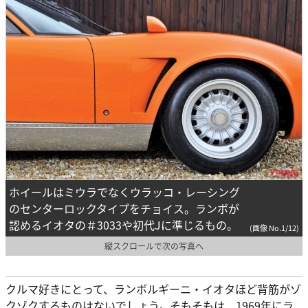
ホイールはミウラでなくウラッコ・レーシング
のセンターロックタイプをチョイス。ランボが
認めるイオタの＃3033や初代Jに準じるもの。
(画像 No.1/12)
縦スクロールで次の写真へ
クルマ好きにとって、ランボルギーニ・イオタほど背筋がゾ
クゾクするものはないでしょう。そもそもは、1969年にラ