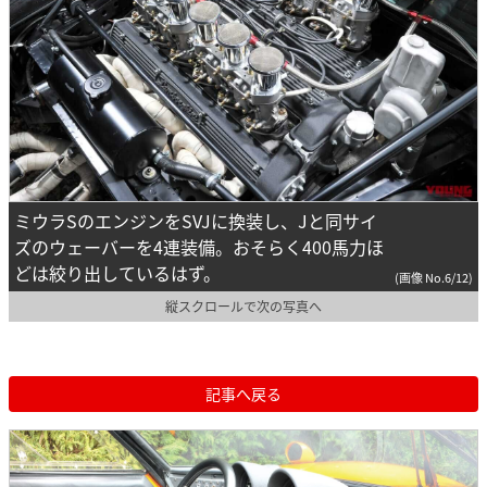
ミウラSのエンジンをSVJに換装し、Jと同サイ
ズのウェーバーを4連装備。おそらく400馬力ほ
どは絞り出しているはず。
(画像 No.6/12)
縦スクロールで次の写真へ
記事へ戻る