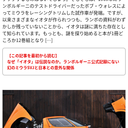
ンボルギーニのテストドライバーだったボブ・ウォレスによ
ってミウラをレーシングトリムした試作車が発端。ですが、
以来さまざまなイオタが作られつつも、ランボの資料がわず
かしか残っていないことから、イオタは謎に満ちた存在とし
て知られています。もっとも、謎を探り始めると本が1冊ど
ころか12巻組となり […]
【この記事を最初から読む】
なぜ「イオタ」は伝説なのか。ランボルギーニ公式記録にない
幻のミウラSVJと日本との意外な関係