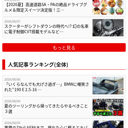
【2026夏】高速道路SA・PAの絶品ドライブグ
ルメ＆限定スイーツ決定版！三…
2026/08/07
スクーターがシフトダウンの時代へ!? 幻の名車
に電子制御CVT搭載モデルなど…
もっと見る
人気記事ランキング(全体)
2026/08/06
「いくらなんでも大げさ過ぎ…」BMWに嘲笑さ
れた“190 E 2.5-16 …
2026/08/04
夏のツーリングから帰ってきたらやるべきこと
３選
2026/08/05
悪魔のZからAE86まで、疲れた心に蘇るエキゾ