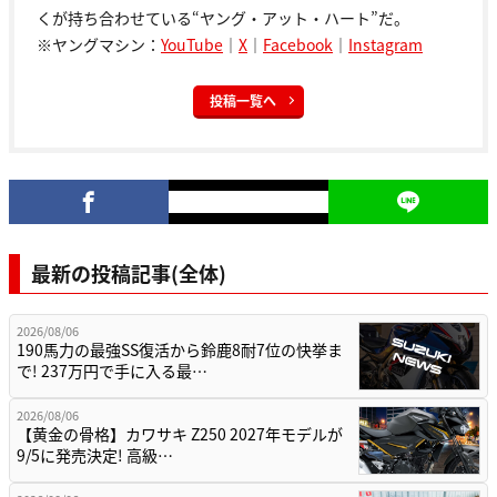
くが持ち合わせている“ヤング・アット・ハート”だ。
※ヤングマシン：
YouTube
｜
X
｜
Facebook
｜
Instagram
投稿一覧へ
最新の投稿記事(全体)
2026/08/06
190馬力の最強SS復活から鈴鹿8耐7位の快挙ま
で! 237万円で手に入る最…
2026/08/06
【黄金の骨格】カワサキ Z250 2027年モデルが
9/5に発売決定! 高級…