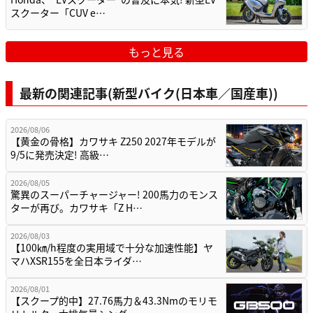
スクーター「CUV e…
もっと見る
最新の関連記事(新型バイク(日本車／国産車))
2026/08/06
【黄金の骨格】カワサキ Z250 2027年モデルが
9/5に発売決定! 高級…
2026/08/05
驚異のスーパーチャージャー! 200馬力のモンス
ターが再び。カワサキ「Z H…
2026/08/03
【100㎞/h程度の実用域で十分な加速性能】ヤ
マハXSR155を全日本ライダ…
2026/08/01
【スクープ的中】27.76馬力＆43.3Nmのモリモ