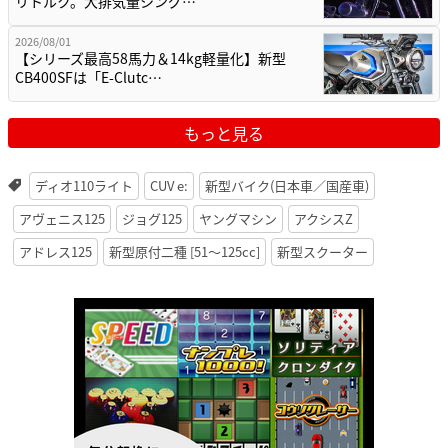
リトルク。大排気量シング…
2026/08/01
【シリーズ最高58馬力＆14kg軽量化】新型
CB400SFは「E-Clutc…
もっと見る
ディオ110ライト
CUV e:
新型バイク(日本車／国産車)
アヴェニス125
ジョグ125
ヤングマシン
アクシスZ
アドレス125
新型原付二種 [51〜125cc]
新型スクーター