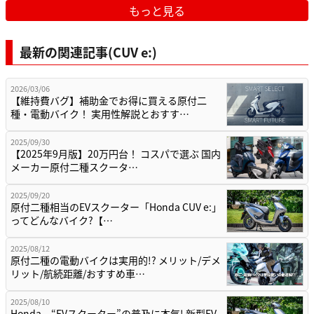
もっと見る
最新の関連記事(CUV e:)
2026/03/06
【維持費バグ】補助金でお得に買える原付二
種・電動バイク！ 実用性解説とおすす…
2025/09/30
【2025年9月版】20万円台！ コスパで選ぶ 国内
メーカー原付二種スクータ…
2025/09/20
原付二種相当のEVスクーター「Honda CUV e:」
ってどんなバイク?【…
2025/08/12
原付二種の電動バイクは実用的!? メリット/デメ
リット/航続距離/おすすめ車…
2025/08/10
Honda、“EVスクーター”の普及に本気! 新型EV