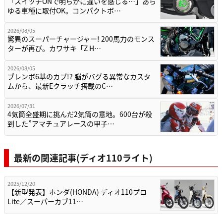
「スイッチONで明らかに違いを感じる…」あら
ゆる車種に取付OK。コンパクトボ…
2026/08/05
驚異のスーパーチャージャー! 200馬力のモンス
ターが再び。カワサキ「Z H…
2026/08/05
ブレンボ6基のカブ!? 脳がバグる異常なカスタ
ムから、最新Eクラッチ搭載のC…
2026/07/31
4気筒全盛期に挑んだ2気筒の意地。600台が殺
到した”アマチュアレースの甲子…
最新の関連記事(ディオ110ライト)
2025/12/20
【新型発表】ホンダ(HONDA) ディオ110プロ
Lite／スーパーカブ11…