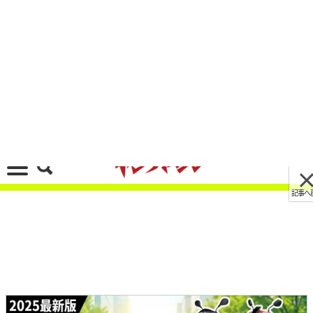
記事へ戻る
[画像 No.1/7]ホンダ/ヤマハ/スズキが20万円台!
コスパで選ぶ原付二種スクーター5+1選【2025年
11月版】
2025/11/28