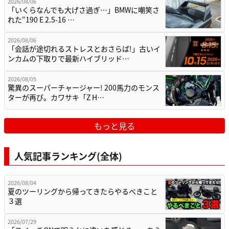
2026/08/06
「いくらなんでも大げさ過ぎ…」BMWに嘲笑さ
れた“190 E 2.5-16 …
2026/08/06
「会話が途切れるストレスとおさらば!」古いイ
ンカムの下取りで最新ハイブリッド…
2026/08/05
驚異のスーパーチャージャー! 200馬力のモンス
ターが再び。カワサキ「Z H…
もっと見る
人気記事ランキング(全体)
2026/08/04
夏のツーリングから帰ってきたらやるべきこと
３選
2026/07/29