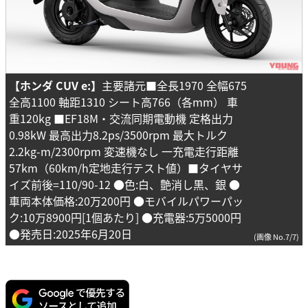
【ホンダ CUV e:】
主要諸元■全長1970 全幅675
全高1100 軸距1310 シート高766（各mm） 車
重120kg ■EF18M・交流同期電動機 定格出力
0.98kW 最高出力8.2ps/3500rpm 最大トルク
2.2kg-m/2300rpm 変速機なし 一充電走行距離
57km（60km/h定地走行テスト値）■タイヤサ
イズ前後=110/90-12 ●色:白、艶消し黒、銀 ●
車両本体価格:20万200円 ●モバイルパワーパッ
ク:10万8900円[1個あたり] ●充電器:5万5000円
●発売日:2025年6月20日
(画像 No.7/7)