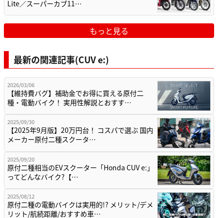
Lite／スーパーカブ11…
もっと見る
最新の関連記事(CUV e:)
2026/03/06
【維持費バグ】補助金でお得に買える原付二
種・電動バイク！ 実用性解説とおすす…
2025/09/30
【2025年9月版】20万円台！ コスパで選ぶ 国内
メーカー原付二種スクータ…
2025/09/20
原付二種相当のEVスクーター「Honda CUV e:」
ってどんなバイク?【…
2025/08/12
原付二種の電動バイクは実用的!? メリット/デメ
リット/航続距離/おすすめ車…