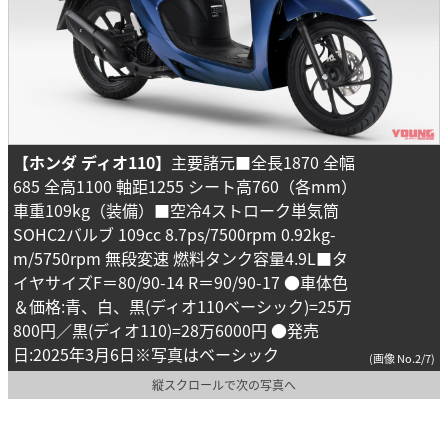
【ホンダ ディオ110】
主要諸元■全長1870 全幅
685 全高1100 軸距1255 シート高760（各mm）
車重109kg（装備）■空冷4ストローク単気筒
SOHC2バルブ 109cc 8.7ps/7500rpm 0.92kg-
m/5750rpm 無段変速 燃料タンク容量4.9L■タ
イヤサイズF＝80/90-14 R＝90/90-17 ●車体色
＆価格:青、白、黒(ディオ110ベーシック)=25万
800円／黒(ディオ110)=28万6000円 ●発売
日:2025年3月6日※写真はベーシック
(画像 No.2/7)
縦スクロールで次の写真へ