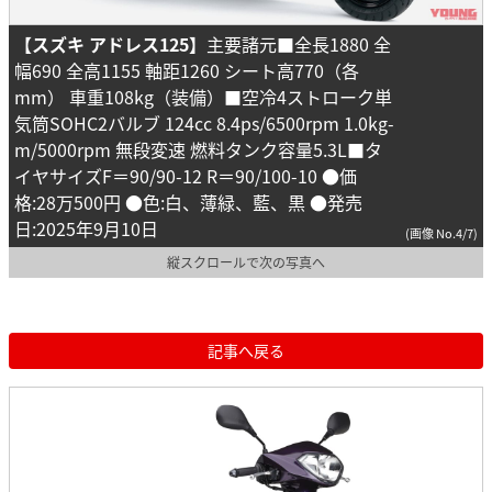
【スズキ アドレス125】
主要諸元■全長1880 全
幅690 全高1155 軸距1260 シート高770（各
mm） 車重108kg（装備）■空冷4ストローク単
気筒SOHC2バルブ 124cc 8.4ps/6500rpm 1.0kg-
m/5000rpm 無段変速 燃料タンク容量5.3L■タ
イヤサイズF＝90/90-12 R＝90/100-10 ●価
格:28万500円 ●色:白、薄緑、藍、黒 ●発売
日:2025年9月10日
(画像 No.4/7)
縦スクロールで次の写真へ
記事へ戻る