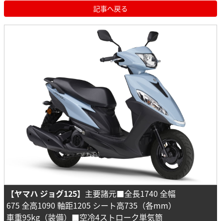
記事へ戻る
【ヤマハ ジョグ125】
主要諸元■全長1740 全幅
675 全高1090 軸距1205 シート高735（各mm）
車重95kg（装備）■空冷4ストローク単気筒