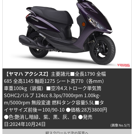
【ヤマハ アクシスZ】
主要諸元■全長1790 全幅
685 全高1145 軸距1275 シート高770（各mm）
車重100kg（装備）■空冷4ストローク単気筒
SOHC2バルブ 124cc 8.3ps/7000rpm 1.00kg-
m/5000rpm 無段変速 燃料タンク容量5.5L■タ
イヤサイズ前後＝100/90-10 ●価格:28万3800円
●色:艶消し暗緑、紫、黒、灰、白 ●発売
日:2024年10月24日
(画像 No.5/7)
縦スクロールで次の写真へ