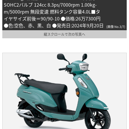
SOHC2バルブ 124cc 8.3ps/7000rpm 1.00kg-
m/5000rpm 無段変速 燃料タンク容量4.0L■タ
イヤサイズ前後＝90/90-10 ●価格:26万7300円
●色:空色、赤、黒、白 ●発売日:2024年9月20日
(画像 No.3/7)
縦スクロールで次の写真へ