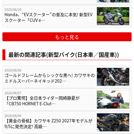
2025/08/10
Honda、“EVスクーター”の普及に本気! 新型EV
スクーター「CUV e…
もっと見る
最新の関連記事(新型バイク(日本車／国産車))
2026/08/08
ゴールドフレームからシックな黒へ! カワサキの
ミドルスーパーネイキッド202…
2026/08/07
【プロ驚愕】全日本ライダー岡崎静夏が
「CB750 HORNET E-Clut…
2026/08/06
【黄金の骨格】カワサキ Z250 2027年モデルが
9/5に発売決定! 高級…