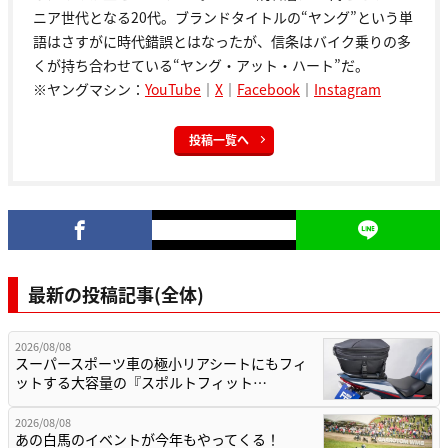
ニア世代となる20代。ブランドタイトルの“ヤング”という単
語はさすがに時代錯誤とはなったが、信条はバイク乗りの多
くが持ち合わせている“ヤング・アット・ハート”だ。
※ヤングマシン：
YouTube
｜
X
｜
Facebook
｜
Instagram
投稿一覧へ
最新の投稿記事(全体)
2026/08/08
スーパースポーツ車の極小リアシートにもフィ
ットする大容量の『スポルトフィット…
2026/08/08
あの白馬のイベントが今年もやってくる！