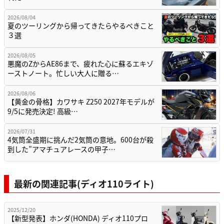
2026/08/04
夏のツーリングから帰ってきたらやるべきこと
３選
2026/08/05
悪魔のZからAE86まで、疲れた心に蘇るエキゾ
ーストノート。忙しい大人に贈る…
2026/08/06
【黄金の骨格】カワサキ Z250 2027年モデルが
9/5に発売決定! 高級…
2026/07/31
4気筒全盛期に挑んだ2気筒の意地。600台が殺
到した”アマチュアレースの甲子…
最新の関連記事(ディオ110ライト)
2025/12/20
【新型発表】ホンダ(HONDA) ディオ110プロ