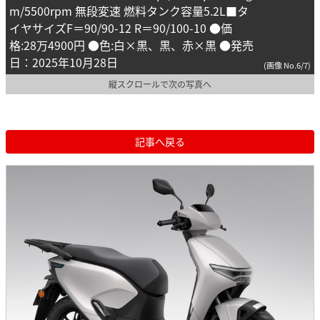
m/5500rpm 無段変速 燃料タンク容量5.2L■タ
イヤサイズF＝90/90-12 R＝90/100-10 ●価
格:28万4900円 ●色:白×黒、黒、赤×黒 ●発売
日：2025年10月28日
(画像 No.6/7)
縦スクロールで次の写真へ
記事へ戻る