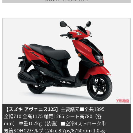
【スズキ アヴェニス125】
主要諸元■全長1895
全幅710 全高1175 軸距1265 シート高780（各
mm） 車重107kg（装備）■空冷4ストローク単
気筒SOHC2バルブ 124cc 8.7ps/6750rpm 1.0kg-