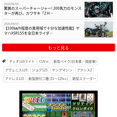
2026/08/05
驚異のスーパーチャージャー! 200馬力のモンス
ターが再び。カワサキ「Z H…
2026/08/03
【100㎞/h程度の実用域で十分な加速性能】ヤ
マハXSR155を全日本ライダ…
もっと見る
ディオ110ライト
CUV e:
新型バイク(日本車／国産車)
アヴェニス125
ジョグ125
ヤングマシン
アクシスZ
アドレス125
新型原付二種 [51〜125cc]
新型スクーター