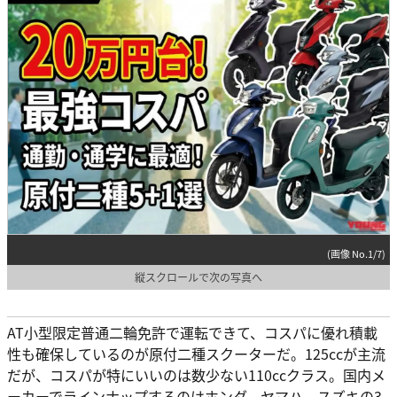
(画像 No.1/7)
縦スクロールで次の写真へ
AT小型限定普通二輪免許で運転できて、コスパに優れ積載
性も確保しているのが原付二種スクーターだ。125ccが主流
だが、コスパが特にいいのは数少ない110ccクラス。国内メ
ーカーでラインナップするのはホンダ、ヤマハ、スズキの3