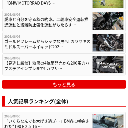
「BMW MOTORRAD DAYS …
2026/08/08
愛車と自分を守る秋の約束。二輪車安全運転推
進運動と盗難防止強化運動がもたらす…
2026/08/08
ゴールドフレームからシックな黒へ! カワサキの
ミドルスーパーネイキッド202…
2026/08/08
【見逃し厳禁】漆黒の4気筒発売から200馬力ハ
ブステアインプレまで! カワサ…
もっと見る
人気記事ランキング(全体)
2026/08/06
「いくらなんでも大げさ過ぎ…」BMWに嘲笑さ
れた“190 E 2.5-16 …