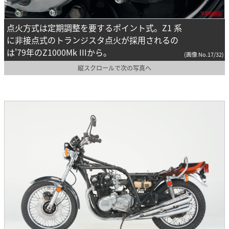
点火方式は定期調整を要するポイント式。Z1 系
に非接点式のトランジスタ点火が採用されるの
は'79年のZ1000Mk IIIから。
(画像 No.17/32)
縦スクロールで次の写真へ