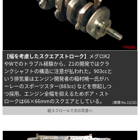
【幅を考慮したスクエアストローク】
メグロK2
やWでのトラブル経験から、Z1の開発ではクラ
ンクシャフトの構造に注意が払われた。903ccと
いう排気量はエンジン開発者の稲村暁一氏がハ
ーレーのスポーツスター(883cc) などを想起しつ
つ採用、エンジン全幅を抑えるためボア・スト
ロークは66×66mmのスクエアとしている。
(画像 No.13/32)
縦スクロールで次の写真へ