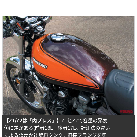
【Z1/Z2は「内プレス」】
Z1とZ2で容量の発表
値に差がある(前者18L、後者17L。計測法の違い
による誤差か?) 燃料タンク。溶接フランジを奥