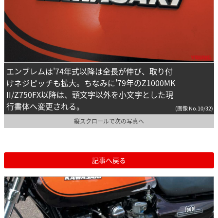
エンブレムは'74年式以降は全長が伸び、取り付
けネジピッチも拡大。ちなみに'79年のZ1000MK
II/Z750FX以降は、頭文字以外を小文字とした現
行書体へ変更される。
(画像 No.10/32)
縦スクロールで次の写真へ
記事へ戻る