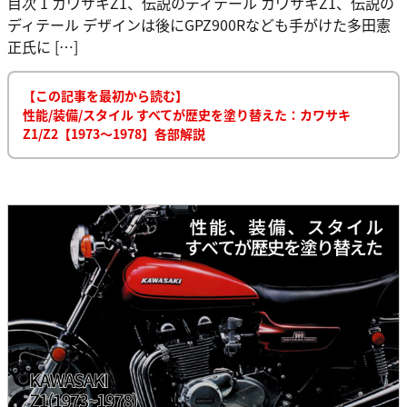
目次 1 カワサキZ1、伝説のディテール カワサキZ1、伝説の
ディテール デザインは後にGPZ900Rなども手がけた多田憲
正氏に […]
【この記事を最初から読む】
性能/装備/スタイル すべてが歴史を塗り替えた：カワサキ
Z1/Z2【1973～1978】各部解説