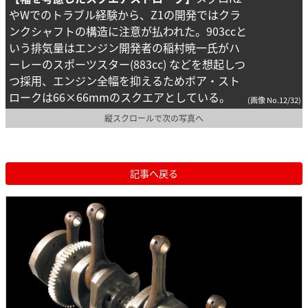
やWでのトラブル経験から、Z1の開発ではクラ
ンクシャフトの構造に注意が払われた。903ccと
いう排気量はエンジン開発者の稲村暁一氏がハ
ーレーのスポーツスター(883cc) などを想起しつ
つ採用、エンジン全幅を抑えるためボア・スト
ロークは66×66mmのスクエアとしている。
(画像 No.12/32)
縦スクロールで次の写真へ
記事へ戻る