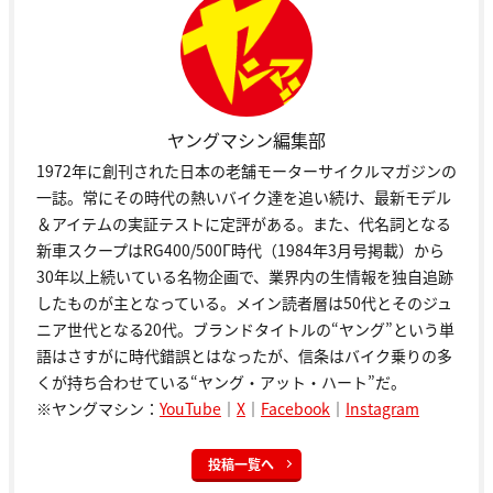
ヤングマシン編集部
1972年に創刊された日本の老舗モーターサイクルマガジンの
一誌。常にその時代の熱いバイク達を追い続け、最新モデル
＆アイテムの実証テストに定評がある。また、代名詞となる
新車スクープはRG400/500Γ時代（1984年3月号掲載）から
30年以上続いている名物企画で、業界内の生情報を独自追跡
したものが主となっている。メイン読者層は50代とそのジュ
ニア世代となる20代。ブランドタイトルの“ヤング”という単
語はさすがに時代錯誤とはなったが、信条はバイク乗りの多
くが持ち合わせている“ヤング・アット・ハート”だ。
※ヤングマシン：
YouTube
｜
X
｜
Facebook
｜
Instagram
投稿一覧へ