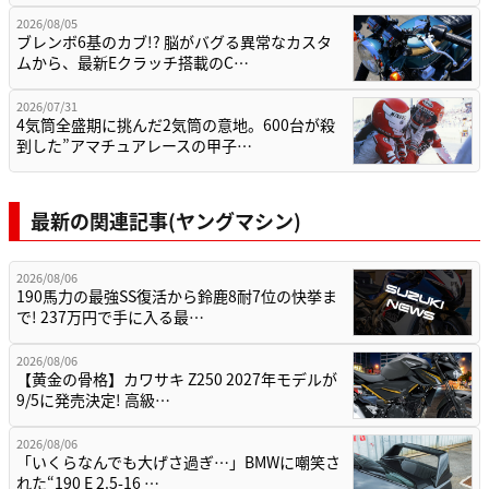
2026/08/05
ブレンボ6基のカブ!? 脳がバグる異常なカスタ
ムから、最新Eクラッチ搭載のC…
2026/07/31
4気筒全盛期に挑んだ2気筒の意地。600台が殺
到した”アマチュアレースの甲子…
最新の関連記事(ヤングマシン)
2026/08/06
190馬力の最強SS復活から鈴鹿8耐7位の快挙ま
で! 237万円で手に入る最…
2026/08/06
【黄金の骨格】カワサキ Z250 2027年モデルが
9/5に発売決定! 高級…
2026/08/06
「いくらなんでも大げさ過ぎ…」BMWに嘲笑さ
れた“190 E 2.5-16 …