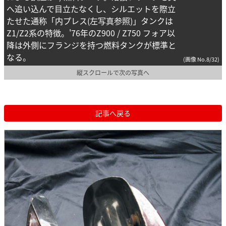
へ追い込んで目立たなくし、シルエットを際立
たせた通称「内プレス(左写真参照)」タンクは
Z1/Z2系の特徴。'76年のZ900 / Z750 フォア以
降は外側にフランジを持つ燃料タンクが標準と
なる。
(画像 No.8/32)
縦スクロールで次の写真へ
記事へ戻る