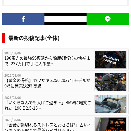
最新の投稿記事(全体)
2026/08/06
190馬力の最強SS復活から鈴鹿8耐7位の快挙ま
で! 237万円で手に入る最…
2026/08/06
【黄金の骨格】カワサキ Z250 2027年モデルが
9/5に発売決定! 高級…
2026/08/06
「いくらなんでも大げさ過ぎ…」BMWに嘲笑さ
れた“190 E 2.5-16 …
2026/08/06
「会話が途切れるストレスとおさらば!」古いイ
ンカムの下取りで最新ハイブリッド…