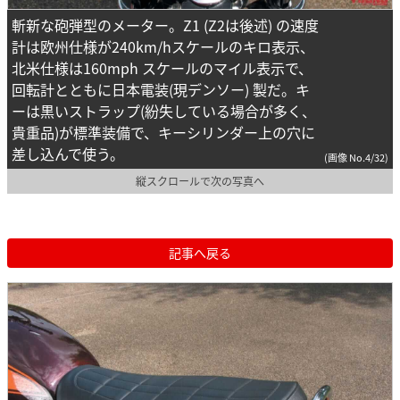
斬新な砲弾型のメーター。Z1 (Z2は後述) の速度
計は欧州仕様が240km/hスケールのキロ表示、
北米仕様は160mph スケールのマイル表示で、
回転計とともに日本電装(現デンソー) 製だ。キ
ーは黒いストラップ(紛失している場合が多く、
貴重品)が標準装備で、キーシリンダー上の穴に
差し込んで使う。
(画像 No.4/32)
縦スクロールで次の写真へ
記事へ戻る