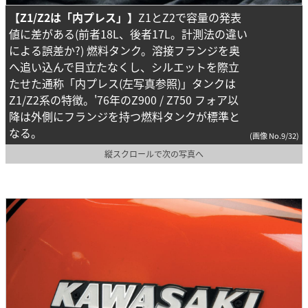
【Z1/Z2は「内プレス」】
Z1とZ2で容量の発表
値に差がある(前者18L、後者17L。計測法の違い
による誤差か?) 燃料タンク。溶接フランジを奥
へ追い込んで目立たなくし、シルエットを際立
たせた通称「内プレス(左写真参照)」タンクは
Z1/Z2系の特徴。'76年のZ900 / Z750 フォア以
降は外側にフランジを持つ燃料タンクが標準と
なる。
(画像 No.9/32)
縦スクロールで次の写真へ