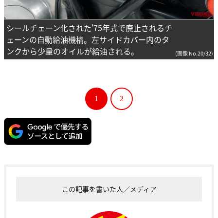
シールチェーン化された'75年式で廃止されるチ
ェーンの自動給油機構。左サイドカバー内のタ
ンクから少量のオイルが給油される。
(画像 No.20/32)
1
2
この記事を書いた人／メディア