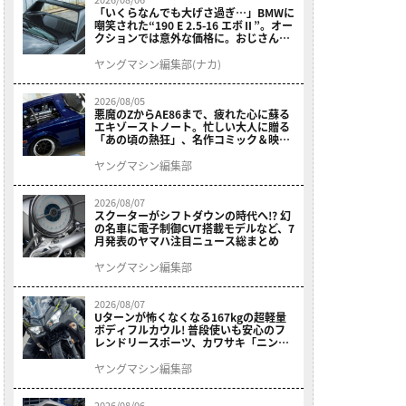
「いくらなんでも大げさ過ぎ…」BMWに
嘲笑された“190 E 2.5-16 エボⅡ”。オー
クションでは意外な価格に。おじさん達
が少年だった頃の憧れのクルマを深堀り
ヤングマシン編集部(ナカ)
2026/08/05
悪魔のZからAE86まで、疲れた心に蘇る
エキゾーストノート。忙しい大人に贈る
「あの頃の熱狂」、名作コミック＆映画
の愛機たちが東京駅地下に期間限定で集
結！
ヤングマシン編集部
2026/08/07
スクーターがシフトダウンの時代へ!? 幻
の名車に電子制御CVT搭載モデルなど、7
月発表のヤマハ注目ニュース総まとめ
ヤングマシン編集部
2026/08/07
Uターンが怖くなくなる167kgの超軽量
ボディフルカウル! 普段使いも安心のフ
レンドリースポーツ、カワサキ「ニンジ
ャ400」2027モデルが価格据え置きで
9/5発売
ヤングマシン編集部
2026/08/06