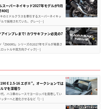
ルスーパーネイキッド2027年モデルが9月
400】
ワサキのミドルクラスを牽引するスーパーネイキッ
モデルで採用されていた、グレー[…]
テアインプレまで! カワサキファン必見の7
ツ「Z900RS」シリーズの2027年モデルが発表さ
ロットルや双方向クイック[…]
 E 2.5-16 エボⅡ”。オークションでは
クルマを深堀り
80年代、ハコ車のレースでヨーロッパを席巻してい
5リッターへと進化させるなど「[…]