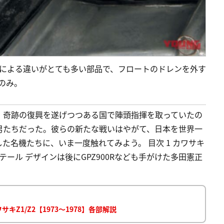
式による違いがとても多い部品で、フロートのドレンを外す
のみ。
。奇跡の復興を遂げつつある国で陣頭指揮を取っていたの
男たちだった。彼らの新たな戦いはやがて、日本を世界一
た名機たちに、いま一度触れてみよう。 目次 1 カワサキ
テール デザインは後にGPZ900Rなども手がけた多田憲正
Z1/Z2【1973～1978】各部解説