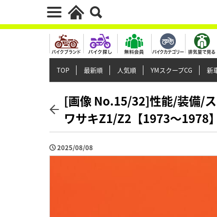
TOP
最新順
人気順
YMスクープCG
新車
[画像 No.15/32]性能/
ワサキZ1/Z2【1973～197
2025/08/08