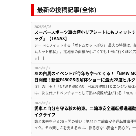
最新の投稿記事(全体)
2026/08/08
スーパースポーツ車の極小リアシートにもフィットす
ッグ』【TANAX】
シートにフィットする「ボトムカット形状」 最大の特徴は、
ムカット形状」。接地部の面積が小さくても上部に行くほど
ッ[…]
2026/08/08
あの白馬のイベントが今年もやってくる！「BMW MOTORR
日開催！新型F450GSの解体ショーに最大28度ヒル
注目の目玉！「NEW F 450 GS」日本お披露目＆エンジン
は、次世代アドベンチャーとして熱い視線が注がれる「NEW F 45
2026/08/08
愛車と自分を守る秋の約束。二輪車安全運転推進運
イクライフ
命と未来を守る20日間の誓い：第51回二輪車安全運転推進運
イク。その楽しさを支えるのは、揺るぎない安全と安心だ。一般