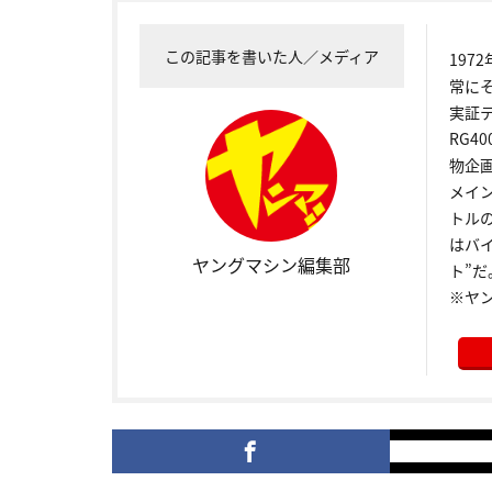
この記事を書いた人／メディア
19
常に
実証
RG4
物企
メイ
トル
はバ
ヤングマシン編集部
ト”だ
※ヤ