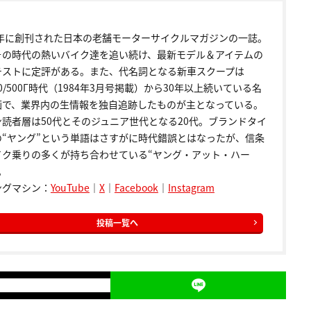
72年に創刊された日本の老舗モーターサイクルマガジンの一誌。
その時代の熱いバイク達を追い続け、最新モデル＆アイテムの
テストに定評がある。また、代名詞となる新車スクープは
00/500Γ時代（1984年3月号掲載）から30年以上続いている名
画で、業界内の生情報を独自追跡したものが主となっている。
ン読者層は50代とそのジュニア世代となる20代。ブランドタイ
の“ヤング”という単語はさすがに時代錯誤とはなったが、信条
イク乗りの多くが持ち合わせている“ヤング・アット・ハー
。
ングマシン：
YouTube
｜
X
｜
Facebook
｜
Instagram
投稿一覧へ