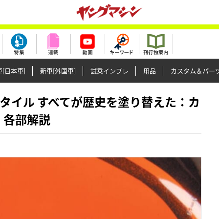
[日本車]
新車[外国車]
試乗インプレ
用品
カスタム＆パー
装備/スタイル すべてが歴史を塗り替えた：カ
8】各部解説