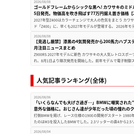
2026/08/08
ゴールドフレームからシックな黒へ! カワサキのミド
5日発売。物価高を吹き飛ばす77万円据え置き価格【Z
2027年型Z400はカラーチェンジで大人の色気をまとう カ
ド「Z400」に、早くも2027年モデルが登場する。 2026年
2026/08/08
【見逃し厳禁】漆黒の4気筒発売から200馬力ハブス
月注目ニュースまとめ
Z900RS 2027年モデルに新色 カワサキの大人気レトロスポー
れ、8月1日より順次発売を開始した。前年モデルで電子制御ス
人気記事ランキング(全体)
2026/08/06
「いくらなんでも大げさ過ぎ…」BMWに嘲笑された“190
意外な価格に。おじさん達が少年だった頃の憧れの
打倒BMWを掲げ、レース仕様の190Eの開発がスタート 19
たのはM3を投入したBMWでした。2.3リッターの直4から2.
2026/08/04