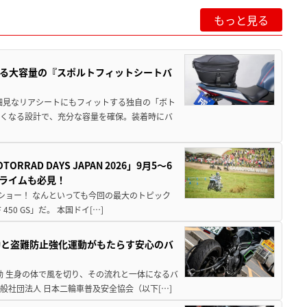
もっと見る
る大容量の『スポルトフィットシートバ
細見なリアシートにもフィットする独自の「ボト
広くなる設計で、充分な容量を確保。装着時にバ
AD DAYS JAPAN 2026」9月5〜6
クライムも必見！
解体ショー！ なんといっても今回の最大のトピック
0 GS」だ。 本国ドイ[…]
動と盗難防止強化運動がもたらす安心のバ
動 生身の体で風を切り、その流れと一体になるバ
社団法人 日本二輪車普及安全協会（以下[…]