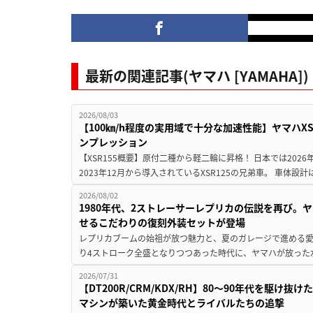
最新の関連記事(ヤマハ [YAMAHA])
2026/08/03
【100㎞/h程度の実用域で十分な加速性能】ヤマハX
ンプレッション
【XSR155概要】原付二種から軽二輪に昇格！ 日本では2026
2023年12月から導入されているXSR125の兄弟車。 車体設計は1
2026/08/02
1980年代、2ストレーサーレプリカの伝説を再び。ヤ
せるこだわりの復刻外装セットが登場
レプリカブームの始祖が放つ魅力と、夏のガレージで進める愛車
り4ストローク全盛となりつつあった時代に、ヤマハが放った水冷
2026/07/31
【DT200R/CRM/KDX/RH】80〜90年代を駆
マシンが築いた黄金時代とライバルたちの追撃