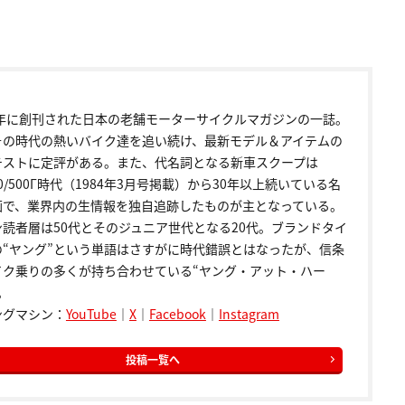
72年に創刊された日本の老舗モーターサイクルマガジンの一誌。
その時代の熱いバイク達を追い続け、最新モデル＆アイテムの
テストに定評がある。また、代名詞となる新車スクープは
00/500Γ時代（1984年3月号掲載）から30年以上続いている名
画で、業界内の生情報を独自追跡したものが主となっている。
ン読者層は50代とそのジュニア世代となる20代。ブランドタイ
の“ヤング”という単語はさすがに時代錯誤とはなったが、信条
イク乗りの多くが持ち合わせている“ヤング・アット・ハー
。
ングマシン：
YouTube
｜
X
｜
Facebook
｜
Instagram
投稿一覧へ