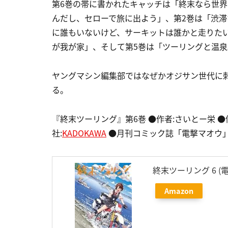
第6巻の帯に書かれたキャッチは「終末なら世界
んだし、セローで旅に出よう」、第2巻は「渋滞
に誰もいないけど、サーキットは誰かと走りた
が我が家」、そして第5巻は「ツーリングと温
ヤングマシン編集部ではなぜかオジサン世代に刺
る。
『終末ツーリング』第6巻 ●作者:さいとー栄 ●価格
社:
KADOKAWA
●月刊コミック誌「電撃マオウ
終末ツーリング 6 (
Amazon