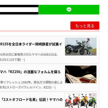
もっと見る
SR155を全日本ライダー岡崎静夏が試乗イ
年6月30日に新発売されたヤマハのXSR155は、
55と125で基[…]
マハ「RZ250」の流麗なフォルムを蘇ら
リフレッシュ 1980年。排出ガス規制の波によ
2ストロークパラレルツイン、RZ25[…]
け抜けた「2ストオフロード名車」伝説！ヤマハの