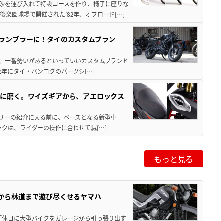
土砂を運び入れて特設コースを作り、椅子に座りな
楽園球場で開催された’82年、オフロード[…]
クランブラーに！タイのカスタムブラン
で今、一番勢いがあるといっていいカスタムブランド
02年にタイ・バンコクのパーツシ[…]
らに磨く。ワイズギアから、アエロックス
セサリーの紹介に入る前に、ベースとなる新型車
ックは、ライダーの操作に合わせて減[…]
もっと見る
りから林道まで遊び尽くせるヤマハ
 「休日に大型バイクをガレージから引っ張り出す