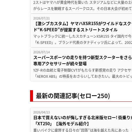
2ストはヤマハが黄金時代を築いた スタジアムなどに大量の
がらレースを観戦するスーパークロス。その日本大会が初めて後
2026/07/21
【激シブカスタム】ヤマハXSR155がワイルドなス
ド“K-SPEED”が提案するストリートスタイル
マットブラックに統一したスカチューンXSR155 タイ国内
「K-SPEED」。ブランド代表のタナディッツ氏によって、20
2026/07/14
スーパースポーツの走りを持つ新型スクーターをさ
専用アクセサリーが続々登場
YZF-Rの血統と電子制御CVTがもたらす新感覚の走り アク
「AEROX ABS」の特長をおさらいしておきたい。最大のトピ
最新の関連記事(セロー250)
2026/04/13
日本で買えないのが悔しすぎる北米版セロー! 街乗
「XT250」【海外モデル紹介】
重いバイクに疲弊する日々の”回答”は海を越えた先にあった