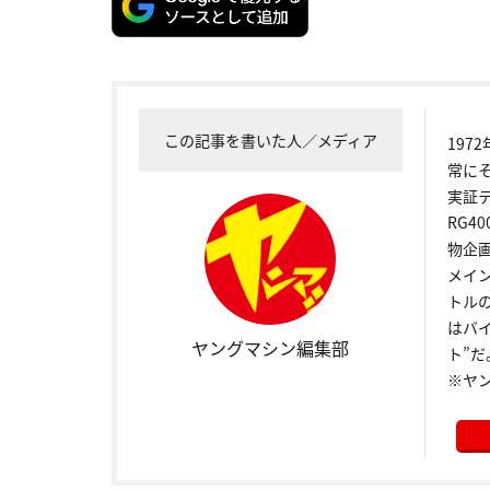
この記事を書いた人／メディア
19
常に
実証
RG4
物企
メイ
トル
はバ
ヤングマシン編集部
ト”だ
※ヤ