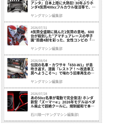
アンタ』日本上陸に大熱狂! 30年ぶりホ
ンダ4気筒400ccフルカウル復活等で、ロ
マン溢れる1ヶ月に【7月ホットなバイク
ニュース振り返り】
ヤングマシン編集部
2026/07/31
4気筒全盛期に挑んだ2気筒の意地。600
台が殺到した”アマチュアレースの甲子
園”鈴鹿4耐を彩った、女性コンビの「ス
ズキGSX400E」が特別展示開始
ヤングマシン編集部
2026/08/04
伝説の名車・カワサキ「650-W1」が息
吹き返す。漫画『レストア！～改造車工
房へようこそ～』で味わう旧車再生のロ
マン
ヤングマシン編集部
2026/07/28
あの50cc名車が電動で完全復活! ホンダ
新型「ズーマーe:」2026年モデルはペダ
ル廃止で超絶クールに。規制緩和で本来
の姿へ【海外】
石川順一(ヤングマシン編集部)