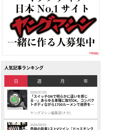
人気記事ランキング
日
週
月
年
2026/07/29
「スイッチONで明らかに違いを感じ
る…」あらゆる車種に取付OK。コンパク
トボディながら1700ルーメンで視界を確
保する［デイトナ・LEDフォグランプユ
ニット プレシャスレイ スモール］
ヤングマシン編集部(ナカ)
2026/08/03
奇跡の新車2ストVツイン『ドゥエチンク