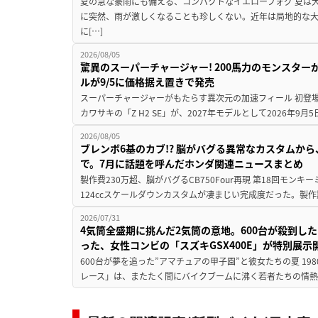
夏の急な豪雨にも備える、コンパクトなイエローフォグ 夏は
に突然、雨が激しくなることも珍しくない。近年は局地的な
に[…]
2026/08/05
驚異のスーパーチャージャー! 200馬力のモンスターが再
ルが9/5に価格据え置きで発売
スーパーチャージャーがもたらす異次元の加速フィール 初登
カワサキの「Z H2 SE」が、2027年モデルとして2026年9月
2026/08/05
ブレンボ6基のカブ!? 脳がバグる異常なカスタムから、
で。7月に話題を呼んだホンダ関連ニュースまとめ
製作費230万超、脳がバグるCB750Four再現 第18回モンキー
124ccスケールダウンカスタムが凄まじい完成度だった。製作
2026/07/31
4気筒全盛期に挑んだ2気筒の意地。600台が殺到し
った、女性コンビの「スズキGSX400E」が特別展示
600台が夢を追った”アマチュアの甲子園”と彼女たちの夏 19
レース」は、またたく間にバイクブームに沸く若者たちの情熱の