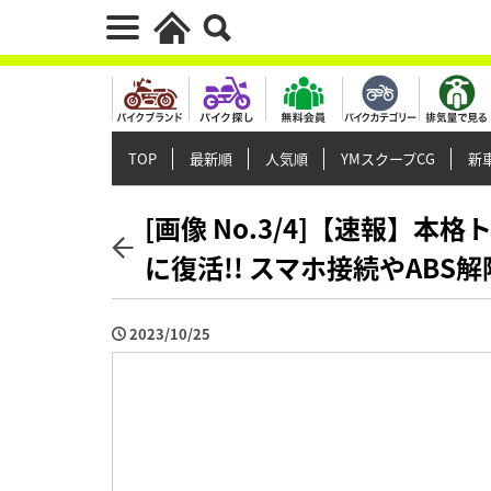
TOP
最新順
人気順
YMスクープCG
新車
[画像 No.3/4]【速報】本
に復活!! スマホ接続やABS
2023/10/25