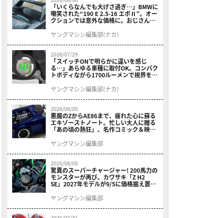
「いくらなんでも大げさ過ぎ…」BMWに
嘲笑された“190 E 2.5-16 エボⅡ”。オー
クションでは意外な価格に。おじさん達
が少年だった頃の憧れのクルマを深堀り
ヤングマシン編集部(ナカ)
2026/07/29
「スイッチONで明らかに違いを感じ
る…」あらゆる車種に取付OK。コンパク
トボディながら1700ルーメンで視界を確
保する［デイトナ・LEDフォグランプユ
ニット プレシャスレイ スモール］
ヤングマシン編集部(ナカ)
2026/08/05
悪魔のZからAE86まで、疲れた心に蘇る
エキゾーストノート。忙しい大人に贈る
「あの頃の熱狂」、名作コミック＆映画
の愛機たちが東京駅地下に期間限定で集
結！
ヤングマシン編集部
2026/08/05
驚異のスーパーチャージャー! 200馬力の
モンスターが再び。カワサキ「Z H2
SE」2027年モデルが9/5に価格据え置き
で発売
ヤングマシン編集部
2026/07/31