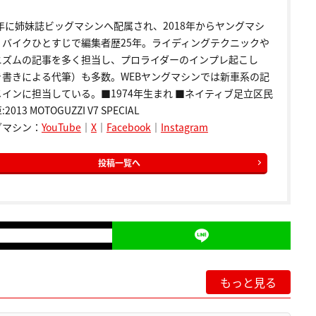
9年に姉妹誌ビッグマシンへ配属され、2018年からヤングマシ
。バイクひとすじで編集者歴25年。ライディングテクニックや
ニズムの記事を多く担当し、プロライダーのインプレ起こし
き書きによる代筆）も多数。WEBヤングマシンでは新車系の記
インに担当している。■1974年生まれ ■ネイティブ足立区民
2013 MOTOGUZZI V7 SPECIAL
グマシン：
YouTube
｜
X
｜
Facebook
｜
Instagram
投稿一覧へ
もっと見る