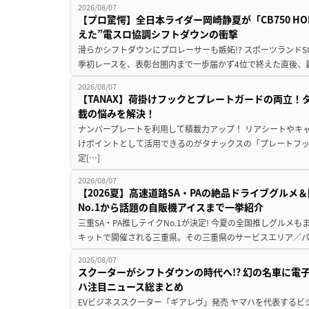
2026/08/07
【プロ驚愕】全日本ライダー岡崎静夏が「CB750 HORNE
えた”電スロ協調シフトダウンの衝撃
滑らかシフトダウンにプロレーサーも嫉妬!? スポーツランド
季初レースを、表彰台圏内まで一歩届かず4位で終えた直後、最新モデ
2026/08/07
【TANAX】荷掛けフックとプレートガードの両立
載の悩みを解決！
ナンバープレートを利用して積載力アップ！ リアシートやキ
けポイントとして活用できるのがタナックスの「プレートフ
定[…]
2026/08/07
【2026夏】高速道路SA・PAの絶品ドライブグル
No.1から話題の自販機アイスまで一挙紹介
三重SA・PA推しテイクNo.1が決定! 今夏の全国推しグルメ
キットで開催される三重県。その三重県のサービスエリア／パ
2026/08/07
スクーターがシフトダウンの時代へ!? 幻の名車に電
ハ注目ニュース総まとめ
EVビジネススクーター「ギアレヴ」発売 ヤマハを代表するビ