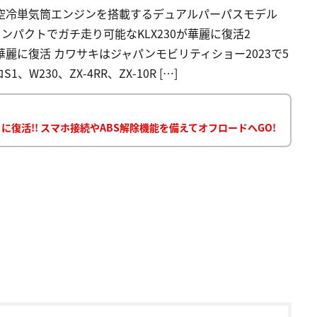
、空冷単気筒エンジンを搭載するデュアルパーパスモデル
 コンパクトでガチ走り可能なKLX230が華麗に復活2
0が華麗に復活 カワサキはジャパンモビリティショー2023で5
30、ZX-4RR、ZX-10R […]
に復活!! スマホ接続やABS解除機能を備えてオフロードへGO!