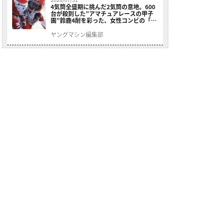
4気筒全盛期に挑んだ2気筒の意地。600
台が殺到した”アマチュアレースの甲子
園”鈴鹿4耐を彩った、女性コンビの「ス
ズキGSX400E」が特別展示開始
ヤングマシン編集部