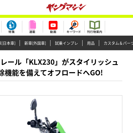
[日本車]
新車[外国車]
試乗インプレ
用品
カスタム＆パー
格トレール「KLX230」がスタイリッシュ
解除機能を備えてオフロードへGO!