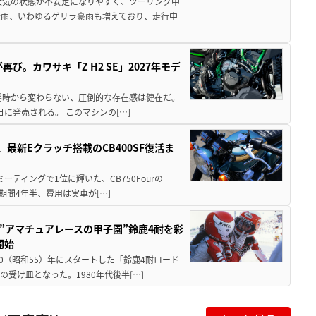
大気の状態が不安定になりやすく、ツーリング中
大雨、いわゆるゲリラ豪雨も増えており、走行中
び。カワサキ「Z H2 SE」2027年モデ
場時から変わらない、圧倒的な存在感は健在だ。
5日に発売される。 このマシンの[…]
最新Eクラッチ搭載のCB400SF復活ま
ミーティングで1位に輝いた、CB750Fourの
期間4年半、費用は実車が[…]
た”アマチュアレースの甲子園”鈴鹿4耐を彩
開始
80（昭和55）年にスタートした「鈴鹿4耐ロード
受け皿となった。1980年代後半[…]