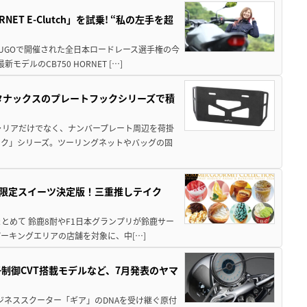
T E-Clutch」を試乗! “私の左手を超
SUGOで開催された全日本ロードレース選手権の今
ルのCB750 HORNET […]
！タナックスのプレートフックシリーズで積
ャリアだけでなく、ナンバープレート周辺を荷掛
ック」シリーズ。ツーリングネットやバッグの固
メ＆限定スイーツ決定版！三重推しテイク
もまとめて 鈴鹿8耐やF1日本グランプリが鈴鹿サー
ーキングエリアの店舗を対象に、中[…]
子制御CVT搭載モデルなど、7月発表のヤマ
ジネススクーター「ギア」のDNAを受け継ぐ原付