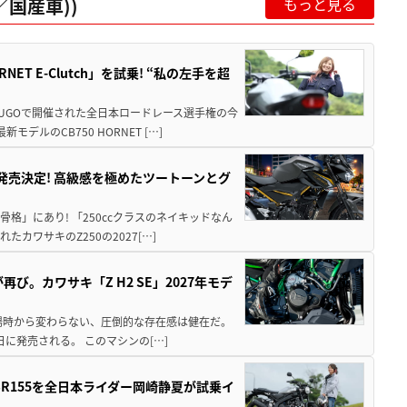
国産車))
もっと見る
T E-Clutch」を試乗! “私の左手を超
SUGOで開催された全日本ロードレース選手権の今
ルのCB750 HORNET […]
5に発売決定! 高級感を極めたツートーンとグ
骨格」にあり! 「250ccクラスのネイキッドなん
ワサキのZ250の2027[…]
び。カワサキ「Z H2 SE」2027年モデ
場時から変わらない、圧倒的な存在感は健在だ。
5日に発売される。 このマシンの[…]
SR155を全日本ライダー岡崎静夏が試乗イ