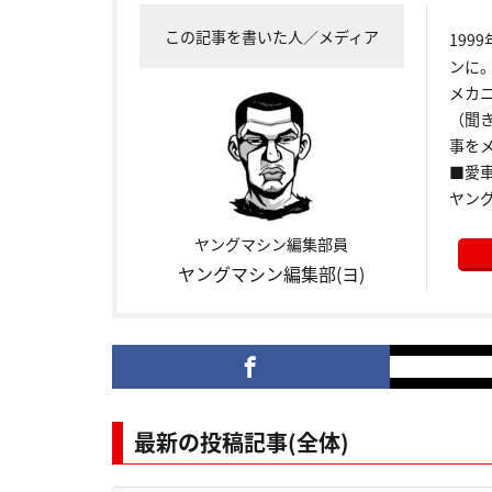
この記事を書いた人／メディア
199
ンに
メカ
（聞
事をメ
■愛車:
ヤン
ヤングマシン編集部員
ヤングマシン編集部(ヨ)
最新の投稿記事(全体)