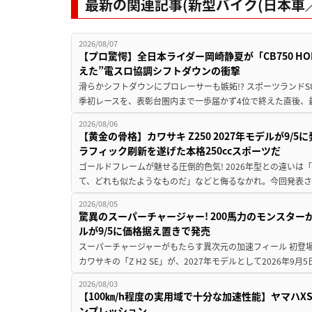
最新の関連記事(新型バイク(日本車／
2026/08/07
【プロ驚愕】全日本ライダー岡崎静夏が「CB750 HORNE
えた”電スロ協調シフトダウンの衝撃
滑らかシフトダウンにプロレーサーも嫉妬!? スポーツランド
季初レースを、表彰台圏内まで一歩届かず4位で終えた直後、最新モデ
2026/08/06
【黄金の骨格】カワサキ Z250 2027年モデルが9/
ラフィック刷新を遂げた本格250ccスポーツだ
ゴールドフレームが魅せる圧倒的色気! 2026年型との違いは「
て、どれも似たようなものだ」などと侮るなかれ。今回発表されたカ
2026/08/05
驚異のスーパーチャージャー! 200馬力のモンスターが再
ルが9/5に価格据え置きで発売
スーパーチャージャーがもたらす異次元の加速フィール 初登
カワサキの「Z H2 SE」が、2027年モデルとして2026年9月
2026/08/03
【100㎞/h程度の実用域で十分な加速性能】ヤマハX
ンプレッション