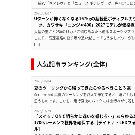
一種EV「ギアレヴ」と「ニュース ギアレヴ」が、先月17日に
2026/08/07
Uターンが怖くなくなる167kgの超軽量ボディフルカ
ーツ、カワサキ「ニンジャ400」2027モデルが価格据
大型の重さと250の非力さに悩むあなたへ贈るスポーツツアラ
したり、高速道路の登り坂や追い越しで「もう少しパワーが
[…]
人気記事ランキング(全体)
2026/08/04
夏のツーリングから帰ってきたらやるべきこと３選
Screenshot 真夏のツーリングを終えて帰宅すると、暑さ
思うものです。しかし、走行直後のバイクには虫汚れが付着し
2026/07/29
「スイッチONで明らかに違いを感じる…」あらゆる
1700ルーメンで視界を確保する［デイトナ・LEDフ
ル］