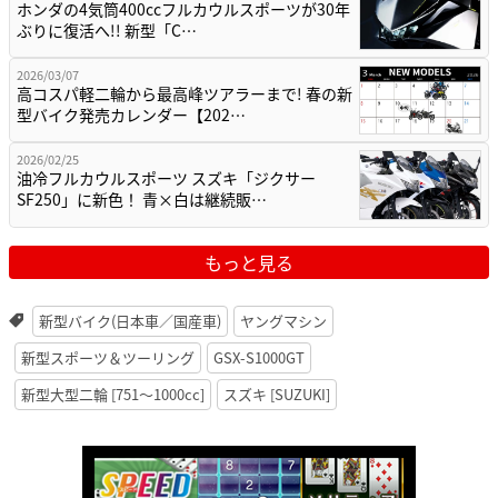
ホンダの4気筒400ccフルカウルスポーツが30年
ぶりに復活へ!! 新型「C…
2026/03/07
高コスパ軽二輪から最高峰ツアラーまで! 春の新
型バイク発売カレンダー【202…
2026/02/25
油冷フルカウルスポーツ スズキ「ジクサー
SF250」に新色！ 青×白は継続販…
もっと見る
新型バイク(日本車／国産車)
ヤングマシン
新型スポーツ＆ツーリング
GSX-S1000GT
新型大型二輪 [751〜1000cc]
スズキ [SUZUKI]