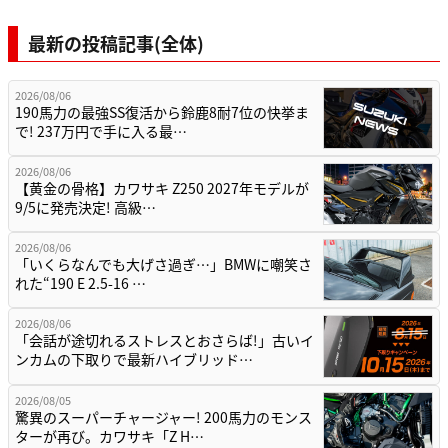
最新の投稿記事(全体)
2026/08/06
190馬力の最強SS復活から鈴鹿8耐7位の快挙ま
で! 237万円で手に入る最…
2026/08/06
【黄金の骨格】カワサキ Z250 2027年モデルが
9/5に発売決定! 高級…
2026/08/06
「いくらなんでも大げさ過ぎ…」BMWに嘲笑さ
れた“190 E 2.5-16 …
2026/08/06
「会話が途切れるストレスとおさらば!」古いイ
ンカムの下取りで最新ハイブリッド…
2026/08/05
驚異のスーパーチャージャー! 200馬力のモンス
ターが再び。カワサキ「Z H…