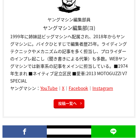
ヤングマシン編集部員
ヤングマシン編集部(ヨ)
1999年に姉妹誌ビッグマシンへ配属され、2018年からヤン
グマシンに。バイクひとすじで編集者歴25年。ライディング
テクニックやメカニズムの記事を多く担当し、プロライダー
のインプレ起こし（聞き書きによる代筆）も多数。WEBヤン
グマシンでは新車系の記事をメインに担当している。■1974
年生まれ ■ネイティブ足立区民 ■愛車:2013 MOTOGUZZI V7
SPECIAL
ヤングマシン：
YouTube
｜
X
｜
Facebook
｜
Instagram
投稿一覧へ