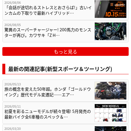
2026/08/06
「会話が途切れるストレスとおさらば!」古いイ
ンカムの下取りで最新ハイブリッド…
2026/08/05
驚異のスーパーチャージャー! 200馬力のモンス
ターが再び。カワサキ「Z H…
もっと見る
最新の関連記事(新型スポーツ＆ツーリング)
2026/05/13
旅の概念を変えた50年超。ホンダ「ゴールドウ
イング」歴代モデル変遷記——エア…
2026/05/11
初夏を彩るニューモデルが続々登場! 5月発売の
最新バイク全6車種のスペック＆…
2026/03/20