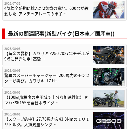
2026/07/31
4気筒全盛期に挑んだ2気筒の意地。600台が殺
到した”アマチュアレースの甲子…
最新の関連記事(新型バイク(日本車／国産車))
2026/08/06
【黄金の骨格】カワサキ Z250 2027年モデルが
9/5に発売決定! 高級…
2026/08/05
驚異のスーパーチャージャー! 200馬力のモンス
ターが再び。カワサキ「Z H…
2026/08/03
【100㎞/h程度の実用域で十分な加速性能】ヤ
マハXSR155を全日本ライダ…
2026/08/01
【スクープ的中】27.76馬力＆43.3Nmのモリモ
リトルク。大排気量シング…