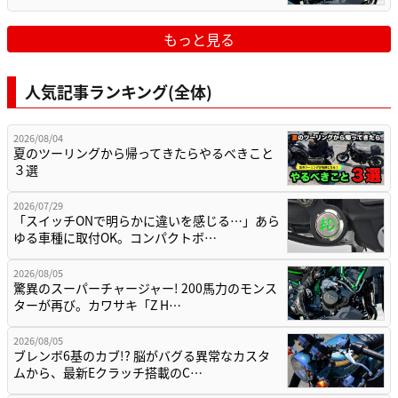
もっと見る
人気記事ランキング(全体)
2026/08/04
夏のツーリングから帰ってきたらやるべきこと
３選
2026/07/29
「スイッチONで明らかに違いを感じる…」あら
ゆる車種に取付OK。コンパクトボ…
2026/08/05
驚異のスーパーチャージャー! 200馬力のモンス
ターが再び。カワサキ「Z H…
2026/08/05
ブレンボ6基のカブ!? 脳がバグる異常なカスタ
ムから、最新Eクラッチ搭載のC…