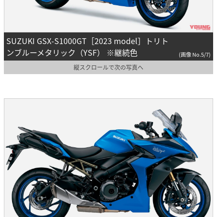
SUZUKI GSX-S1000GT［2023 model］トリト
ンブルーメタリック（YSF） ※継続色
(画像 No.5/7)
縦スクロールで次の写真へ