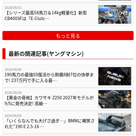
2026/08/01
【シリーズ最高58馬力＆14kg軽量化】新型
CB400SFは「E-Clutc…
もっと見る
最新の関連記事(ヤングマシン)
2026/08/06
190馬力の最強SS復活から鈴鹿8耐7位の快挙ま
で! 237万円で手に入る最…
2026/08/06
【黄金の骨格】カワサキ Z250 2027年モデルが
9/5に発売決定! 高級…
2026/08/06
「いくらなんでも大げさ過ぎ…」BMWに嘲笑さ
れた“190 E 2.5-16 …