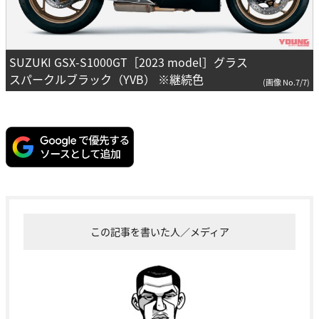
SUZUKI GSX-S1000GT［2023 model］グラス
スパークルブラック（YVB） ※継続色
(画像 No.7/7)
この記事を書いた人／メディア