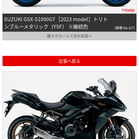
SUZUKI GSX-S1000GT［2023 model］トリト
ンブルーメタリック（YSF） ※継続色
(画像 No.6/7)
縦スクロールで次の写真へ
記事へ戻る