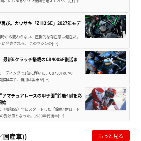
大雨、いわゆるゲリラ豪雨も増えており、走行中
び。カワサキ「Z H2 SE」2027年モデ
場時から変わらない、圧倒的な存在感は健在だ。
5日に発売される。 このマシンの[…]
最新Eクラッチ搭載のCB400SF復活ま
ミーティングで1位に輝いた、CB750Fourの
期間4年半、費用は実車が[…]
た”アマチュアレースの甲子園”鈴鹿4耐を彩
開始
80（昭和55）年にスタートした「鈴鹿4耐ロード
受け皿となった。1980年代後半[…]
国産車))
もっと見る