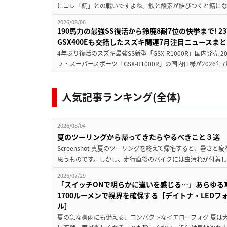
にコレ「錆」との戦いですよね。鉄と酸素が結びつくと錆にな
2026/08/06
190馬力の最強SS復活から鈴鹿8耐7位の快挙まで! 
GSX400Eも交錯したスズキ関連7月注目ニュースま
4年ぶり復活のスズキ最強SS新型「GSX-R1000R」国内発売
プ・スーパースポーツ「GSX-R1000R」の国内仕様が2026年7
人気記事ランキング(全体)
2026/08/04
夏のツーリングから帰ってきたらやるべきこと３選
Screenshot 真夏のツーリングを終えて帰宅すると、暑さ
思うものです。しかし、走行直後のバイクには虫汚れが付着し
2026/07/29
「スイッチONで明らかに違いを感じる…」あらゆる
1700ルーメンで視界を確保する［デイトナ・LEDフ
ル］
夏の急な豪雨にも備える、コンパクトなイエローフォグ 夏は