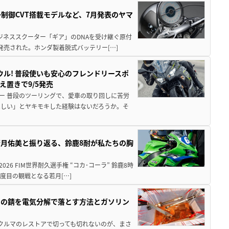
子制御CVT搭載モデルなど、7月発表のヤマ
ジネススクーター「ギア」のDNAを受け継ぐ原付
発売された。ホンダ製着脱式バッテリー[…]
ウル! 普段使いも安心のフレンドリースポ
え置きで9/5発売
ー 普段のツーリングで、愛車の取り回しに苦労
ほしい」とヤキモキした経験はないだろうか。そ
月佑美と振り返る、鈴鹿8耐が私たちの胸
26 FIM世界耐久選手権 “コカ･コーラ” 鈴鹿8時
度目の観戦となる若月[…]
ツの錆を電気分解で落とす方法とガソリン
クやクルマのレストアで切っても切れないのが、まさ