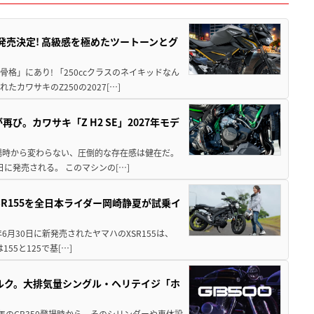
5に発売決定! 高級感を極めたツートーンとグ
骨格」にあり! 「250ccクラスのネイキッドなん
ワサキのZ250の2027[…]
び。カワサキ「Z H2 SE」2027年モデ
場時から変わらない、圧倒的な存在感は健在だ。
5日に発売される。 このマシンの[…]
SR155を全日本ライダー岡崎静夏が試乗イ
年6月30日に新発売されたヤマハのXSR155は、
55と125で基[…]
リトルク。大排気量シングル・ヘリテイジ「ホ
1年のGB350登場時から、そのシリンダーや車体設