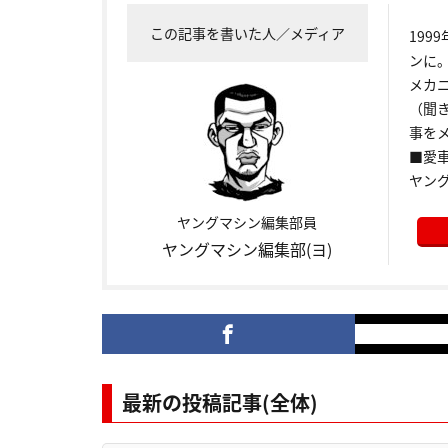
この記事を書いた人／メディア
199
ンに
メカ
（聞
事をメ
■愛車:
ヤン
ヤングマシン編集部員
ヤングマシン編集部(ヨ)
最新の投稿記事(全体)