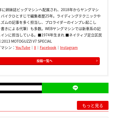
9年に姉妹誌ビッグマシンへ配属され、2018年からヤングマシ
。バイクひとすじで編集者歴25年。ライディングテクニックや
ニズムの記事を多く担当し、プロライダーのインプレ起こし
き書きによる代筆）も多数。WEBヤングマシンでは新車系の記
インに担当している。■1974年生まれ ■ネイティブ足立区民
2013 MOTOGUZZI V7 SPECIAL
グマシン：
YouTube
｜
X
｜
Facebook
｜
Instagram
投稿一覧へ
もっと見る