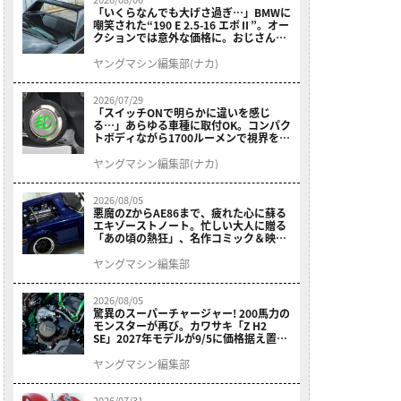
「いくらなんでも大げさ過ぎ…」BMWに
嘲笑された“190 E 2.5-16 エボⅡ”。オー
クションでは意外な価格に。おじさん達
が少年だった頃の憧れのクルマを深堀り
ヤングマシン編集部(ナカ)
2026/07/29
「スイッチONで明らかに違いを感じ
る…」あらゆる車種に取付OK。コンパク
トボディながら1700ルーメンで視界を確
保する［デイトナ・LEDフォグランプユ
ニット プレシャスレイ スモール］
ヤングマシン編集部(ナカ)
2026/08/05
悪魔のZからAE86まで、疲れた心に蘇る
エキゾーストノート。忙しい大人に贈る
「あの頃の熱狂」、名作コミック＆映画
の愛機たちが東京駅地下に期間限定で集
結！
ヤングマシン編集部
2026/08/05
驚異のスーパーチャージャー! 200馬力の
モンスターが再び。カワサキ「Z H2
SE」2027年モデルが9/5に価格据え置き
で発売
ヤングマシン編集部
2026/07/31