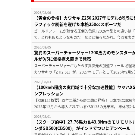
2026/08/06
【黄金の骨格】カワサキ Z250 2027年モデルが9/
ラフィック刷新を遂げた本格250ccスポーツだ
ゴールドフレームが魅せる圧倒的色気! 2026年型との違いは「
て、どれも似たようなものだ」などと侮るなかれ。今回発表されたカ
2026/08/05
驚異のスーパーチャージャー! 200馬力のモンスターが再
ルが9/5に価格据え置きで発売
スーパーチャージャーがもたらす異次元の加速フィール 初登
カワサキの「Z H2 SE」が、2027年モデルとして2026年9月
2026/08/03
【100㎞/h程度の実用域で十分な加速性能】ヤマハX
ンプレッション
【XSR155概要】原付二種から軽二輪に昇格！ 日本では2026
2023年12月から導入されているXSR125の兄弟車。 車体設計は1
2026/08/01
【スクープ的中】27.76馬力＆43.3Nmのモリモ
ンダGB500(CB500)」がインドでついにアンベール
予想がピタリと的中！ 待望の「501cc空油冷シングル」 202