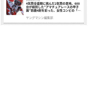
4気筒全盛期に挑んだ2気筒の意地。600
台が殺到した”アマチュアレースの甲子
園”鈴鹿4耐を彩った、女性コンビの「ス
ズキGSX400E」が特別展示開始
ヤングマシン編集部