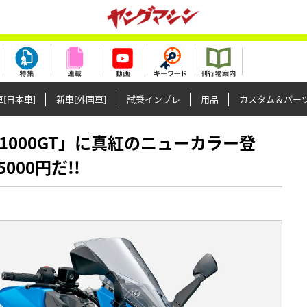
[日本車]
新車[外国車]
試乗インプレ
用品
カスタム＆パー
X-S1000GT」に真紅のニューカラー登
000円だ!!