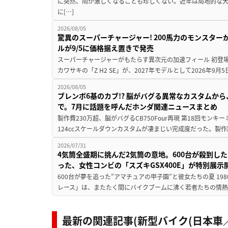
に突然、雨が激しくなることも珍しくない。近年は局地的な
に[…]
2026/08/05
驚異のスーパーチャージャー! 200馬力のモンスターが再
ルが9/5に価格据え置きで発売
スーパーチャージャーがもたらす異次元の加速フィール 初登
カワサキの「Z H2 SE」が、2027年モデルとして2026年9月
2026/08/05
ブレンボ6基のカブ!? 脳がバグる異常なカスタムから、
で。7月に話題を呼んだホンダ関連ニュースまとめ
製作費230万超、脳がバグるCB750Four再現 第18回モンキー
124ccスケールダウンカスタムが凄まじい完成度だった。製作
2026/07/31
4気筒全盛期に挑んだ2気筒の意地。600台が殺到し
った、女性コンビの「スズキGSX400E」が特別展示
600台が夢を追った”アマチュアの甲子園”と彼女たちの夏 19
レース」は、またたく間にバイクブームに沸く若者たちの情熱の
最新の関連記事(新型バイク(日本車／