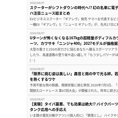
2026/08/07
スクーターがシフトダウンの時代へ!? 幻の名車に電
ハ注目ニュース総まとめ
EVビジネススクーター「ギアレヴ」発売 ヤマハを代表するビ
一種EV「ギアレヴ」と「ニュース ギアレヴ」が、先月17日に
2026/08/07
Uターンが怖くなくなる167kgの超軽量ボディフルカ
ーツ、カワサキ「ニンジャ400」2027モデルが価格据
大型の重さと250の非力さに悩むあなたへ贈るスポーツツアラ
したり、高速道路の登り坂や追い越しで「もう少しパワーが
[…]
2026/08/07
「限界に挑む姿は美しい」轟音と雨の中で光る絆。若
を熱くするワケ
予測不能な雨の鈴鹿、極限状態に挑む熱気 2026年7月5日、「20
間耐久ロードレース 第47回大会」が開催された。昨年に続き2
2026/08/07
【実験】タイパ最悪、でも効果は絶大!? バイクパー
タンク応用への手応え
いま錆の電気分解がアツい!(個人的に) 「錆落とし」 バイ