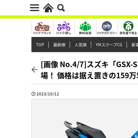
TOP
最新順
人気順
YMスクープCG
新車
[画像 No.4/7]スズキ「GS
場！ 価格は据え置きの159万5
2023/10/12