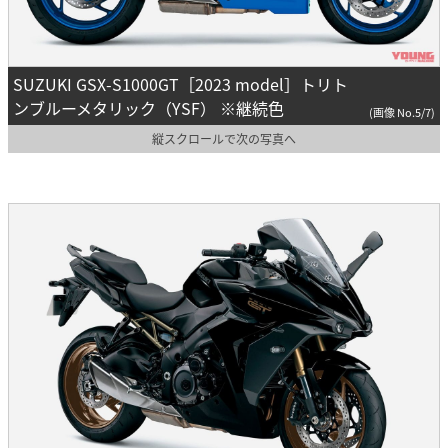
SUZUKI GSX-S1000GT［2023 model］トリト
ンブルーメタリック（YSF） ※継続色
(画像 No.5/7)
縦スクロールで次の写真へ