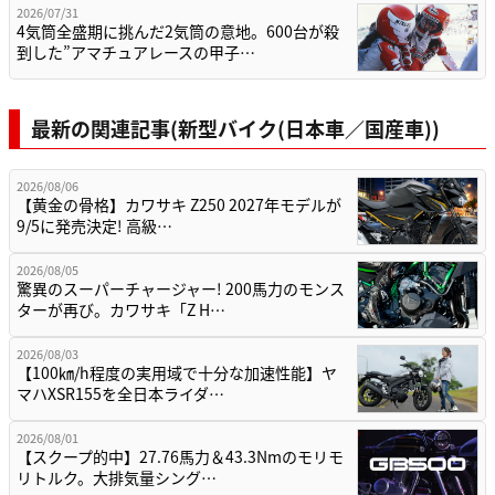
2026/07/31
4気筒全盛期に挑んだ2気筒の意地。600台が殺
到した”アマチュアレースの甲子…
最新の関連記事(新型バイク(日本車／国産車))
2026/08/06
【黄金の骨格】カワサキ Z250 2027年モデルが
9/5に発売決定! 高級…
2026/08/05
驚異のスーパーチャージャー! 200馬力のモンス
ターが再び。カワサキ「Z H…
2026/08/03
【100㎞/h程度の実用域で十分な加速性能】ヤ
マハXSR155を全日本ライダ…
2026/08/01
【スクープ的中】27.76馬力＆43.3Nmのモリモ
リトルク。大排気量シング…