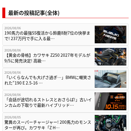
最新の投稿記事(全体)
2026/08/06
190馬力の最強SS復活から鈴鹿8耐7位の快挙ま
で! 237万円で手に入る最…
2026/08/06
【黄金の骨格】カワサキ Z250 2027年モデルが
9/5に発売決定! 高級…
2026/08/06
「いくらなんでも大げさ過ぎ…」BMWに嘲笑さ
れた“190 E 2.5-16 …
2026/08/06
「会話が途切れるストレスとおさらば!」古いイ
ンカムの下取りで最新ハイブリッド…
2026/08/05
驚異のスーパーチャージャー! 200馬力のモンス
ターが再び。カワサキ「Z H…