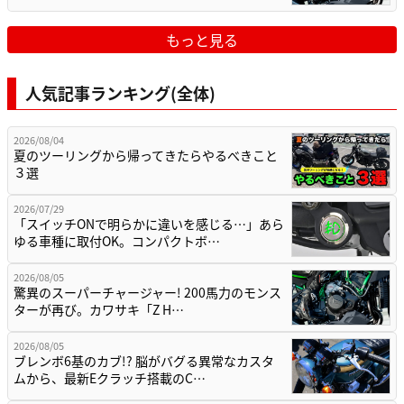
もっと見る
人気記事ランキング(全体)
2026/08/04
夏のツーリングから帰ってきたらやるべきこと
３選
2026/07/29
「スイッチONで明らかに違いを感じる…」あら
ゆる車種に取付OK。コンパクトボ…
2026/08/05
驚異のスーパーチャージャー! 200馬力のモンス
ターが再び。カワサキ「Z H…
2026/08/05
ブレンボ6基のカブ!? 脳がバグる異常なカスタ
ムから、最新Eクラッチ搭載のC…