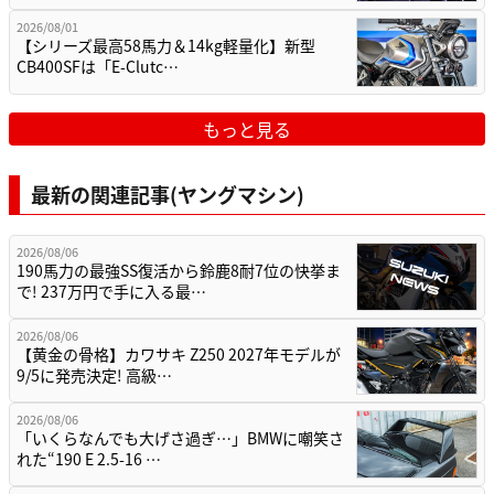
2026/08/01
【シリーズ最高58馬力＆14kg軽量化】新型
CB400SFは「E-Clutc…
もっと見る
最新の関連記事(ヤングマシン)
2026/08/06
190馬力の最強SS復活から鈴鹿8耐7位の快挙ま
で! 237万円で手に入る最…
2026/08/06
【黄金の骨格】カワサキ Z250 2027年モデルが
9/5に発売決定! 高級…
2026/08/06
「いくらなんでも大げさ過ぎ…」BMWに嘲笑さ
れた“190 E 2.5-16 …