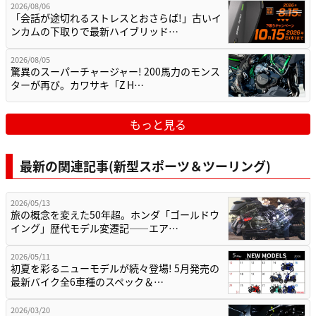
2026/08/06
「会話が途切れるストレスとおさらば!」古いイ
ンカムの下取りで最新ハイブリッド…
2026/08/05
驚異のスーパーチャージャー! 200馬力のモンス
ターが再び。カワサキ「Z H…
もっと見る
最新の関連記事(新型スポーツ＆ツーリング)
2026/05/13
旅の概念を変えた50年超。ホンダ「ゴールドウ
イング」歴代モデル変遷記——エア…
2026/05/11
初夏を彩るニューモデルが続々登場! 5月発売の
最新バイク全6車種のスペック＆…
2026/03/20