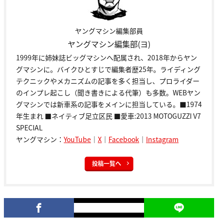
ヤングマシン編集部員
ヤングマシン編集部(ヨ)
1999年に姉妹誌ビッグマシンへ配属され、2018年からヤン
グマシンに。バイクひとすじで編集者歴25年。ライディング
テクニックやメカニズムの記事を多く担当し、プロライダー
のインプレ起こし（聞き書きによる代筆）も多数。WEBヤン
グマシンでは新車系の記事をメインに担当している。■1974
年生まれ ■ネイティブ足立区民 ■愛車:2013 MOTOGUZZI V7
SPECIAL
ヤングマシン：
YouTube
｜
X
｜
Facebook
｜
Instagram
投稿一覧へ