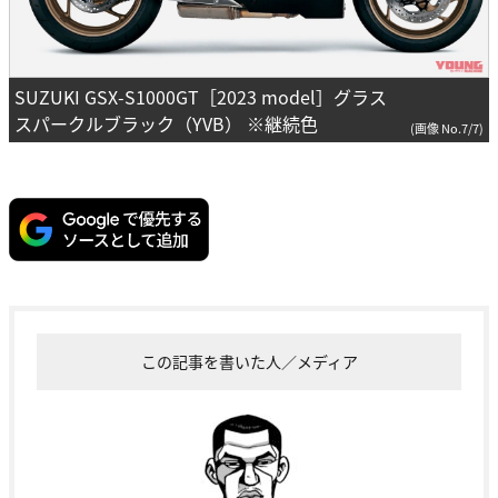
SUZUKI GSX-S1000GT［2023 model］グラス
スパークルブラック（YVB） ※継続色
(画像 No.7/7)
この記事を書いた人／メディア