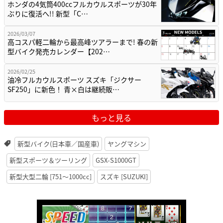
ホンダの4気筒400ccフルカウルスポーツが30年
ぶりに復活へ!! 新型「C…
2026/03/07
高コスパ軽二輪から最高峰ツアラーまで! 春の新
型バイク発売カレンダー【202…
2026/02/25
油冷フルカウルスポーツ スズキ「ジクサー
SF250」に新色！ 青×白は継続販…
もっと見る
新型バイク(日本車／国産車)
ヤングマシン
新型スポーツ＆ツーリング
GSX-S1000GT
新型大型二輪 [751〜1000cc]
スズキ [SUZUKI]