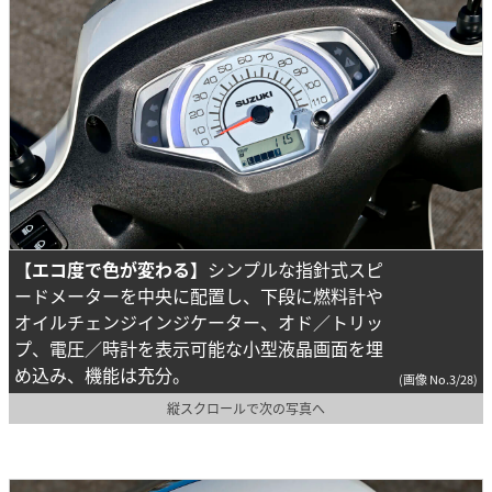
【エコ度で色が変わる】
シンプルな指針式スピ
ードメーターを中央に配置し、下段に燃料計や
オイルチェンジインジケーター、オド／トリッ
プ、電圧／時計を表示可能な小型液晶画面を埋
め込み、機能は充分。
(画像 No.3/28)
縦スクロールで次の写真へ