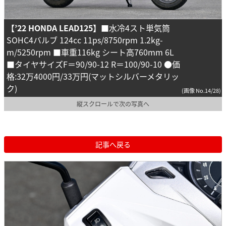
【’22 HONDA LEAD125】
■水冷4スト単気筒
SOHC4バルブ 124cc 11ps/8750rpm 1.2kg-
m/5250rpm ■車重116kg シート高760mm 6L
■タイヤサイズF＝90/90-12 R＝100/90-10 ●価
格:32万4000円/33万円(マットシルバーメタリッ
ク)
(画像 No.14/28)
縦スクロールで次の写真へ
記事へ戻る