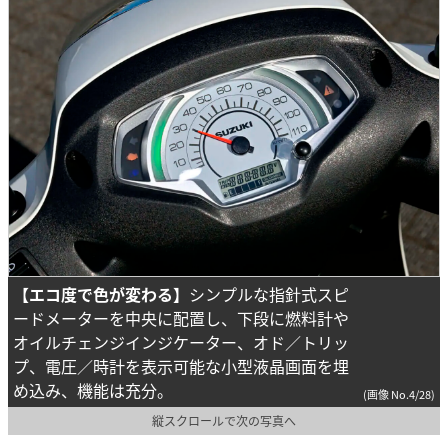
【エコ度で色が変わる】
シンプルな指針式スピ
ードメーターを中央に配置し、下段に燃料計や
オイルチェンジインジケーター、オド／トリッ
プ、電圧／時計を表示可能な小型液晶画面を埋
め込み、機能は充分。
(画像 No.4/28)
縦スクロールで次の写真へ