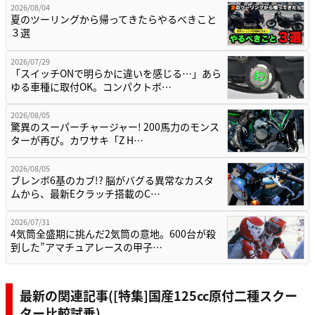
2026/08/04
夏のツーリングから帰ってきたらやるべきこと
３選
2026/07/29
「スイッチONで明らかに違いを感じる…」あら
ゆる車種に取付OK。コンパクトボ…
2026/08/05
驚異のスーパーチャージャー! 200馬力のモンス
ターが再び。カワサキ「Z H…
2026/08/05
ブレンボ6基のカブ!? 脳がバグる異常なカスタ
ムから、最新Eクラッチ搭載のC…
2026/07/31
4気筒全盛期に挑んだ2気筒の意地。600台が殺
到した”アマチュアレースの甲子…
最新の関連記事([特集]国産125cc原付二種スクー
ター比較試乗)