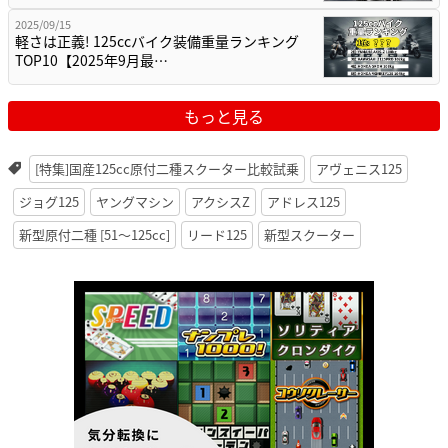
2025/09/15
軽さは正義! 125ccバイク装備重量ランキング
TOP10【2025年9月最…
もっと見る
[特集]国産125cc原付二種スクーター比較試乗
アヴェニス125
ジョグ125
ヤングマシン
アクシスZ
アドレス125
新型原付二種 [51〜125cc]
リード125
新型スクーター