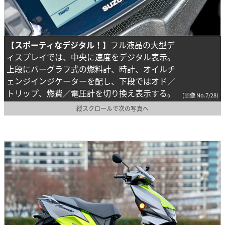
【スポーティなデジタル！】
フル液晶の大型デ
ィスプレイでは、中央に速度をデジタル表示。
上段にバーグラフ式の燃料計、時計、オイルチ
ェンジインジケーターを配し、下段ではオド／
トリップ、燃費／電圧計を切り換え表示する。
(画像 No.7/28)
縦スクロールで次の写真へ