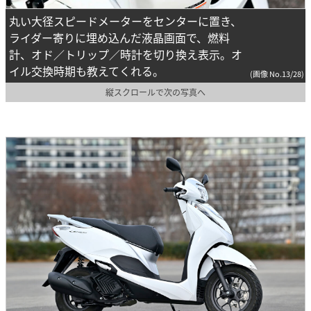
丸い大径スピードメーターをセンターに置き、
ライダー寄りに埋め込んだ液晶画面で、燃料
計、オド／トリップ／時計を切り換え表示。オ
イル交換時期も教えてくれる。
(画像 No.13/28)
縦スクロールで次の写真へ