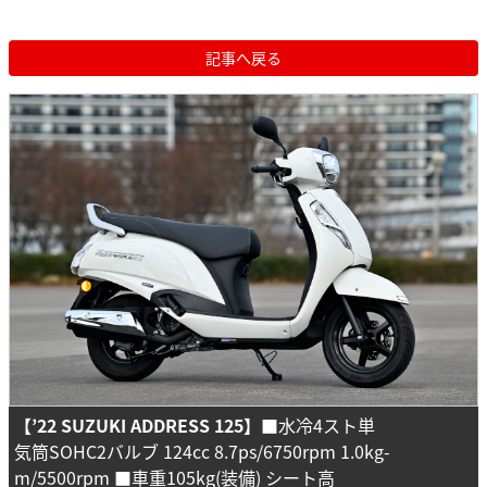
記事へ戻る
【’22 SUZUKI ADDRESS 125】
■水冷4スト単
気筒SOHC2バルブ 124cc 8.7ps/6750rpm 1.0kg-
m/5500rpm ■車重105kg(装備) シート高