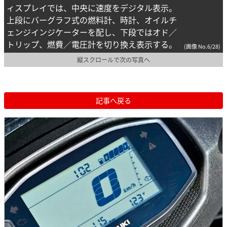
ィスプレイでは、中央に速度をデジタル表示。
上段にバーグラフ式の燃料計、時計、オイルチ
ェンジインジケーターを配し、下段ではオド／
トリップ、燃費／電圧計を切り換え表示する。
(画像 No.6/28)
縦スクロールで次の写真へ
記事へ戻る