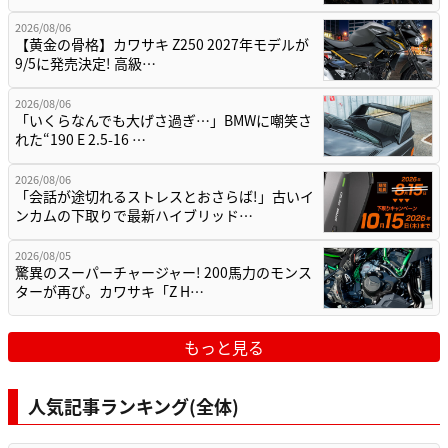
2026/08/06
【黄金の骨格】カワサキ Z250 2027年モデルが
9/5に発売決定! 高級…
2026/08/06
「いくらなんでも大げさ過ぎ…」BMWに嘲笑さ
れた“190 E 2.5-16 …
2026/08/06
「会話が途切れるストレスとおさらば!」古いイ
ンカムの下取りで最新ハイブリッド…
2026/08/05
驚異のスーパーチャージャー! 200馬力のモンス
ターが再び。カワサキ「Z H…
もっと見る
人気記事ランキング(全体)