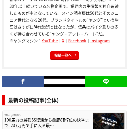
30年以上続いている名物企画で、業界内の生情報を独自追跡
したものが主となっている。メイン読者層は50代とそのジュ
ニア世代となる20代。ブランドタイトルの“ヤング”という単
語はさすがに時代錯誤とはなったが、信条はバイク乗りの多
くが持ち合わせている“ヤング・アット・ハート”だ。
※ヤングマシン：
YouTube
｜
X
｜
Facebook
｜
Instagram
投稿一覧へ
最新の投稿記事(全体)
2026/08/06
190馬力の最強SS復活から鈴鹿8耐7位の快挙ま
で! 237万円で手に入る最…