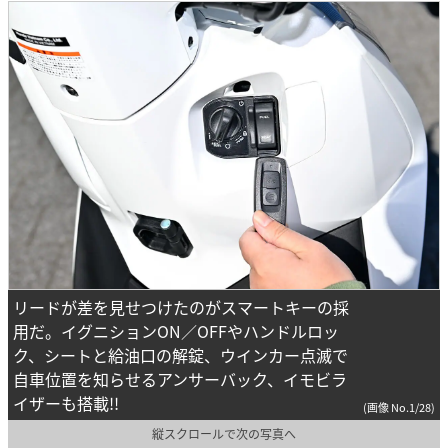
リードが差を見せつけたのがスマートキーの採
用だ。イグニションON／OFFやハンドルロッ
ク、シートと給油口の解錠、ウインカー点滅で
自車位置を知らせるアンサーバック、イモビラ
イザーも搭載!!
(画像 No.1/28)
縦スクロールで次の写真へ