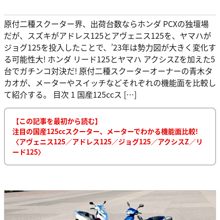
原付二種スクーター界、出荷台数ならホンダ PCXの独壇場
だが、スズキがアドレス125とアヴェニス125を、ヤマハが
ジョグ125を投入したことで、’23年は勢力図が大きく変化す
る可能性大! ホンダ リード125とヤマハ アクシスZを加えた5
台でガチンコ対決だ! 原付二種スクーターオーナーの青木タ
カオが、メーターやスイッチなどそれぞれの機能面を比較し
て紹介する。 目次 1 国産125ccス […]
【この記事を最初から読む】
注目の国産125ccスクーター、メーターでわかる機能面比較!
〈アヴェニス125／アドレス125／ジョグ125／アクシスZ／リ
ード125〉