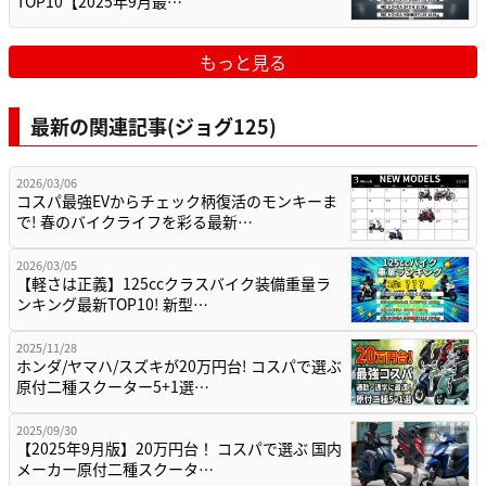
TOP10【2025年9月最…
もっと見る
最新の関連記事(ジョグ125)
2026/03/06
コスパ最強EVからチェック柄復活のモンキーま
で! 春のバイクライフを彩る最新…
2026/03/05
【軽さは正義】125ccクラスバイク装備重量ラ
ンキング最新TOP10! 新型…
2025/11/28
ホンダ/ヤマハ/スズキが20万円台! コスパで選ぶ
原付二種スクーター5+1選…
2025/09/30
【2025年9月版】20万円台！ コスパで選ぶ 国内
メーカー原付二種スクータ…