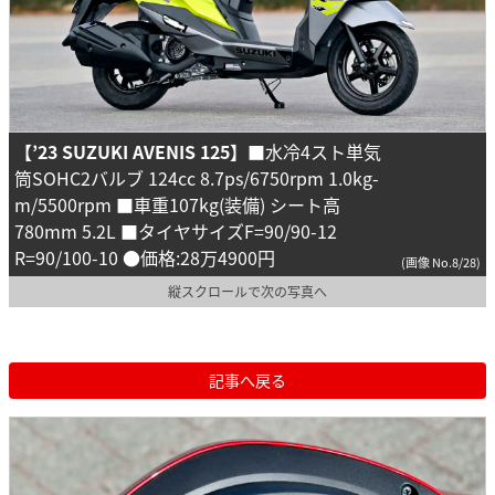
【’23 SUZUKI AVENIS 125】
■水冷4スト単気
筒SOHC2バルブ 124cc 8.7ps/6750rpm 1.0kg-
m/5500rpm ■車重107kg(装備) シート高
780mm 5.2L ■タイヤサイズF=90/90-12
R=90/100-10 ●価格:28万4900円
(画像 No.8/28)
縦スクロールで次の写真へ
記事へ戻る