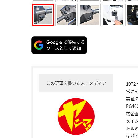
この記事を書いた人／メディア
19
常に
実証
RG4
物企
メイ
トル
はバ