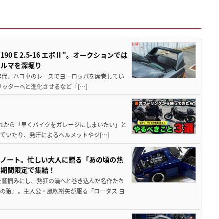
 E 2.5-16 エボⅡ”。オークションでは
クルマを深堀り
80年代、ハコ車のレースでヨーロッパを席巻してい
5リッターへと進化させるなど「[…]
と疲れから「早くバイクをガレージにしまいたい」と
ていたり、発汗によるヘルメットやジ[…]
トノート。忙しい大人に贈る「あの頃の熱
に期間限定で集結！
を鷲掴みにし、熱狂の渦へと巻き込んだ名作たち
の狼』。主人公・風吹裕矢が駆る「ロータス ヨ