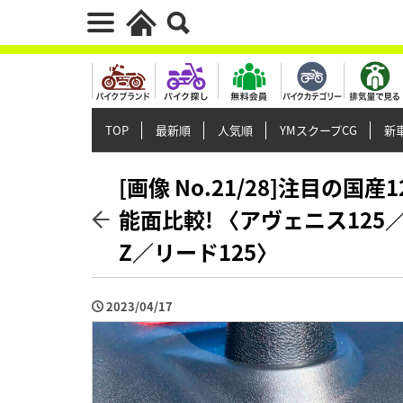
TOP
最新順
人気順
YMスクープCG
新車
[画像 No.21/28]注目の
能面比較! 〈アヴェニス125
Z／リード125〉
2023/04/17