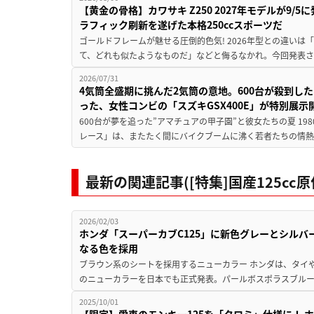
【黄金の骨格】カワサキ Z250 2027年モデルが9/
ラフィック刷新を遂げた本格250ccスポーツだ
ゴールドフレームが魅せる圧倒的色気! 2026年型との違いは「
て、どれも似たようなものだ」などと侮るなかれ。今回発表されたカ
2026/07/31
4気筒全盛期に挑んだ2気筒の意地。600台が殺到し
った、女性コンビの「スズキGSX400E」が特別展示
600台が夢を追った”アマチュアの甲子園”と彼女たちの夏 19
レース」は、またたく間にバイクブームに沸く若者たちの情熱の
最新の関連記事([特集]国産125c
2026/02/03
ホンダ「スーパーカブC125」に新色グレーとシルバ
なる色を採用
ブラウン系のシートを採用するニューカラー ホンダは、タイや
のニューカラーを日本でも正式発表。パールボスポラスブルー
2025/10/01