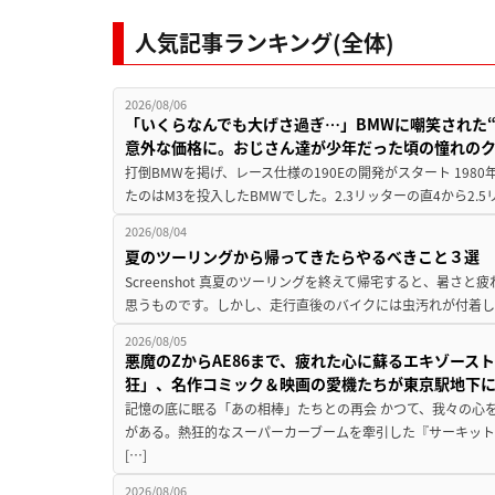
人気記事ランキング(全体)
2026/08/06
「いくらなんでも大げさ過ぎ…」BMWに嘲笑された“190
意外な価格に。おじさん達が少年だった頃の憧れの
打倒BMWを掲げ、レース仕様の190Eの開発がスタート 19
たのはM3を投入したBMWでした。2.3リッターの直4から2.
2026/08/04
夏のツーリングから帰ってきたらやるべきこと３選
Screenshot 真夏のツーリングを終えて帰宅すると、暑さ
思うものです。しかし、走行直後のバイクには虫汚れが付着し
2026/08/05
悪魔のZからAE86まで、疲れた心に蘇るエキゾース
狂」、名作コミック＆映画の愛機たちが東京駅地下
記憶の底に眠る「あの相棒」たちとの再会 かつて、我々の心
がある。熱狂的なスーパーカーブームを牽引した『サーキット
[…]
2026/08/06