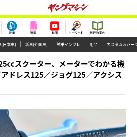
[日本車]
新車[外国車]
試乗インプレ
用品
カスタム＆パー
国産125ccスクーター、メーターでわかる機
／アドレス125／ジョグ125／アクシス