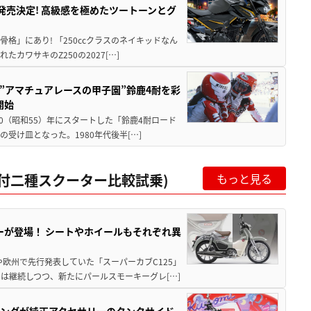
5に発売決定! 高級感を極めたツートーンとグ
骨格」にあり! 「250ccクラスのネイキッドなん
ワサキのZ250の2027[…]
た”アマチュアレースの甲子園”鈴鹿4耐を彩
開始
80（昭和55）年にスタートした「鈴鹿4耐ロード
受け皿となった。1980年代後半[…]
c原付二種スクーター比較試乗)
もっと見る
ーが登場！ シートやホイールもそれぞれ異
欧州で先行発表していた「スーパーカブC125」
は継続しつつ、新たにパールスモーキーグレ[…]