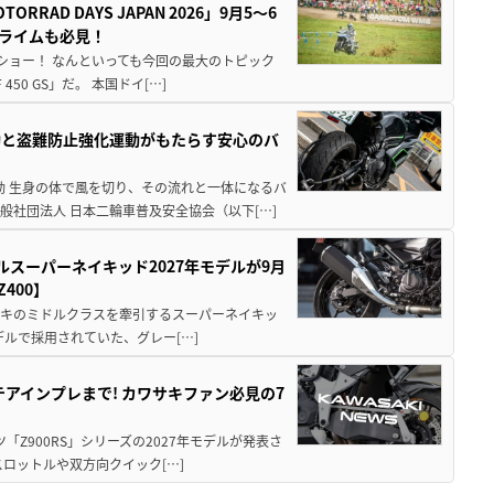
AD DAYS JAPAN 2026」9月5〜6
クライムも必見！
解体ショー！ なんといっても今回の最大のトピック
0 GS」だ。 本国ドイ[…]
動と盗難防止強化運動がもたらす安心のバ
動 生身の体で風を切り、その流れと一体になるバ
社団法人 日本二輪車普及安全協会（以下[…]
ルスーパーネイキッド2027年モデルが9月
400】
ワサキのミドルクラスを牽引するスーパーネイキッ
モデルで採用されていた、グレー[…]
テアインプレまで! カワサキファン必見の7
ツ「Z900RS」シリーズの2027年モデルが発表さ
ロットルや双方向クイック[…]