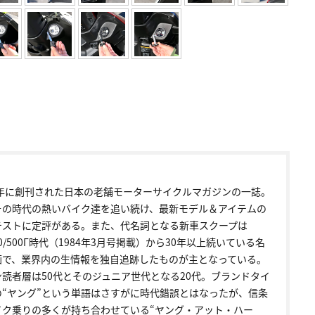
72年に創刊された日本の老舗モーターサイクルマガジンの一誌。
その時代の熱いバイク達を追い続け、最新モデル＆アイテムの
テストに定評がある。また、代名詞となる新車スクープは
00/500Γ時代（1984年3月号掲載）から30年以上続いている名
画で、業界内の生情報を独自追跡したものが主となっている。
ン読者層は50代とそのジュニア世代となる20代。ブランドタイ
の“ヤング”という単語はさすがに時代錯誤とはなったが、信条
イク乗りの多くが持ち合わせている“ヤング・アット・ハー