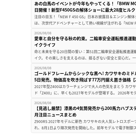
あの白馬のイベントが今年もやってくる！「BMW MOTORR
日開催！新型F450GSの解体ショーに最大28度ヒル
注目の目玉！「NEW F 450 GS」日本お披露目＆エンジン
は、次世代アドベンチャーとして熱い視線が注がれる「NEW F 45
2026/08/08
愛車と自分を守る秋の約束。二輪車安全運転推進運
イクライフ
命と未来を守る20日間の誓い：第51回二輪車安全運転推進運
イク。その楽しさを支えるのは、揺るぎない安全と安心だ。一般
2026/08/08
ゴールドフレームからシックな黒へ! カワサキのミド
5日発売。物価高を吹き飛ばす77万円据え置き価格【Z
2027年型Z400はカラーチェンジで大人の色気をまとう カ
ド「Z400」に、早くも2027年モデルが登場する。 2026年
2026/08/08
【見逃し厳禁】漆黒の4気筒発売から200馬力ハブス
月注目ニュースまとめ
Z900RS 2027年モデルに新色 カワサキの大人気レトロスポー
れ、8月1日より順次発売を開始した。前年モデルで電子制御ス