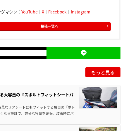
。
ングマシン：
YouTube
｜
X
｜
Facebook
｜
Instagram
投稿一覧へ
もっと見る
る大容量の『スポルトフィットシートバ
細見なリアシートにもフィットする独自の「ボト
広くなる設計で、充分な容量を確保。装着時にバ