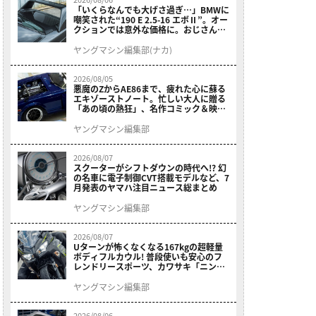
「いくらなんでも大げさ過ぎ…」BMWに
嘲笑された“190 E 2.5-16 エボⅡ”。オー
クションでは意外な価格に。おじさん達
が少年だった頃の憧れのクルマを深堀り
ヤングマシン編集部(ナカ)
2026/08/05
悪魔のZからAE86まで、疲れた心に蘇る
エキゾーストノート。忙しい大人に贈る
「あの頃の熱狂」、名作コミック＆映画
の愛機たちが東京駅地下に期間限定で集
結！
ヤングマシン編集部
2026/08/07
スクーターがシフトダウンの時代へ!? 幻
の名車に電子制御CVT搭載モデルなど、7
月発表のヤマハ注目ニュース総まとめ
ヤングマシン編集部
2026/08/07
Uターンが怖くなくなる167kgの超軽量
ボディフルカウル! 普段使いも安心のフ
レンドリースポーツ、カワサキ「ニンジ
ャ400」2027モデルが価格据え置きで
9/5発売
ヤングマシン編集部
2026/08/06