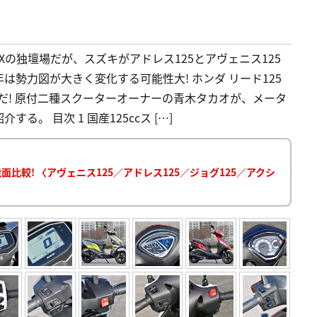
Xの独壇場だが、スズキがアドレス125とアヴェニス125
年は勢力図が大きく変化する可能性大! ホンダ リード125
だ! 原付二種スクーターオーナーの青木タカオが、メータ
。 目次 1 国産125ccス […]
比較! 〈アヴェニス125／アドレス125／ジョグ125／アクシ