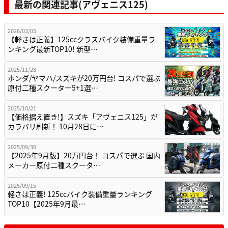
最新の関連記事(アヴェニス125)
2026/03/05
【軽さは正義】125ccクラスバイク装備重量ラ
ンキング最新TOP10! 新型…
2025/11/28
ホンダ/ヤマハ/スズキが20万円台! コスパで選ぶ
原付二種スクーター5+1選…
2025/10/21
【価格据え置き!】スズキ「アヴェニス125」が
カラバリ刷新！ 10月28日に…
2025/09/30
【2025年9月版】20万円台！ コスパで選ぶ 国内
メーカー原付二種スクータ…
2025/09/15
軽さは正義! 125ccバイク装備重量ランキング
TOP10【2025年9月最…