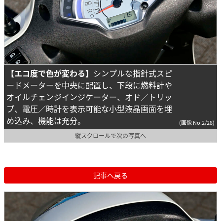
【エコ度で色が変わる】
シンプルな指針式スピ
ードメーターを中央に配置し、下段に燃料計や
オイルチェンジインジケーター、オド／トリッ
プ、電圧／時計を表示可能な小型液晶画面を埋
め込み、機能は充分。
(画像 No.2/28)
縦スクロールで次の写真へ
記事へ戻る