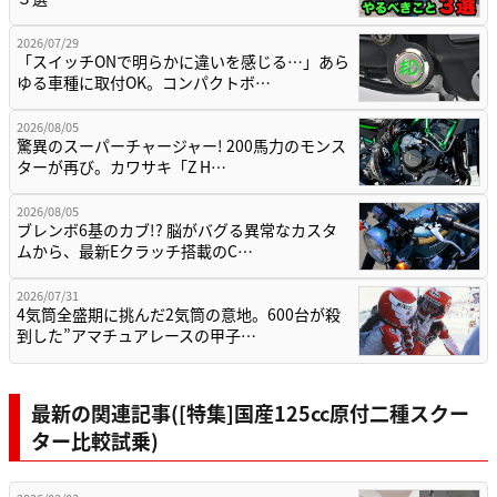
2026/07/29
「スイッチONで明らかに違いを感じる…」あら
ゆる車種に取付OK。コンパクトボ…
2026/08/05
驚異のスーパーチャージャー! 200馬力のモンス
ターが再び。カワサキ「Z H…
2026/08/05
ブレンボ6基のカブ!? 脳がバグる異常なカスタ
ムから、最新Eクラッチ搭載のC…
2026/07/31
4気筒全盛期に挑んだ2気筒の意地。600台が殺
到した”アマチュアレースの甲子…
最新の関連記事([特集]国産125cc原付二種スクー
ター比較試乗)