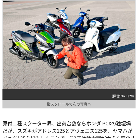
(画像 No.1/28)
縦スクロールで次の写真へ
原付二種スクーター界、出荷台数ならホンダ PCXの独壇場
だが、スズキがアドレス125とアヴェニス125を、ヤマハが
ジョグ125を投入したことで、’23年は勢力図が大きく変化す