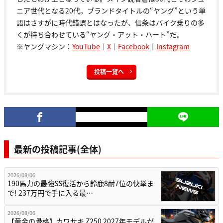
ニア世代となる20代。ブランドタイトルの“ヤング”という単
語はさすがに時代錯誤とはなったが、信条はバイク乗りの多
くが持ち合わせている“ヤング・アット・ハート”だ。
※ヤングマシン：
YouTube
｜
X
｜
Facebook
｜
Instagram
投稿一覧へ
最新の投稿記事(全体)
2026/08/06
190馬力の最強SS復活から鈴鹿8耐7位の快挙ま
で! 237万円で手に入る最…
2026/08/06
【黄金の骨格】カワサキ Z250 2027年モデルが