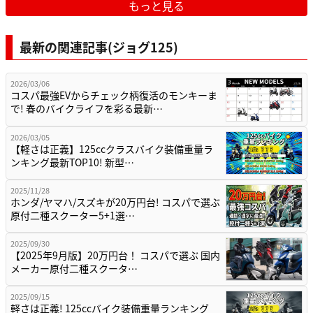
もっと見る
最新の関連記事(ジョグ125)
2026/03/06
コスパ最強EVからチェック柄復活のモンキーま
で! 春のバイクライフを彩る最新…
2026/03/05
【軽さは正義】125ccクラスバイク装備重量ラ
ンキング最新TOP10! 新型…
2025/11/28
ホンダ/ヤマハ/スズキが20万円台! コスパで選ぶ
原付二種スクーター5+1選…
2025/09/30
【2025年9月版】20万円台！ コスパで選ぶ 国内
メーカー原付二種スクータ…
2025/09/15
軽さは正義! 125ccバイク装備重量ランキング