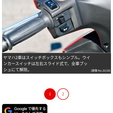
ヤマハ2車はスイッチボックスもシンプル。ウイ
ンカースイッチは左右スライド式で、全車プッ
シュにて解除。
(画像 No.20/28)
1
2