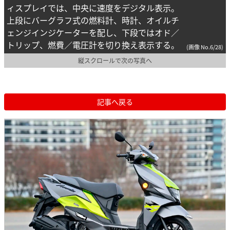
ィスプレイでは、中央に速度をデジタル表示。
上段にバーグラフ式の燃料計、時計、オイルチ
ェンジインジケーターを配し、下段ではオド／
トリップ、燃費／電圧計を切り換え表示する。
(画像 No.6/28)
縦スクロールで次の写真へ
記事へ戻る