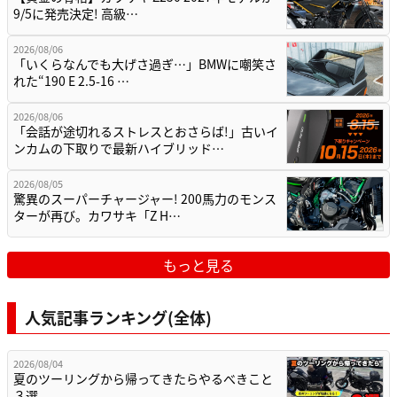
9/5に発売決定! 高級…
2026/08/06
「いくらなんでも大げさ過ぎ…」BMWに嘲笑さ
れた“190 E 2.5-16 …
2026/08/06
「会話が途切れるストレスとおさらば!」古いイ
ンカムの下取りで最新ハイブリッド…
2026/08/05
驚異のスーパーチャージャー! 200馬力のモンス
ターが再び。カワサキ「Z H…
もっと見る
人気記事ランキング(全体)
2026/08/04
夏のツーリングから帰ってきたらやるべきこと
３選