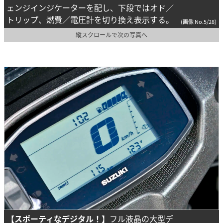
ェンジインジケーターを配し、下段ではオド／
トリップ、燃費／電圧計を切り換え表示する。
(画像 No.5/28)
縦スクロールで次の写真へ
【スポーティなデジタル！】
フル液晶の大型デ