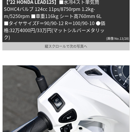
【’22 HONDA LEAD125】
■水冷4スト単気筒
SOHC4バルブ 124cc 11ps/8750rpm 1.2kg-
m/5250rpm ■車重116kg シート高760mm 6L
■タイヤサイズF＝90/90-12 R＝100/90-10 ●価
格:32万4000円/33万円(マットシルバーメタリッ
ク)
(画像 No.13/28)
縦スクロールで次の写真へ