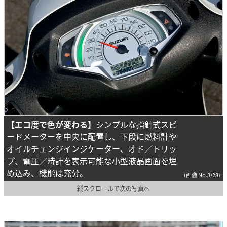
【エコ度で色が変わる】
シンプルな指針式スピ
ードメーターを中央に配置し、下段に燃料計や
オイルチェンジインジケーター、オド／トリッ
プ、電圧／時計を表示可能な小型液晶画面を埋
め込み、機能は充分。
(画像 No.3/28)
縦スクロールで次の写真へ