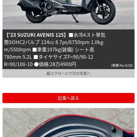
【’23 SUZUKI AVENIS 125】
■水冷4スト単気
筒SOHC2バルブ 124cc 8.7ps/6750rpm 1.0kg-
m/5500rpm ■車重107kg(装備) シート高
780mm 5.2L ■タイヤサイズF=90/90-12
R=90/100-10 ●価格:28万4900円
(画像 No.8/28)
縦スクロールで次の写真へ
記事へ戻る