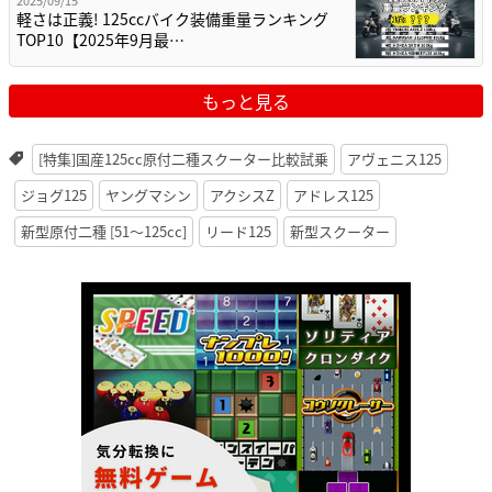
軽さは正義! 125ccバイク装備重量ランキング
TOP10【2025年9月最…
もっと見る
[特集]国産125cc原付二種スクーター比較試乗
アヴェニス125
ジョグ125
ヤングマシン
アクシスZ
アドレス125
新型原付二種 [51〜125cc]
リード125
新型スクーター