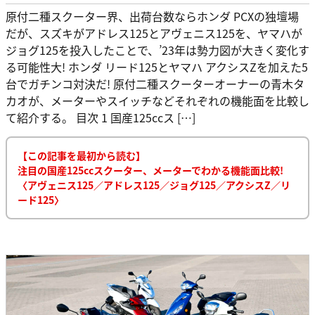
原付二種スクーター界、出荷台数ならホンダ PCXの独壇場
だが、スズキがアドレス125とアヴェニス125を、ヤマハが
ジョグ125を投入したことで、’23年は勢力図が大きく変化す
る可能性大! ホンダ リード125とヤマハ アクシスZを加えた5
台でガチンコ対決だ! 原付二種スクーターオーナーの青木タ
カオが、メーターやスイッチなどそれぞれの機能面を比較し
て紹介する。 目次 1 国産125ccス […]
【この記事を最初から読む】
注目の国産125ccスクーター、メーターでわかる機能面比較!
〈アヴェニス125／アドレス125／ジョグ125／アクシスZ／リ
ード125〉