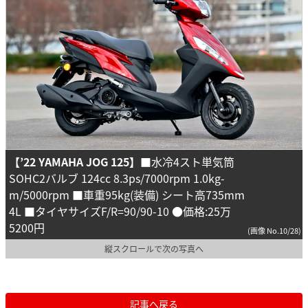
【’22 YAMAHA JOG 125】
■水冷4スト単気筒
SOHC2バルブ 124cc 8.3ps/7000rpm 1.0kg-
m/5000rpm ■車重95kg(装備) シート高735mm
4L ■タイヤサイズF/R=90/90-10 ●価格:25万
5200円
(画像 No.10/28)
縦スクロールで次の写真へ
記事へ戻る