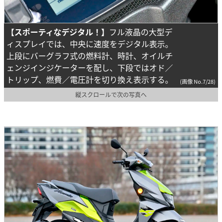
【スポーティなデジタル！】
フル液晶の大型デ
ィスプレイでは、中央に速度をデジタル表示。
上段にバーグラフ式の燃料計、時計、オイルチ
ェンジインジケーターを配し、下段ではオド／
トリップ、燃費／電圧計を切り換え表示する。
(画像 No.7/28)
縦スクロールで次の写真へ