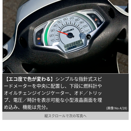
【エコ度で色が変わる】
シンプルな指針式スピ
ードメーターを中央に配置し、下段に燃料計や
オイルチェンジインジケーター、オド／トリッ
プ、電圧／時計を表示可能な小型液晶画面を埋
め込み、機能は充分。
(画像 No.4/28)
縦スクロールで次の写真へ