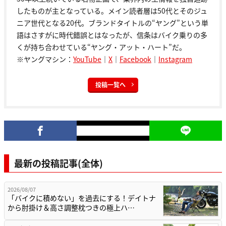
したものが主となっている。メイン読者層は50代とそのジュ
ニア世代となる20代。ブランドタイトルの“ヤング”という単
語はさすがに時代錯誤とはなったが、信条はバイク乗りの多
くが持ち合わせている“ヤング・アット・ハート”だ。
※ヤングマシン：
YouTube
｜
X
｜
Facebook
｜
Instagram
投稿一覧へ
最新の投稿記事(全体)
2026/08/07
「バイクに積めない」を過去にする！デイトナ
から肘掛け＆高さ調整枕つきの極上ハ…