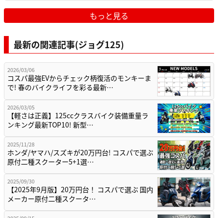
もっと見る
最新の関連記事(ジョグ125)
2026/03/06
コスパ最強EVからチェック柄復活のモンキーま
で! 春のバイクライフを彩る最新…
2026/03/05
【軽さは正義】125ccクラスバイク装備重量ラ
ンキング最新TOP10! 新型…
2025/11/28
ホンダ/ヤマハ/スズキが20万円台! コスパで選ぶ
原付二種スクーター5+1選…
2025/09/30
【2025年9月版】20万円台！ コスパで選ぶ 国内
メーカー原付二種スクータ…
2025/09/15