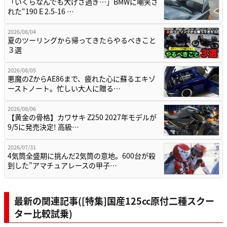
「いくらなんでも大げさ過ぎ…」BMWに嘲笑さ
れた“190 E 2.5-16 …
2026/08/04
夏のツーリングから帰ってきたらやるべきこと
３選
2026/08/05
悪魔のZからAE86まで、疲れた心に蘇るエキゾ
ーストノート。忙しい大人に贈る…
2026/08/06
【黄金の骨格】カワサキ Z250 2027年モデルが
9/5に発売決定! 高級…
2026/07/31
4気筒全盛期に挑んだ2気筒の意地。600台が殺
到した”アマチュアレースの甲子…
最新の関連記事([特集]国産125cc原付二種スクー
ター比較試乗)