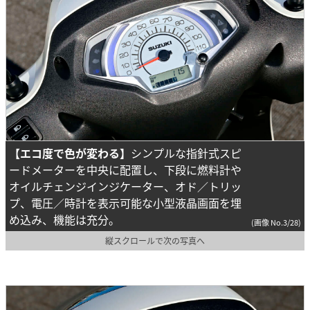
【エコ度で色が変わる】
シンプルな指針式スピ
ードメーターを中央に配置し、下段に燃料計や
オイルチェンジインジケーター、オド／トリッ
プ、電圧／時計を表示可能な小型液晶画面を埋
め込み、機能は充分。
(画像 No.3/28)
縦スクロールで次の写真へ