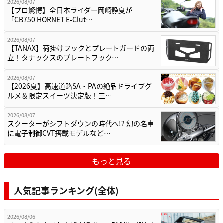
2026/08/07
【プロ驚愕】全日本ライダー岡崎静夏が
「CB750 HORNET E-Clut…
2026/08/07
【TANAX】荷掛けフックとプレートガードの両
立！タナックスのプレートフック…
2026/08/07
【2026夏】高速道路SA・PAの絶品ドライブグ
ルメ＆限定スイーツ決定版！三…
2026/08/07
スクーターがシフトダウンの時代へ!? 幻の名車
に電子制御CVT搭載モデルなど…
もっと見る
人気記事ランキング(全体)
2026/08/06