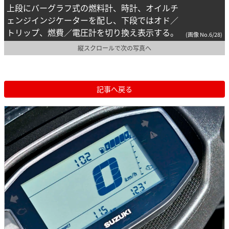
上段にバーグラフ式の燃料計、時計、オイルチ
ェンジインジケーターを配し、下段ではオド／
トリップ、燃費／電圧計を切り換え表示する。
(画像 No.6/28)
縦スクロールで次の写真へ
記事へ戻る