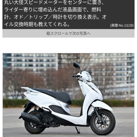
丸い大径スピードメーターをセンターに置き、
ライダー寄りに埋め込んだ液晶画面で、燃料
計、オド／トリップ／時計を切り換え表示。オ
イル交換時期も教えてくれる。
(画像 No.13/28)
縦スクロールで次の写真へ