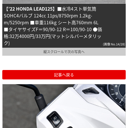
【’22 HONDA LEAD125】
■水冷4スト単気筒
SOHC4バルブ 124cc 11ps/8750rpm 1.2kg-
m/5250rpm ■車重116kg シート高760mm 6L
■タイヤサイズF＝90/90-12 R＝100/90-10 ●価
格:32万4000円/33万円(マットシルバーメタリッ
ク)
(画像 No.14/28)
縦スクロールで次の写真へ
記事へ戻る