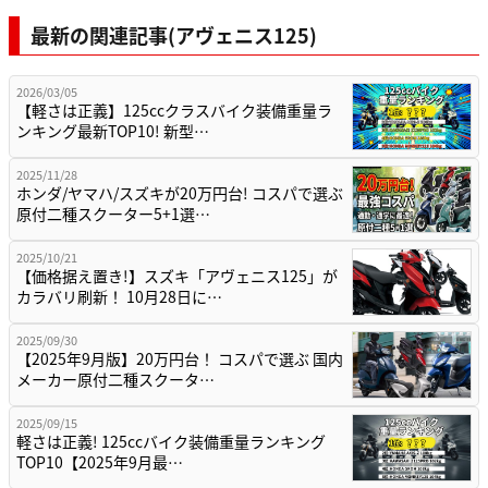
最新の関連記事(アヴェニス125)
2026/03/05
【軽さは正義】125ccクラスバイク装備重量ラ
ンキング最新TOP10! 新型…
2025/11/28
ホンダ/ヤマハ/スズキが20万円台! コスパで選ぶ
原付二種スクーター5+1選…
2025/10/21
【価格据え置き!】スズキ「アヴェニス125」が
カラバリ刷新！ 10月28日に…
2025/09/30
【2025年9月版】20万円台！ コスパで選ぶ 国内
メーカー原付二種スクータ…
2025/09/15
軽さは正義! 125ccバイク装備重量ランキング
TOP10【2025年9月最…