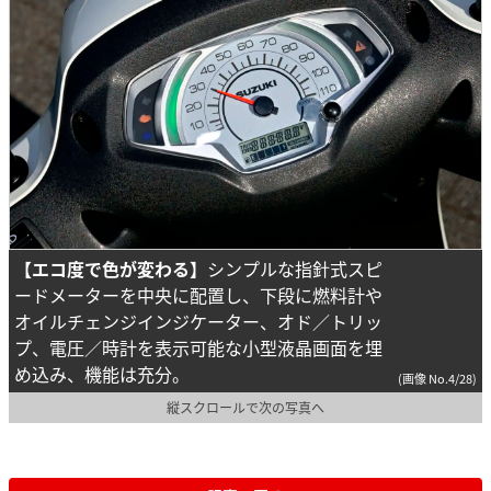
【エコ度で色が変わる】
シンプルな指針式スピ
ードメーターを中央に配置し、下段に燃料計や
オイルチェンジインジケーター、オド／トリッ
プ、電圧／時計を表示可能な小型液晶画面を埋
め込み、機能は充分。
(画像 No.4/28)
縦スクロールで次の写真へ