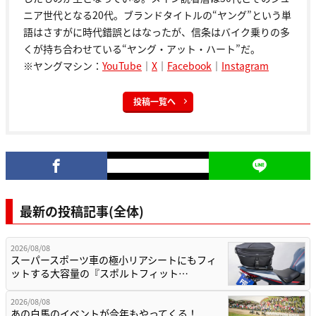
ニア世代となる20代。ブランドタイトルの“ヤング”という単
語はさすがに時代錯誤とはなったが、信条はバイク乗りの多
くが持ち合わせている“ヤング・アット・ハート”だ。
※ヤングマシン：
YouTube
｜
X
｜
Facebook
｜
Instagram
投稿一覧へ
最新の投稿記事(全体)
2026/08/08
スーパースポーツ車の極小リアシートにもフィ
ットする大容量の『スポルトフィット…
2026/08/08
あの白馬のイベントが今年もやってくる！