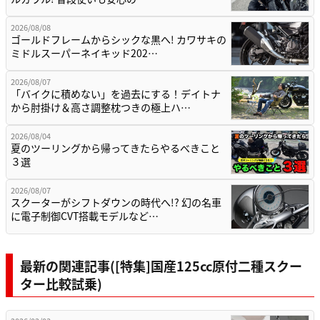
2026/08/08
ゴールドフレームからシックな黒へ! カワサキの
ミドルスーパーネイキッド202…
2026/08/07
「バイクに積めない」を過去にする！デイトナ
から肘掛け＆高さ調整枕つきの極上ハ…
2026/08/04
夏のツーリングから帰ってきたらやるべきこと
３選
2026/08/07
スクーターがシフトダウンの時代へ!? 幻の名車
に電子制御CVT搭載モデルなど…
最新の関連記事([特集]国産125cc原付二種スクー
ター比較試乗)