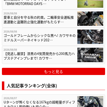
「BMW MOTORRAD DAYS …
2026/08/08
愛車と自分を守る秋の約束。二輪車安全運転推
進運動と盗難防止強化運動がもたらす…
2026/08/08
ゴールドフレームからシックな黒へ! カワサキの
ミドルスーパーネイキッド202…
2026/08/08
【見逃し厳禁】漆黒の4気筒発売から200馬力ハ
ブステアインプレまで! カワサ…
もっと見る
人気記事ランキング(全体)
2026/08/07
Uターンが怖くなくなる167kgの超軽量ボディフ
ルカウル! 普段使いも安心の…