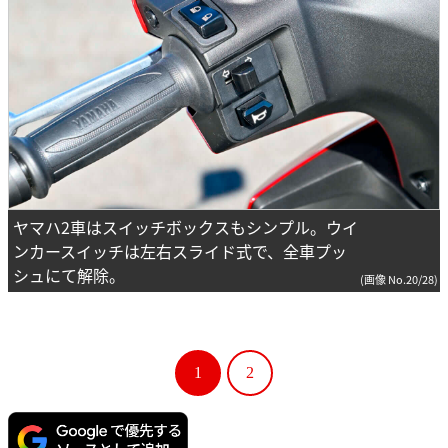
ヤマハ2車はスイッチボックスもシンプル。ウイ
ンカースイッチは左右スライド式で、全車プッ
シュにて解除。
(画像 No.20/28)
1
2