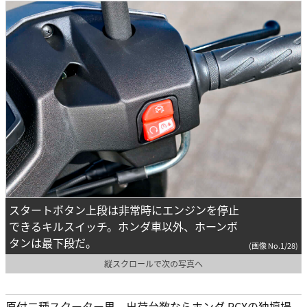
スタートボタン上段は非常時にエンジンを停止
できるキルスイッチ。ホンダ車以外、ホーンボ
タンは最下段だ。
(画像 No.1/28)
縦スクロールで次の写真へ
原付二種スクーター界、出荷台数ならホンダ PCXの独壇場