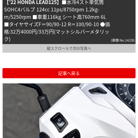
【’22 HONDA LEAD125】
■水冷4スト単気筒
SOHC4バルブ 124cc 11ps/8750rpm 1.2kg-
m/5250rpm ■車重116kg シート高760mm 6L
■タイヤサイズF＝90/90-12 R＝100/90-10 ●価
格:32万4000円/33万円(マットシルバーメタリッ
ク)
(画像 No.14/28)
縦スクロールで次の写真へ
記事へ戻る