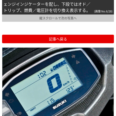
ェンジインジケーターを配し、下段ではオド／
トリップ、燃費／電圧計を切り換え表示する。
(画像 No.6/28)
縦スクロールで次の写真へ
記事へ戻る