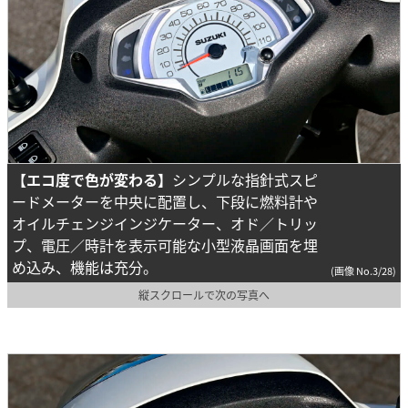
【エコ度で色が変わる】
シンプルな指針式スピ
ードメーターを中央に配置し、下段に燃料計や
オイルチェンジインジケーター、オド／トリッ
プ、電圧／時計を表示可能な小型液晶画面を埋
め込み、機能は充分。
(画像 No.3/28)
縦スクロールで次の写真へ