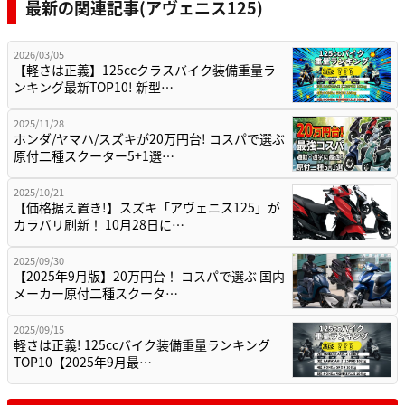
最新の関連記事(アヴェニス125)
2026/03/05
【軽さは正義】125ccクラスバイク装備重量ラ
ンキング最新TOP10! 新型…
2025/11/28
ホンダ/ヤマハ/スズキが20万円台! コスパで選ぶ
原付二種スクーター5+1選…
2025/10/21
【価格据え置き!】スズキ「アヴェニス125」が
カラバリ刷新！ 10月28日に…
2025/09/30
【2025年9月版】20万円台！ コスパで選ぶ 国内
メーカー原付二種スクータ…
2025/09/15
軽さは正義! 125ccバイク装備重量ランキング
TOP10【2025年9月最…