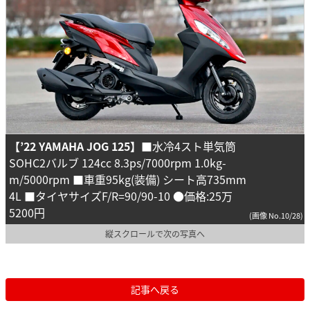
【’22 YAMAHA JOG 125】
■水冷4スト単気筒
SOHC2バルブ 124cc 8.3ps/7000rpm 1.0kg-
m/5000rpm ■車重95kg(装備) シート高735mm
4L ■タイヤサイズF/R=90/90-10 ●価格:25万
5200円
(画像 No.10/28)
縦スクロールで次の写真へ
記事へ戻る