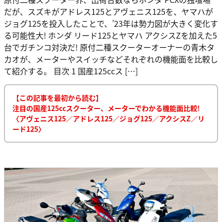
だが、スズキがアドレス125とアヴェニス125を、ヤマハが
ジョグ125を投入したことで、’23年は勢力図が大きく変化す
る可能性大! ホンダ リード125とヤマハ アクシスZを加えた5
台でガチンコ対決だ! 原付二種スクーターオーナーの青木タ
カオが、メーターやスイッチなどそれぞれの機能面を比較し
て紹介する。 目次 1 国産125ccス […]
【この記事を最初から読む】
注目の国産125ccスクーター、メーターでわかる機能面比較!
〈アヴェニス125／アドレス125／ジョグ125／アクシスZ／リ
ード125〉