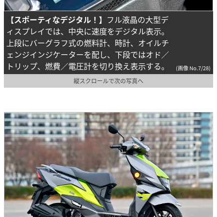
【スポーティなデジタル！】
フル液晶の大型デ
ィスプレイでは、中央に速度をデジタル表示。
上段にバーグラフ式の燃料計、時計、オイルチ
ェンジインジケーターを配し、下段ではオド／
トリップ、燃費／電圧計を切り換え表示する。
(画像 No.7/28)
縦スクロールで次の写真へ