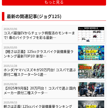
もっと見る
最新の関連記事(ジョグ125)
2026/03/06
コスパ最強EVからチェック柄復活のモンキーま
で! 春のバイクライフを彩る最新…
2026/03/05
【軽さは正義】125ccクラスバイク装備重量ラ
ンキング最新TOP10! 新型…
2025/11/28
ホンダ/ヤマハ/スズキが20万円台! コスパで選ぶ
原付二種スクーター5+1選…
2025/09/30
【2025年9月版】20万円台！ コスパで選ぶ 国内
メーカー原付二種スクータ…
2025/09/15
軽さは正義! 125ccバイク装備重量ランキング