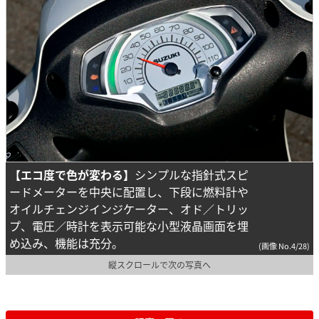
【エコ度で色が変わる】
シンプルな指針式スピ
ードメーターを中央に配置し、下段に燃料計や
オイルチェンジインジケーター、オド／トリッ
プ、電圧／時計を表示可能な小型液晶画面を埋
め込み、機能は充分。
(画像 No.4/28)
縦スクロールで次の写真へ