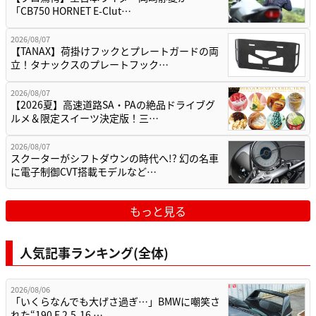
「CB750 HORNET E-Clut…
2026/08/07
【TANAX】荷掛けフックとプレートガードの両
立！タナックスのプレートフック…
2026/08/07
【2026夏】高速道路SA・PAの絶品ドライブグ
ルメ＆限定スイーツ決定版！三…
2026/08/07
スクーターがシフトダウンの時代へ!? 幻の名車
に電子制御CVT搭載モデルなど…
もっと見る
人気記事ランキング(全体)
2026/08/06
「いくらなんでも大げさ過ぎ…」BMWに嘲笑さ
れた“190 E 2.5-16 …