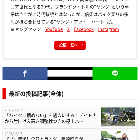
ニア世代となる20代。ブランドタイトルの“ヤング”という単
語はさすがに時代錯誤とはなったが、信条はバイク乗りの多
くが持ち合わせている“ヤング・アット・ハート”だ。
※ヤングマシン：
YouTube
｜
X
｜
Facebook
｜
Instagram
投稿一覧へ
最新の投稿記事(全体)
2026/08/07
「バイクに積めない」を過去にする！デイトナ
から肘掛け＆高さ調整枕つきの極上ハ…
2026/08/07
【プロ驚愕】全日本ライダー岡崎静夏が