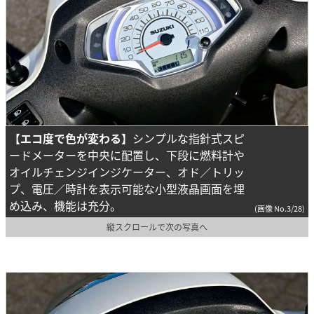
【エコ度で色が変わる】
シンプルな指針式スピ
ードメーターを中央に配置し、下段に燃料計や
オイルチェンジインジケーター、オド／トリッ
プ、電圧／時計を表示可能な小型液晶画面を埋
め込み、機能は充分。
(画像 No.3/28)
縦スクロールで次の写真へ