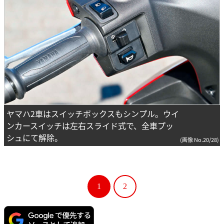
ヤマハ2車はスイッチボックスもシンプル。ウイ
ンカースイッチは左右スライド式で、全車プッ
シュにて解除。
(画像 No.20/28)
1
2