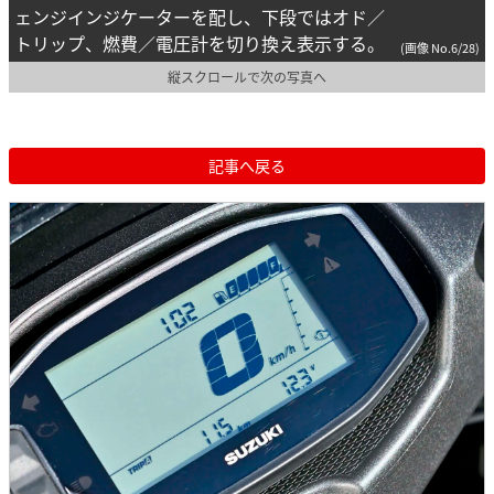
ェンジインジケーターを配し、下段ではオド／
トリップ、燃費／電圧計を切り換え表示する。
(画像 No.6/28)
縦スクロールで次の写真へ
記事へ戻る