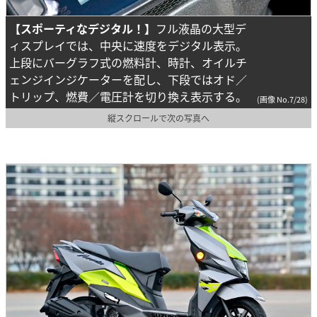
【スポーティなデジタル！】
フル液晶の大型デ
ィスプレイでは、中央に速度をデジタル表示。
上段にバーグラフ式の燃料計、時計、オイルチ
ェンジインジケーターを配し、下段ではオド／
トリップ、燃費／電圧計を切り換え表示する。
(画像 No.7/28)
縦スクロールで次の写真へ