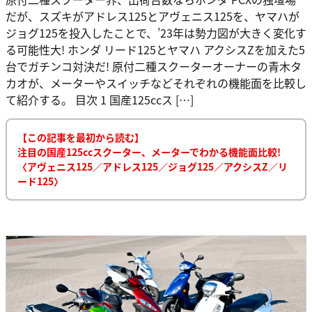
だが、スズキがアドレス125とアヴェニス125を、ヤマハが
ジョグ125を投入したことで、’23年は勢力図が大きく変化す
る可能性大! ホンダ リード125とヤマハ アクシスZを加えた5
台でガチンコ対決だ! 原付二種スクーターオーナーの青木タ
カオが、メーターやスイッチなどそれぞれの機能面を比較し
て紹介する。 目次 1 国産125ccス […]
【この記事を最初から読む】
注目の国産125ccスクーター、メーターでわかる機能面比較!
〈アヴェニス125／アドレス125／ジョグ125／アクシスZ／リ
ード125〉