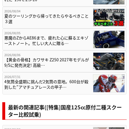
2026/08/04
夏のツーリングから帰ってきたらやるべきこと
３選
2026/08/05
悪魔のZからAE86まで、疲れた心に蘇るエキゾ
ーストノート。忙しい大人に贈る…
2026/08/06
【黄金の骨格】カワサキ Z250 2027年モデルが
9/5に発売決定! 高級…
2026/07/31
4気筒全盛期に挑んだ2気筒の意地。600台が殺
到した”アマチュアレースの甲子…
最新の関連記事([特集]国産125cc原付二種スクー
ター比較試乗)