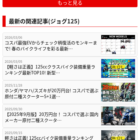
もっと見る
最新の関連記事(ジョグ125)
2026/03/06
コスパ最強EVからチェック柄復活のモンキーま
で! 春のバイクライフを彩る最新…
2026/03/05
【軽さは正義】125ccクラスバイク装備重量ラ
ンキング最新TOP10! 新型…
2025/11/28
ホンダ/ヤマハ/スズキが20万円台! コスパで選ぶ
原付二種スクーター5+1選…
2025/09/30
【2025年9月版】20万円台！ コスパで選ぶ 国内
メーカー原付二種スクータ…
2025/09/15
軽さは正義! 125ccバイク装備重量ランキング