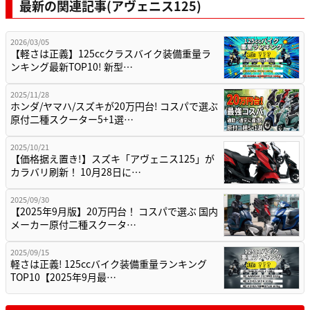
最新の関連記事(アヴェニス125)
2026/03/05
【軽さは正義】125ccクラスバイク装備重量ラ
ンキング最新TOP10! 新型…
2025/11/28
ホンダ/ヤマハ/スズキが20万円台! コスパで選ぶ
原付二種スクーター5+1選…
2025/10/21
【価格据え置き!】スズキ「アヴェニス125」が
カラバリ刷新！ 10月28日に…
2025/09/30
【2025年9月版】20万円台！ コスパで選ぶ 国内
メーカー原付二種スクータ…
2025/09/15
軽さは正義! 125ccバイク装備重量ランキング
TOP10【2025年9月最…