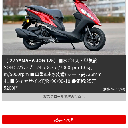
【’22 YAMAHA JOG 125】
■水冷4スト単気筒
SOHC2バルブ 124cc 8.3ps/7000rpm 1.0kg-
m/5000rpm ■車重95kg(装備) シート高735mm
4L ■タイヤサイズF/R=90/90-10 ●価格:25万
5200円
(画像 No.10/28)
縦スクロールで次の写真へ
記事へ戻る