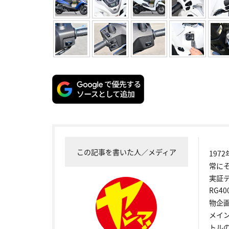
この記事を書いた人／メディア
19
常に
実証
RG4
物企
メイ
トル