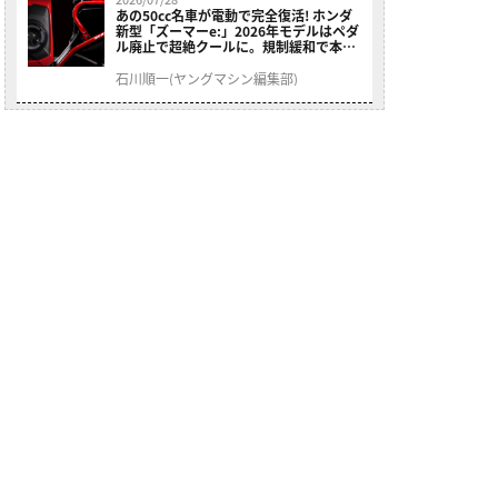
あの50cc名車が電動で完全復活! ホンダ
新型「ズーマーe:」2026年モデルはペダ
ル廃止で超絶クールに。規制緩和で本来
の姿へ【海外】
石川順一(ヤングマシン編集部)