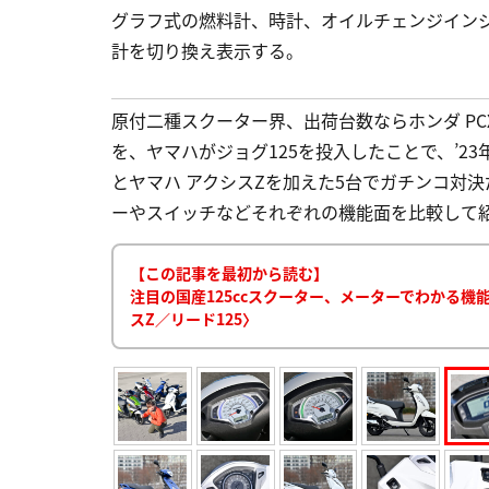
グラフ式の燃料計、時計、オイルチェンジイン
計を切り換え表示する。
原付二種スクーター界、出荷台数ならホンダ PC
を、ヤマハがジョグ125を投入したことで、’23
とヤマハ アクシスZを加えた5台でガチンコ対決
ーやスイッチなどそれぞれの機能面を比較して紹介する
【この記事を最初から読む】
注目の国産125ccスクーター、メーターでわかる機能面
スZ／リード125〉