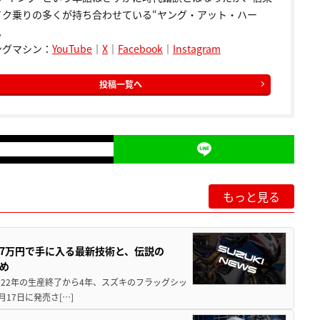
イク乗りの多くが持ち合わせている“ヤング・アット・ハー
。
ングマシン：
YouTube
｜
X
｜
Facebook
｜
Instagram
投稿一覧へ
もっと見る
237万円で手に入る最新技術と、伝説の
とめ
 2022年の生産終了から4年、スズキのフラッグシッ
月17日に発売さ[…]