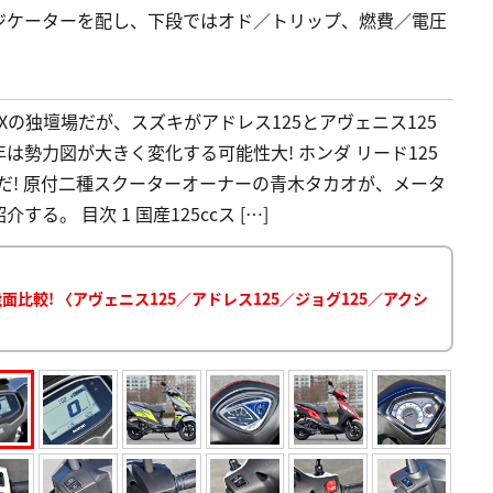
ジケーターを配し、下段ではオド／トリップ、燃費／電圧
Xの独壇場だが、スズキがアドレス125とアヴェニス125
年は勢力図が大きく変化する可能性大! ホンダ リード125
だ! 原付二種スクーターオーナーの青木タカオが、メータ
。 目次 1 国産125ccス […]
比較! 〈アヴェニス125／アドレス125／ジョグ125／アクシ