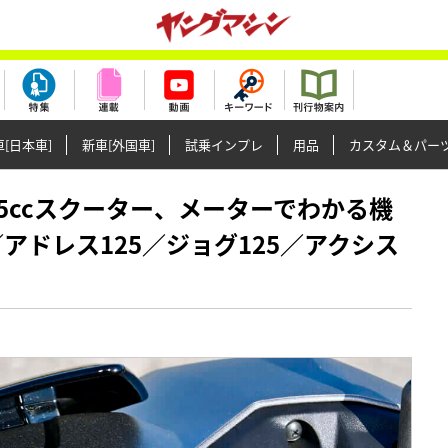
[日本車]
新車[外国車]
試乗インプレ
用品
カスタム＆パー
産125ccスクーター、メーターでわかる機
／アドレス125／ジョグ125／アクシス