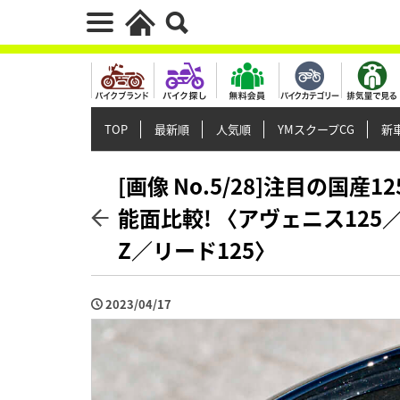
TOP
最新順
人気順
YMスクープCG
新車
[画像 No.5/28]注目の国
能面比較! 〈アヴェニス125
Z／リード125〉
2023/04/17