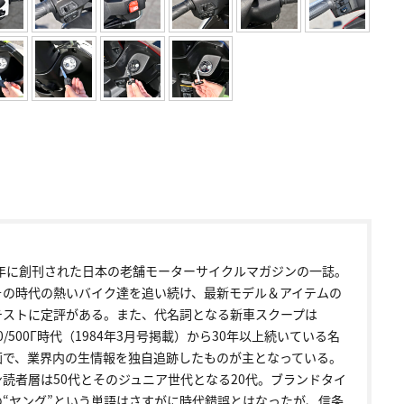
72年に創刊された日本の老舗モーターサイクルマガジンの一誌。
その時代の熱いバイク達を追い続け、最新モデル＆アイテムの
テストに定評がある。また、代名詞となる新車スクープは
00/500Γ時代（1984年3月号掲載）から30年以上続いている名
画で、業界内の生情報を独自追跡したものが主となっている。
ン読者層は50代とそのジュニア世代となる20代。ブランドタイ
の“ヤング”という単語はさすがに時代錯誤とはなったが、信条