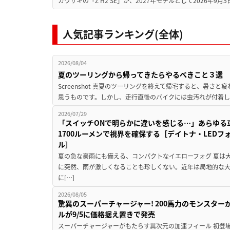
カワサキの「Z H2 SE」が、2027年モデルとして2026年9月
人気記事ランキング(全体)
2026/08/04
夏のツーリングから帰ってきたらやるべきこと３選
Screenshot 真夏のツーリングを終えて帰宅すると、暑さ
思うものです。しかし、走行直後のバイクには虫汚れが付着し
2026/07/29
「スイッチONで明らかに違いを感じる…」あらゆる
1700ルーメンで視界を確保する［デイトナ・LEDフ
ル］
夏の急な豪雨にも備える、コンパクトなイエローフォグ 夏は
に突然、雨が激しくなることも珍しくない。近年は局地的な
に[…]
2026/08/05
驚異のスーパーチャージャー! 200馬力のモンスターが再
ルが9/5に価格据え置きで発売
スーパーチャージャーがもたらす異次元の加速フィール 初登