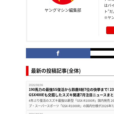
はバ
ヤングマシン編集部
ト”だ
※ヤ
最新の投稿記事(全体)
2026/08/06
190馬力の最強SS復活から鈴鹿8耐7位の快挙まで! 
GSX400Eも交錯したスズキ関連7月注目ニュースま
4年ぶり復活のスズキ最強SS新型「GSX-R1000R」国内発売
プ・スーパースポーツ「GSX-R1000R」の国内仕様が2026年7