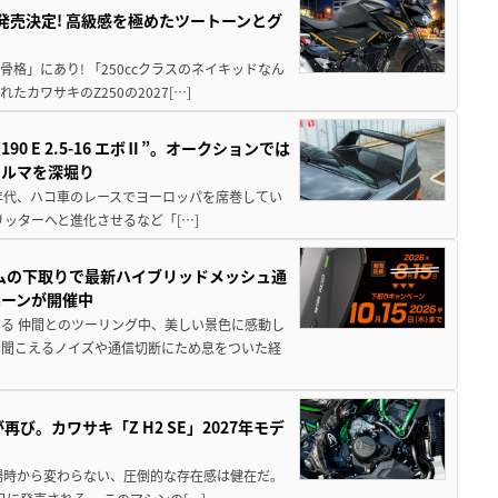
5に発売決定! 高級感を極めたツートーンとグ
骨格」にあり! 「250ccクラスのネイキッドなん
ワサキのZ250の2027[…]
 E 2.5-16 エボⅡ”。オークションでは
クルマを深堀り
80年代、ハコ車のレースでヨーロッパを席巻してい
5リッターへと進化させるなど「[…]
ムの下取りで最新ハイブリッドメッシュ通
ペーンが開催中
る 仲間とのツーリング中、美しい景色に感動し
ら聞こえるノイズや通信切断にため息をついた経
び。カワサキ「Z H2 SE」2027年モデ
場時から変わらない、圧倒的な存在感は健在だ。