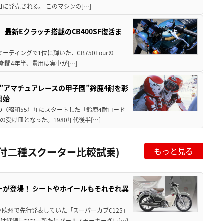
5日に発売される。 このマシンの[…]
最新Eクラッチ搭載のCB400SF復活ま
ミーティングで1位に輝いた、CB750Fourの
期間4年半、費用は実車が[…]
た”アマチュアレースの甲子園”鈴鹿4耐を彩
開始
80（昭和55）年にスタートした「鈴鹿4耐ロード
受け皿となった。1980年代後半[…]
c原付二種スクーター比較試乗)
もっと見る
ーが登場！ シートやホイールもそれぞれ異
欧州で先行発表していた「スーパーカブC125」
は継続しつつ、新たにパールスモーキーグレ[…]