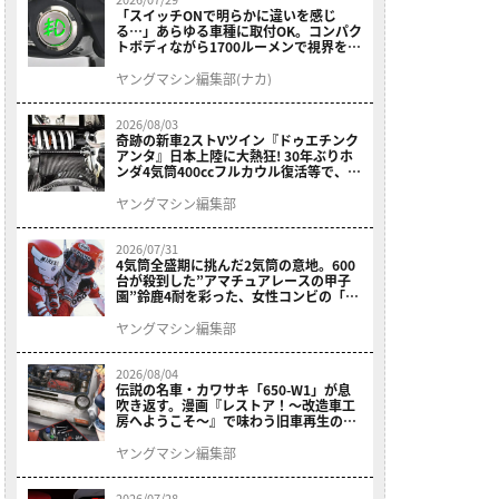
「スイッチONで明らかに違いを感じ
る…」あらゆる車種に取付OK。コンパク
トボディながら1700ルーメンで視界を確
保する［デイトナ・LEDフォグランプユ
ニット プレシャスレイ スモール］
ヤングマシン編集部(ナカ)
2026/08/03
奇跡の新車2ストVツイン『ドゥエチンク
アンタ』日本上陸に大熱狂! 30年ぶりホ
ンダ4気筒400ccフルカウル復活等で、ロ
マン溢れる1ヶ月に【7月ホットなバイク
ニュース振り返り】
ヤングマシン編集部
2026/07/31
4気筒全盛期に挑んだ2気筒の意地。600
台が殺到した”アマチュアレースの甲子
園”鈴鹿4耐を彩った、女性コンビの「ス
ズキGSX400E」が特別展示開始
ヤングマシン編集部
2026/08/04
伝説の名車・カワサキ「650-W1」が息
吹き返す。漫画『レストア！～改造車工
房へようこそ～』で味わう旧車再生のロ
マン
ヤングマシン編集部
2026/07/28