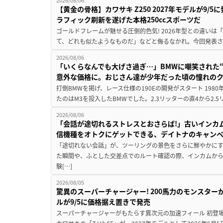
2026/08/06
【黄金の骨格】カワサキ Z250 2027年モデルが9/
ラフィック刷新を遂げた本格250ccスポーツだ
ゴールドフレームが魅せる圧倒的色気! 2026年型との違いは「
て、どれも似たようなものだ」などと侮るなかれ。今回発表されたカ
2026/08/06
「いくらなんでも大げさ過ぎ…」BMWに嘲笑された“190
意外な価格に。おじさん達が少年だった頃の憧れの
打倒BMWを掲げ、レース仕様の190Eの開発がスタート 19
たのはM3を投入したBMWでした。2.3リッターの直4から2.
2026/08/06
「会話が途切れるストレスとおさらば!」古いインカ
信機種をオトクにゲットできる、デイトナのキャン
「途切れない会話」が、ツーリングの景色をさらに鮮やかにす
た瞬間や、ふとした交差点でのルート確認の際、インカムか
験[…]
2026/08/05
驚異のスーパーチャージャー! 200馬力のモンスターが再
ルが9/5に価格据え置きで発売
スーパーチャージャーがもたらす異次元の加速フィール 初登