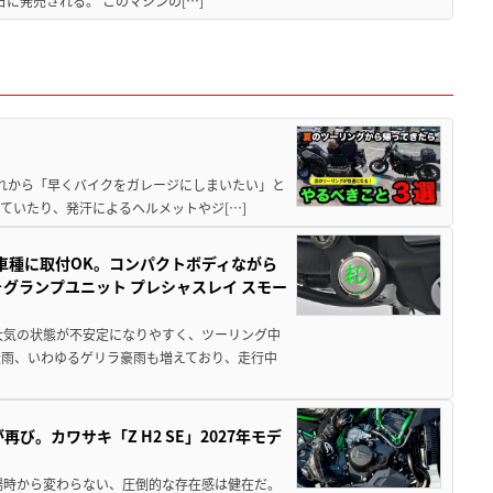
5日に発売される。 このマシンの[…]
と疲れから「早くバイクをガレージにしまいたい」と
ていたり、発汗によるヘルメットやジ[…]
車種に取付OK。コンパクトボディながら
ォグランプユニット プレシャスレイ スモー
大気の状態が不安定になりやすく、ツーリング中
大雨、いわゆるゲリラ豪雨も増えており、走行中
び。カワサキ「Z H2 SE」2027年モデ
場時から変わらない、圧倒的な存在感は健在だ。