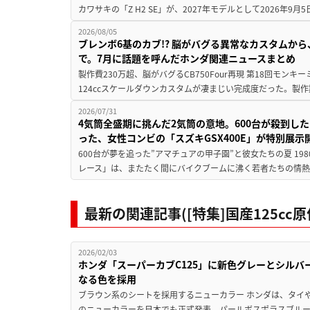
カワサキの「Z H2 SE」が、2027年モデルとして2026年9月
2026/08/05
ブレンボ6基のカブ!? 脳がバグる異常なカスタムから、
で。7月に話題を呼んだホンダ関連ニュースまとめ
製作費230万超、脳がバグるCB750Four再現 第18回モンキー
124ccスケールダウンカスタムが凄まじい完成度だった。製作
2026/07/31
4気筒全盛期に挑んだ2気筒の意地。600台が殺到し
った、女性コンビの「スズキGSX400E」が特別展示
600台が夢を追った”アマチュアの甲子園”と彼女たちの夏 19
レース」は、またたく間にバイクブームに沸く若者たちの情熱の
最新の関連記事([特集]国産125c
2026/02/03
ホンダ「スーパーカブC125」に新色グレーとシルバ
なる色を採用
ブラウン系のシートを採用するニューカラー ホンダは、タイや
のニューカラーを日本でも正式発表。パールボスポラスブルー