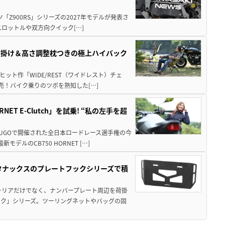
ツ「Z900RS」シリーズの2027年モデルが発表さ
ロットルや双方向クイック[…]
肘掛け＆高さ調整枕つきの極上ハイバック
ット作「WIDE/REST（ワイドレスト）チェ
発売！バイク乗りのツボを熟知した[…]
T E-Clutch」を試乗! “私の左手を超
SUGOで開催された全日本ロードレース選手権の今
ルのCB750 HORNET […]
！タナックスのプレートフックシリーズで積
ャリアだけでなく、ナンバープレート周辺を荷掛
ック」シリーズ。ツーリングネットやバッグの固