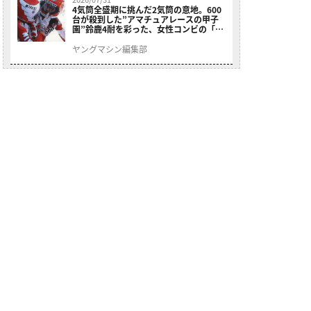
4気筒全盛期に挑んだ2気筒の意地。600
台が殺到した”アマチュアレースの甲子
園”鈴鹿4耐を彩った、女性コンビの「ス
ズキGSX400E」が特別展示開始
ヤングマシン編集部