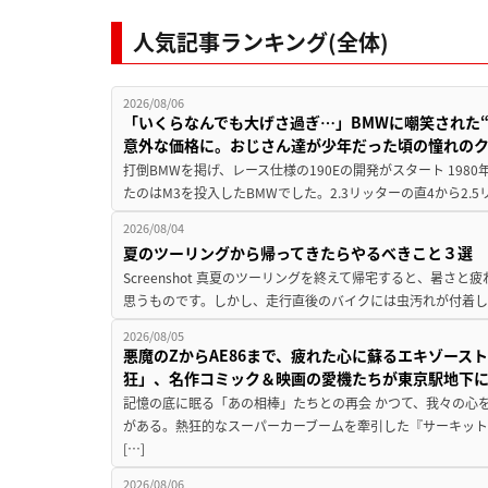
人気記事ランキング(全体)
2026/08/06
「いくらなんでも大げさ過ぎ…」BMWに嘲笑された“190
意外な価格に。おじさん達が少年だった頃の憧れの
打倒BMWを掲げ、レース仕様の190Eの開発がスタート 19
たのはM3を投入したBMWでした。2.3リッターの直4から2.
2026/08/04
夏のツーリングから帰ってきたらやるべきこと３選
Screenshot 真夏のツーリングを終えて帰宅すると、暑さ
思うものです。しかし、走行直後のバイクには虫汚れが付着し
2026/08/05
悪魔のZからAE86まで、疲れた心に蘇るエキゾース
狂」、名作コミック＆映画の愛機たちが東京駅地下
記憶の底に眠る「あの相棒」たちとの再会 かつて、我々の心
がある。熱狂的なスーパーカーブームを牽引した『サーキット
[…]
2026/08/06