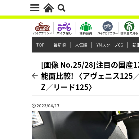
TOP
最新順
人気順
YMスクープCG
新車
[画像 No.25/28]注目の
能面比較! 〈アヴェニス125
Z／リード125〉
2023/04/17