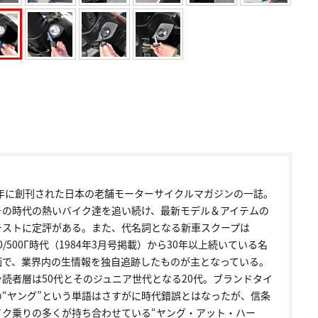
72年に創刊された日本の老舗モーターサイクルマガジンの一誌。
その時代の熱いバイク達を追い続け、最新モデル＆アイテムの
テストに定評がある。また、代名詞となる新車スクープは
00/500Γ時代（1984年3月号掲載）から30年以上続いている名
画で、業界内の生情報を独自追跡したものが主となっている。
ン読者層は50代とそのジュニア世代となる20代。ブランドタイ
の“ヤング”という単語はさすがに時代錯誤とはなったが、信条
イク乗りの多くが持ち合わせている“ヤング・アット・ハー