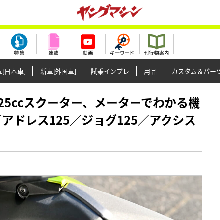
[日本車]
新車[外国車]
試乗インプレ
用品
カスタム＆パー
国産125ccスクーター、メーターでわかる機
／アドレス125／ジョグ125／アクシス