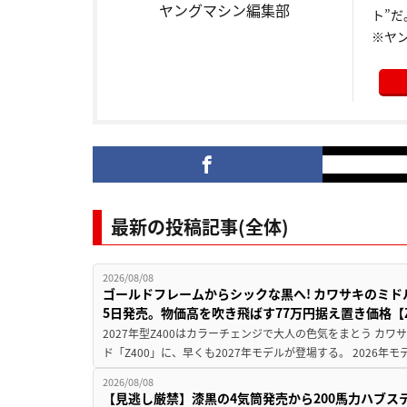
ヤングマシン編集部
ト”だ
※ヤ
最新の投稿記事(全体)
2026/08/08
ゴールドフレームからシックな黒へ! カワサキのミド
5日発売。物価高を吹き飛ばす77万円据え置き価格【Z
2027年型Z400はカラーチェンジで大人の色気をまとう カ
ド「Z400」に、早くも2027年モデルが登場する。 2026年
2026/08/08
【見逃し厳禁】漆黒の4気筒発売から200馬力ハブス