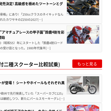
5に発売決定! 高級感を極めたツートーンとグ
骨格」にあり! 「250ccクラスのネイキッドなん
ワサキのZ250の2027[…]
た”アマチュアレースの甲子園”鈴鹿4耐を彩
開始
80（昭和55）年にスタートした「鈴鹿4耐ロード
受け皿となった。1980年代後半[…]
c原付二種スクーター比較試乗)
もっと見る
ーが登場！ シートやホイールもそれぞれ異
欧州で先行発表していた「スーパーカブC125」
は継続しつつ、新たにパールスモーキーグレ[…]