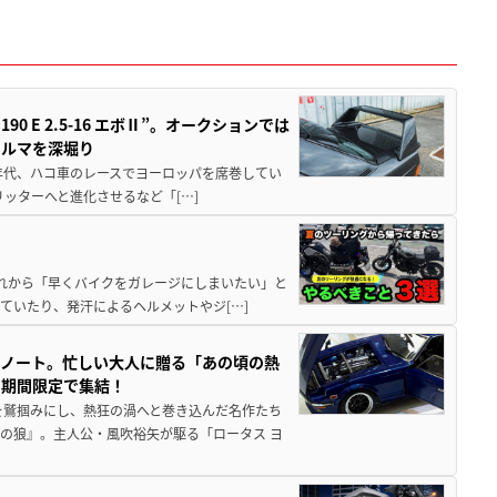
 E 2.5-16 エボⅡ”。オークションでは
クルマを深堀り
80年代、ハコ車のレースでヨーロッパを席巻してい
5リッターへと進化させるなど「[…]
と疲れから「早くバイクをガレージにしまいたい」と
ていたり、発汗によるヘルメットやジ[…]
トノート。忙しい大人に贈る「あの頃の熱
に期間限定で集結！
を鷲掴みにし、熱狂の渦へと巻き込んだ名作たち
の狼』。主人公・風吹裕矢が駆る「ロータス ヨ