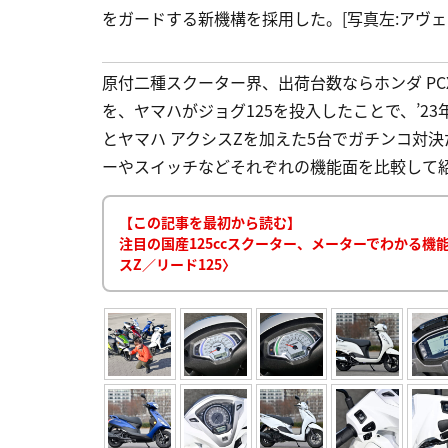
をガードする新機構を採用した。[写真左:アヴェニス
原付二種スクーター界、出荷台数ならホンダ PC
を、ヤマハがジョグ125を投入したことで、’23
とヤマハ アクシスZを加えた5台でガチンコ対決
ーやスイッチなどそれぞれの機能面を比較して紹介する
【この記事を最初から読む】
注目の国産125ccスクーター、メーターでわかる機能面
スZ／リード125〉