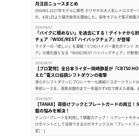
月注目ニュースまとめ
Z900RS 2027年モデルに新色 カワサキの大人気レトロスポー
れ、8月1日より順次発売を開始した。前年モデルで電子制御ス
2026/08/07
「バイクに積めない」を過去にする！デイトナから
チェア『WIDE/REST ハイバックチェア』が登場
ライダーの「欲しい」を凝縮！5つのハイパー進化ポイント 大ヒ
ア」の進化版となる『WIDE/REST ハイバックチェア』が新
2026/08/07
【プロ驚愕】全日本ライダー岡崎静夏が「CB750 HORNE
えた”電スロ協調シフトダウンの衝撃
滑らかシフトダウンにプロレーサーも嫉妬!? スポーツランド
季初レースを、表彰台圏内まで一歩届かず4位で終えた直後、最新モデ
2026/08/07
【TANAX】荷掛けフックとプレートガードの両立
載の悩みを解決！
ナンバープレートを利用して積載力アップ！ リアシートやキ
けポイントとして活用できるのがタナックスの「プレートフ
定[…]