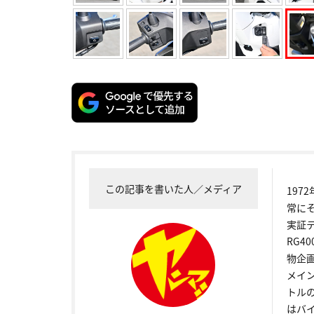
この記事を書いた人／メディア
19
常に
実証
RG4
物企
メイ
トル
はバ