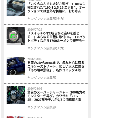
「いくらなんでも大げさ過ぎ…」BMWに
嘲笑された“190 E 2.5-16 エボⅡ”。オー
クションでは意外な価格に。おじさん達
が少年だった頃の憧れのクルマを深堀り
ヤングマシン編集部(ナカ)
2026/07/29
「スイッチONで明らかに違いを感じ
る…」あらゆる車種に取付OK。コンパク
トボディながら1700ルーメンで視界を確
保する［デイトナ・LEDフォグランプユ
ニット プレシャスレイ スモール］
ヤングマシン編集部(ナカ)
2026/08/05
悪魔のZからAE86まで、疲れた心に蘇る
エキゾーストノート。忙しい大人に贈る
「あの頃の熱狂」、名作コミック＆映画
の愛機たちが東京駅地下に期間限定で集
結！
ヤングマシン編集部
2026/08/05
驚異のスーパーチャージャー! 200馬力の
モンスターが再び。カワサキ「Z H2
SE」2027年モデルが9/5に価格据え置き
で発売
ヤングマシン編集部
2026/07/31