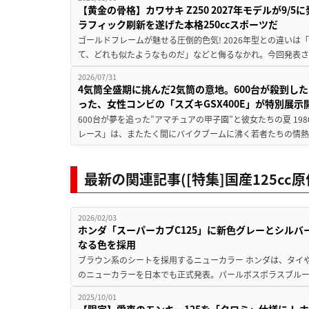
【黄金の骨格】カワサキ Z250 2027年モデルが9/
ラフィック刷新を遂げた本格250ccスポーツだ
ゴールドフレームが魅せる圧倒的色気! 2026年型との違いは「
て、どれも似たようなものだ」などと侮るなかれ。今回発表されたカ
2026/07/31
4気筒全盛期に挑んだ2気筒の意地。600台が殺到し
った、女性コンビの「スズキGSX400E」が特別展示
600台が夢を追った”アマチュアの甲子園”と彼女たちの夏 19
レース」は、またたく間にバイクブームに沸く若者たちの情熱の
最新の関連記事([特集]国産125c
2026/02/03
ホンダ「スーパーカブC125」に新色グレーとシルバ
なる色を採用
ブラウン系のシートを採用するニューカラー ホンダは、タイや
のニューカラーを日本でも正式発表。パールボスポラスブルー
2025/10/01