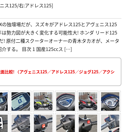
125/右:アドレス125]
Xの独壇場だが、スズキがアドレス125とアヴェニス125
年は勢力図が大きく変化する可能性大! ホンダ リード125
だ! 原付二種スクーターオーナーの青木タカオが、メータ
。 目次 1 国産125ccス […]
比較! 〈アヴェニス125／アドレス125／ジョグ125／アクシ