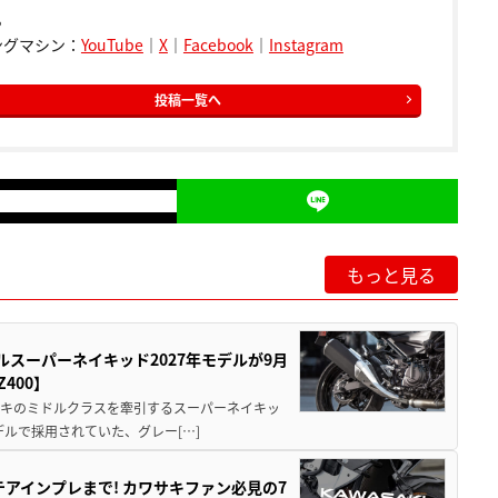
。
ングマシン：
YouTube
｜
X
｜
Facebook
｜
Instagram
投稿一覧へ
もっと見る
ルスーパーネイキッド2027年モデルが9月
400】
ワサキのミドルクラスを牽引するスーパーネイキッ
モデルで採用されていた、グレー[…]
テアインプレまで! カワサキファン必見の7