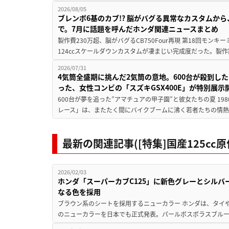
2026/08/05
ブレンボ6基のカブ!? 脳がバグる異常なカスタムから、
で。7月に話題を呼んだホンダ関連ニュースまとめ
製作費230万超、脳がバグるCB750Four再現 第18回モンキー
124ccスケールダウンカスタムが凄まじい完成度だった。製作
2026/07/31
4気筒全盛期に挑んだ2気筒の意地。600台が殺到し
った、女性コンビの「スズキGSX400E」が特別展示
600台が夢を追った”アマチュアの甲子園”と彼女たちの夏 19
レース」は、またたく間にバイクブームに沸く若者たちの情熱の
最新の関連記事([特集]国産125c
2026/02/03
ホンダ「スーパーカブC125」に新色グレーとシルバ
なる色を採用
ブラウン系のシートを採用するニューカラー ホンダは、タイや
のニューカラーを日本でも正式発表。パールボスポラスブルー