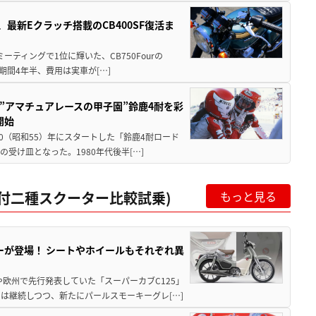
最新Eクラッチ搭載のCB400SF復活ま
ミーティングで1位に輝いた、CB750Fourの
期間4年半、費用は実車が[…]
た”アマチュアレースの甲子園”鈴鹿4耐を彩
開始
80（昭和55）年にスタートした「鈴鹿4耐ロード
受け皿となった。1980年代後半[…]
c原付二種スクーター比較試乗)
もっと見る
ーが登場！ シートやホイールもそれぞれ異
欧州で先行発表していた「スーパーカブC125」
は継続しつつ、新たにパールスモーキーグレ[…]