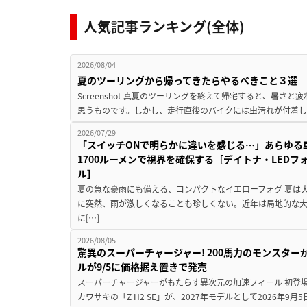
人気記事ランキング(全体)
2026/08/04
夏のツーリングから帰ってきたらやるべきこと３選
Screenshot 真夏のツーリングを終えて帰宅すると、暑さ
思うものです。しかし、走行直後のバイクには虫汚れが付着し
2026/07/29
「スイッチONで明らかに違いを感じる…」あらゆる
1700ルーメンで視界を確保する［デイトナ・LEDフ
ル］
夏の急な豪雨にも備える、コンパクトなイエローフォグ 夏は
に突然、雨が激しくなることも珍しくない。近年は局地的な
に[…]
2026/08/05
驚異のスーパーチャージャー! 200馬力のモンスターが再
ルが9/5に価格据え置きで発売
スーパーチャージャーがもたらす異次元の加速フィール 初登
カワサキの「Z H2 SE」が、2027年モデルとして2026年9月