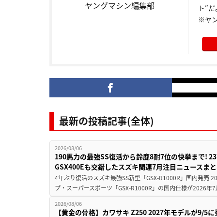
ヤングマシン編集部
ト”だ
※ヤ
最新の投稿記事(全体)
2026/08/06
190馬力の最強SS復活から鈴鹿8耐7位の快挙まで! 
GSX400Eも交錯したスズキ関連7月注目ニュースま
4年ぶり復活のスズキ最強SS新型「GSX-R1000R」国内発売
プ・スーパースポーツ「GSX-R1000R」の国内仕様が2026年7
2026/08/06
【黄金の骨格】カワサキ Z250 2027年モデルが9/