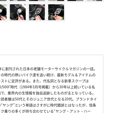
72年に創刊された日本の老舗モーターサイクルマガジンの一誌。
その時代の熱いバイク達を追い続け、最新モデル＆アイテムの
テストに定評がある。また、代名詞となる新車スクープは
00/500Γ時代（1984年3月号掲載）から30年以上続いている名
画で、業界内の生情報を独自追跡したものが主となっている。
ン読者層は50代とそのジュニア世代となる20代。ブランドタイ
の“ヤング”という単語はさすがに時代錯誤とはなったが、信条
イク乗りの多くが持ち合わせている“ヤング・アット・ハー