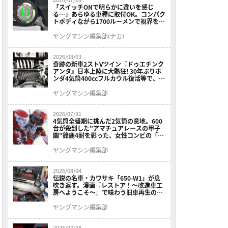
「スイッチONで明らかに違いを感じ
る…」あらゆる車種に取付OK。コンパク
トボディながら1700ルーメンで視界を確
保する［デイトナ・LEDフォグランプユ
ニット プレシャスレイ スモール］
ヤングマシン編集部(ナカ)
2026/08/03
奇跡の新車2ストVツイン『ドゥエチンク
アンタ』日本上陸に大熱狂! 30年ぶりホ
ンダ4気筒400ccフルカウル復活等で、ロ
マン溢れる1ヶ月に【7月ホットなバイク
ニュース振り返り】
ヤングマシン編集部
2026/07/31
4気筒全盛期に挑んだ2気筒の意地。600
台が殺到した”アマチュアレースの甲子
園”鈴鹿4耐を彩った、女性コンビの「ス
ズキGSX400E」が特別展示開始
ヤングマシン編集部
2026/08/04
伝説の名車・カワサキ「650-W1」が息
吹き返す。漫画『レストア！～改造車工
房へようこそ～』で味わう旧車再生のロ
マン
ヤングマシン編集部
2026/07/28