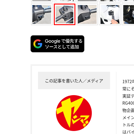
この記事を書いた人／メディア
19
常に
実証
RG4
物企
メイ
トル
はバ