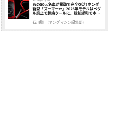
あの50cc名車が電動で完全復活! ホンダ
新型「ズーマーe:」2026年モデルはペダ
ル廃止で超絶クールに。規制緩和で本来
の姿へ【海外】
石川順一(ヤングマシン編集部)