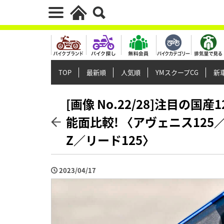
TOP
最新順
人気順
YMスクープCG
新車
[画像 No.22/28]注目の
能面比較! 〈アヴェニス125
Z／リード125〉
2023/04/17