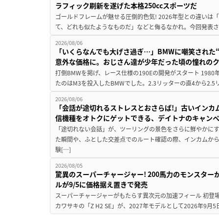
ラフィック刷新を遂げた本格250ccスポーツだ
ゴールドフレームが魅せる圧倒的色気! 2026年型との違いは「
て、どれも似たようなものだ」などと侮るなかれ。今回発表されたカ
2026/08/06
「いくらなんでも大げさ過ぎ…」BMWに嘲笑された“190
意外な価格に。おじさん達が少年だった頃の憧れの
打倒BMWを掲げ、レース仕様の190Eの開発がスタート 19
たのはM3を投入したBMWでした。2.3リッターの直4から2.
2026/08/06
「会話が途切れるストレスとおさらば!」古いインカ
信機種をオトクにゲットできる、デイトナのキャン
「途切れない会話」が、ツーリングの景色をさらに鮮やかにす
た瞬間や、ふとした交差点でのルート確認の際、インカムか
験[…]
2026/08/05
驚異のスーパーチャージャー! 200馬力のモンスターが再
ルが9/5に価格据え置きで発売
スーパーチャージャーがもたらす異次元の加速フィール 初登
カワサキの「Z H2 SE」が、2027年モデルとして2026年9月