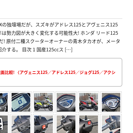
Xの独壇場だが、スズキがアドレス125とアヴェニス125
年は勢力図が大きく変化する可能性大! ホンダ リード125
だ! 原付二種スクーターオーナーの青木タカオが、メータ
。 目次 1 国産125ccス […]
比較! 〈アヴェニス125／アドレス125／ジョグ125／アクシ