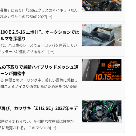
骨格」にあり! 「250ccクラスのネイキッドなん
ワサキのZ250の2027[…]
 E 2.5-16 エボⅡ”。オークションでは
クルマを深堀り
80年代、ハコ車のレースでヨーロッパを席巻してい
5リッターへと進化させるなど「[…]
ムの下取りで最新ハイブリッドメッシュ通
ペーンが開催中
る 仲間とのツーリング中、美しい景色に感動し
ら聞こえるノイズや通信切断にため息をついた経
び。カワサキ「Z H2 SE」2027年モデ
場時から変わらない、圧倒的な存在感は健在だ。
5日に発売される。 このマシンの[…]