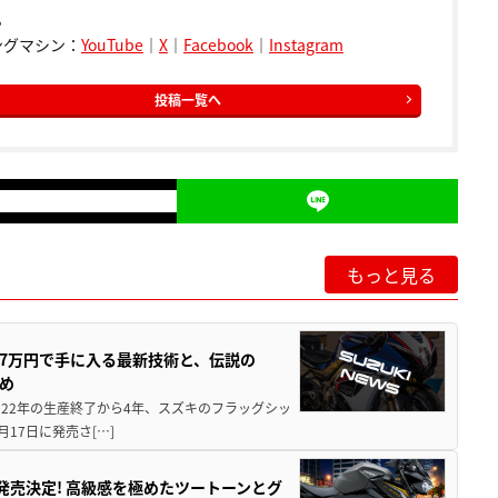
。
ングマシン：
YouTube
｜
X
｜
Facebook
｜
Instagram
投稿一覧へ
もっと見る
237万円で手に入る最新技術と、伝説の
とめ
 2022年の生産終了から4年、スズキのフラッグシッ
月17日に発売さ[…]
5に発売決定! 高級感を極めたツートーンとグ