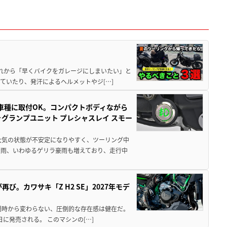
と疲れから「早くバイクをガレージにしまいたい」と
ていたり、発汗によるヘルメットやジ[…]
車種に取付OK。コンパクトボディながら
ォグランプユニット プレシャスレイ スモー
大気の状態が不安定になりやすく、ツーリング中
大雨、いわゆるゲリラ豪雨も増えており、走行中
び。カワサキ「Z H2 SE」2027年モデ
場時から変わらない、圧倒的な存在感は健在だ。
5日に発売される。 このマシンの[…]