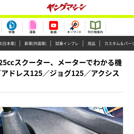
[日本車]
新車[外国車]
試乗インプレ
用品
カスタム＆パー
国産125ccスクーター、メーターでわかる機
／アドレス125／ジョグ125／アクシス