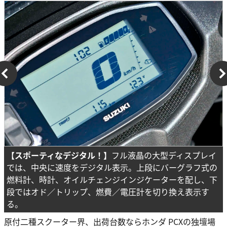
【スポーティなデジタル！】
フル液晶の大型ディスプレイ
では、中央に速度をデジタル表示。上段にバーグラフ式の
燃料計、時計、オイルチェンジインジケーターを配し、下
段ではオド／トリップ、燃費／電圧計を切り換え表示す
る。
原付二種スクーター界、出荷台数ならホンダ PCXの独壇場