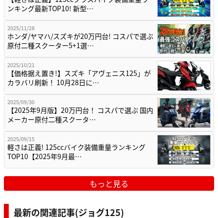
ンキング最新TOP10! 新型…
2025/11/28
ホンダ/ヤマハ/スズキが20万円台! コスパで選ぶ
原付二種スクーター5+1選…
2025/10/21
【価格据え置き!】スズキ「アヴェニス125」が
カラバリ刷新！ 10月28日に…
2025/09/30
【2025年9月版】20万円台！ コスパで選ぶ 国内
メーカー原付二種スクータ…
2025/09/15
軽さは正義! 125ccバイク装備重量ランキング
TOP10【2025年9月最…
もっと見る
最新の関連記事(ジョグ125)