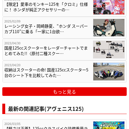
【限定】愛車のモンキー125を「クロミ」仕様
に！ ホンダが純正アクセサリーの…
2025/02/09
レーシング女子・岡崎静夏、“ホンダ スーパー
カブ110”に乗る「一家に1台欲…
2023/04/30
国産125ccスクーターをレーダーチャートでま
とめてみた!!〈原付二種スクー…
2023/04/20
収納はスクーターの命! 国産125ccスクーター5
台のシート下を比較してみた…
もっと見る
最新の関連記事(アヴェニス125)
2026/03/05
【軽さは正義】125ccクラスバイク装備重量ラ