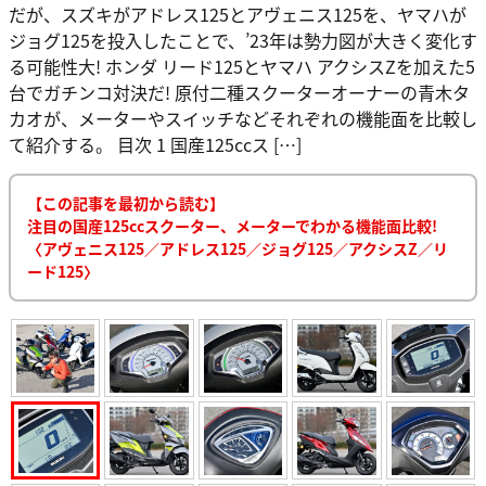
だが、スズキがアドレス125とアヴェニス125を、ヤマハが
ジョグ125を投入したことで、’23年は勢力図が大きく変化す
る可能性大! ホンダ リード125とヤマハ アクシスZを加えた5
台でガチンコ対決だ! 原付二種スクーターオーナーの青木タ
カオが、メーターやスイッチなどそれぞれの機能面を比較し
て紹介する。 目次 1 国産125ccス […]
【この記事を最初から読む】
注目の国産125ccスクーター、メーターでわかる機能面比較!
〈アヴェニス125／アドレス125／ジョグ125／アクシスZ／リ
ード125〉