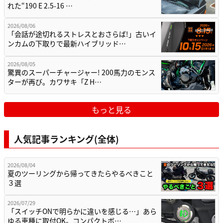
れた“190 E 2.5-16 …
2026/08/06
「会話が途切れるストレスとおさらば!」古いイ
ンカムの下取りで最新ハイブリッド…
2026/08/05
驚異のスーパーチャージャー! 200馬力のモンス
ターが再び。カワサキ「Z H…
もっと見る
人気記事ランキング(全体)
2026/08/04
夏のツーリングから帰ってきたらやるべきこと
３選
2026/07/29
「スイッチONで明らかに違いを感じる…」あら
ゆる車種に取付OK。コンパクトボ…