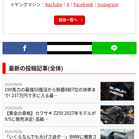
※ヤングマシン：
YouTube
｜
X
｜
Facebook
｜
Instagram
投稿一覧へ
最新の投稿記事(全体)
2026/08/06
190馬力の最強SS復活から鈴鹿8耐7位の快挙ま
で! 237万円で手に入る最…
2026/08/06
【黄金の骨格】カワサキ Z250 2027年モデルが
9/5に発売決定! 高級…
2026/08/06
「いくらなんでも大げさ過ぎ…」BMWに嘲笑さ