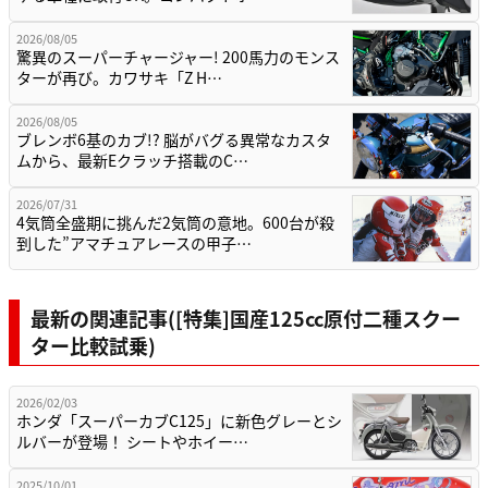
2026/08/05
驚異のスーパーチャージャー! 200馬力のモンス
ターが再び。カワサキ「Z H…
2026/08/05
ブレンボ6基のカブ!? 脳がバグる異常なカスタ
ムから、最新Eクラッチ搭載のC…
2026/07/31
4気筒全盛期に挑んだ2気筒の意地。600台が殺
到した”アマチュアレースの甲子…
最新の関連記事([特集]国産125cc原付二種スクー
ター比較試乗)
2026/02/03
ホンダ「スーパーカブC125」に新色グレーとシ
ルバーが登場！ シートやホイー…
2025/10/01