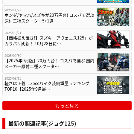
2025/11/28
ホンダ/ヤマハ/スズキが20万円台! コスパで選ぶ
原付二種スクーター5+1選…
2025/10/21
【価格据え置き!】スズキ「アヴェニス125」が
カラバリ刷新！ 10月28日に…
2025/09/30
【2025年9月版】20万円台！ コスパで選ぶ 国内
メーカー原付二種スクータ…
2025/09/15
軽さは正義! 125ccバイク装備重量ランキング
TOP10【2025年9月最…
もっと見る
最新の関連記事(ジョグ125)