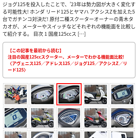
ジョグ125を投入したことで、’23年は勢力図が大きく変化す
る可能性大! ホンダ リード125とヤマハ アクシスZを加えた5
台でガチンコ対決だ! 原付二種スクーターオーナーの青木タ
カオが、メーターやスイッチなどそれぞれの機能面を比較し
て紹介する。 目次 1 国産125ccス […]
【この記事を最初から読む】
注目の国産125ccスクーター、メーターでわかる機能面比較!
〈アヴェニス125／アドレス125／ジョグ125／アクシスZ／リ
ード125〉