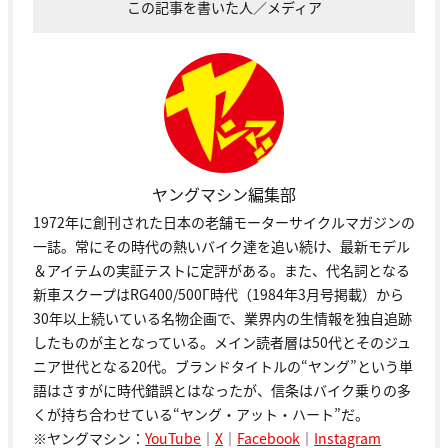
この記事を書いた人／メディア
ヤングマシン編集部
1972年に創刊された日本の老舗モーターサイクルマガジンの
一誌。常にその時代の熱いバイク達を追い続け、最新モデル
＆アイテムの実証テストに定評がある。また、代名詞となる
新車スクープはRG400/500Γ時代（1984年3月号掲載）から
30年以上続いている名物企画で、業界内の生情報を独自追跡
したものが主となっている。メイン読者層は50代とそのジュ
ニア世代となる20代。ブランドタイトルの“ヤング”という単
語はさすがに時代錯誤とはなったが、信条はバイク乗りの多
くが持ち合わせている“ヤング・アット・ハート”だ。
※ヤングマシン：
YouTube
｜
X
｜
Facebook
｜
Instagram