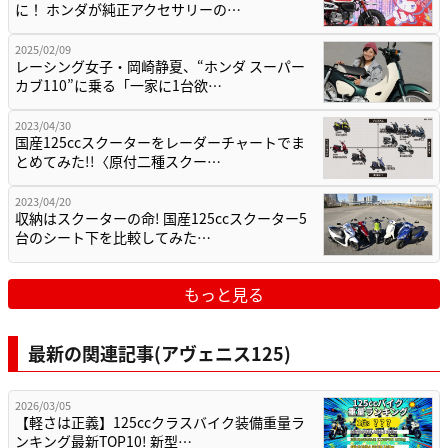
に！ ホンダが純正アクセサリーの…
2025/02/09
レーシング女子・岡崎静夏、“ホンダ スーパー
カブ110”に乗る「一家に1台欲…
2023/04/30
国産125ccスクーターをレーダーチャートでま
とめてみた!!〈原付二種スクー…
2023/04/20
収納はスクーターの命! 国産125ccスクーター5
台のシート下を比較してみた…
もっと見る
最新の関連記事(アヴェニス125)
2026/03/05
【軽さは正義】125ccクラスバイク装備重量ラ
ンキング最新TOP10! 新型…