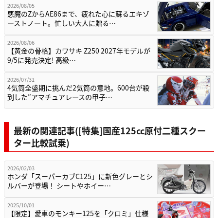
2026/08/05
悪魔のZからAE86まで、疲れた心に蘇るエキゾ
ーストノート。忙しい大人に贈る…
2026/08/06
【黄金の骨格】カワサキ Z250 2027年モデルが
9/5に発売決定! 高級…
2026/07/31
4気筒全盛期に挑んだ2気筒の意地。600台が殺
到した”アマチュアレースの甲子…
最新の関連記事([特集]国産125cc原付二種スクー
ター比較試乗)
2026/02/03
ホンダ「スーパーカブC125」に新色グレーとシ
ルバーが登場！ シートやホイー…
2025/10/01
【限定】愛車のモンキー125を「クロミ」仕様