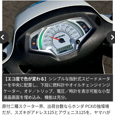
【エコ度で色が変わる】
シンプルな指針式スピードメータ
ーを中央に配置し、下段に燃料計やオイルチェンジインジ
ケーター、オド／トリップ、電圧／時計を表示可能な小型
液晶画面を埋め込み、機能は充分。
原付二種スクーター界、出荷台数ならホンダ PCXの独壇場
だが、スズキがアドレス125とアヴェニス125を、ヤマハが