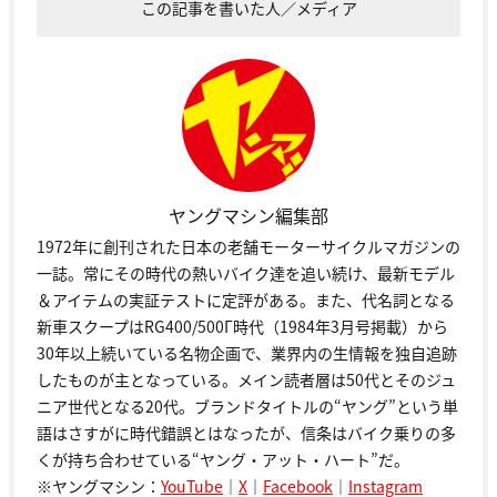
この記事を書いた人／メディア
ヤングマシン編集部
1972年に創刊された日本の老舗モーターサイクルマガジンの
一誌。常にその時代の熱いバイク達を追い続け、最新モデル
＆アイテムの実証テストに定評がある。また、代名詞となる
新車スクープはRG400/500Γ時代（1984年3月号掲載）から
30年以上続いている名物企画で、業界内の生情報を独自追跡
したものが主となっている。メイン読者層は50代とそのジュ
ニア世代となる20代。ブランドタイトルの“ヤング”という単
語はさすがに時代錯誤とはなったが、信条はバイク乗りの多
くが持ち合わせている“ヤング・アット・ハート”だ。
※ヤングマシン：
YouTube
｜
X
｜
Facebook
｜
Instagram