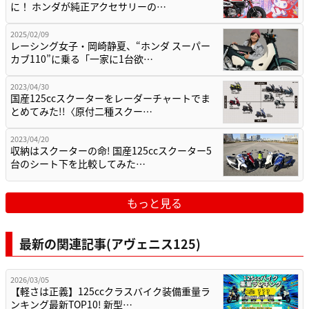
に！ ホンダが純正アクセサリーの…
2025/02/09
レーシング女子・岡崎静夏、“ホンダ スーパー
カブ110”に乗る「一家に1台欲…
2023/04/30
国産125ccスクーターをレーダーチャートでま
とめてみた!!〈原付二種スクー…
2023/04/20
収納はスクーターの命! 国産125ccスクーター5
台のシート下を比較してみた…
もっと見る
最新の関連記事(アヴェニス125)
2026/03/05
【軽さは正義】125ccクラスバイク装備重量ラ
ンキング最新TOP10! 新型…