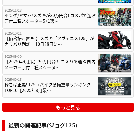
2025/11/28
ホンダ/ヤマハ/スズキが20万円台! コスパで選ぶ
原付二種スクーター5+1選…
2025/10/21
【価格据え置き!】スズキ「アヴェニス125」が
カラバリ刷新！ 10月28日に…
2025/09/30
【2025年9月版】20万円台！ コスパで選ぶ 国内
メーカー原付二種スクータ…
2025/09/15
軽さは正義! 125ccバイク装備重量ランキング
TOP10【2025年9月最…
もっと見る
最新の関連記事(ジョグ125)