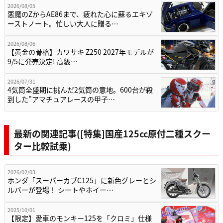
2026/08/05
悪魔のZからAE86まで、疲れた心に蘇るエキゾ
ーストノート。忙しい大人に贈る…
2026/08/06
【黄金の骨格】カワサキ Z250 2027年モデルが
9/5に発売決定! 高級…
2026/07/31
4気筒全盛期に挑んだ2気筒の意地。600台が殺
到した”アマチュアレースの甲子…
最新の関連記事([特集]国産125cc原付二種スクー
ター比較試乗)
2026/02/03
ホンダ「スーパーカブC125」に新色グレーとシ
ルバーが登場！ シートやホイー…
2025/10/01
【限定】愛車のモンキー125を「クロミ」仕様