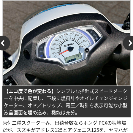
【エコ度で色が変わる】
シンプルな指針式スピードメータ
ーを中央に配置し、下段に燃料計やオイルチェンジインジ
ケーター、オド／トリップ、電圧／時計を表示可能な小型
液晶画面を埋め込み、機能は充分。
原付二種スクーター界、出荷台数ならホンダ PCXの独壇場
だが、スズキがアドレス125とアヴェニス125を、ヤマハが