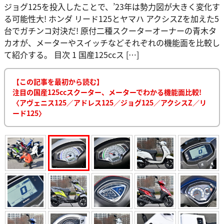
ジョグ125を投入したことで、’23年は勢力図が大きく変化す
る可能性大! ホンダ リード125とヤマハ アクシスZを加えた5
台でガチンコ対決だ! 原付二種スクーターオーナーの青木タ
カオが、メーターやスイッチなどそれぞれの機能面を比較し
て紹介する。 目次 1 国産125ccス […]
【この記事を最初から読む】
注目の国産125ccスクーター、メーターでわかる機能面比較!
〈アヴェニス125／アドレス125／ジョグ125／アクシスZ／リ
ード125〉