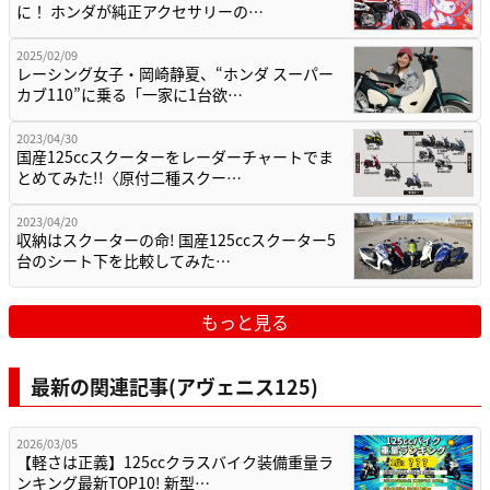
に！ ホンダが純正アクセサリーの…
2025/02/09
レーシング女子・岡崎静夏、“ホンダ スーパー
カブ110”に乗る「一家に1台欲…
2023/04/30
国産125ccスクーターをレーダーチャートでま
とめてみた!!〈原付二種スクー…
2023/04/20
収納はスクーターの命! 国産125ccスクーター5
台のシート下を比較してみた…
もっと見る
最新の関連記事(アヴェニス125)
2026/03/05
【軽さは正義】125ccクラスバイク装備重量ラ
ンキング最新TOP10! 新型…