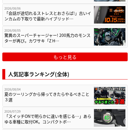
2026/08/06
「会話が途切れるストレスとおさらば!」古いイ
ンカムの下取りで最新ハイブリッド…
2026/08/05
驚異のスーパーチャージャー! 200馬力のモンス
ターが再び。カワサキ「Z H…
もっと見る
人気記事ランキング(全体)
2026/08/04
夏のツーリングから帰ってきたらやるべきこと
３選
2026/07/29
「スイッチONで明らかに違いを感じる…」あら
ゆる車種に取付OK。コンパクトボ…