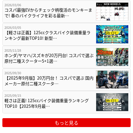
2026/03/06
コスパ最強EVからチェック柄復活のモンキーま
で! 春のバイクライフを彩る最新…
2026/03/05
【軽さは正義】125ccクラスバイク装備重量ラ
ンキング最新TOP10! 新型…
2025/11/28
ホンダ/ヤマハ/スズキが20万円台! コスパで選ぶ
原付二種スクーター5+1選…
2025/09/30
【2025年9月版】20万円台！ コスパで選ぶ 国内
メーカー原付二種スクータ…
2025/09/15
軽さは正義! 125ccバイク装備重量ランキング
TOP10【2025年9月最…
もっと見る