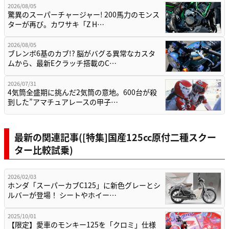
2026/08/05
驚異のスーパーチャージャー! 200馬力のモンス
ターが再び。カワサキ「Z H…
2026/08/05
ブレンボ6基のカブ!? 脳がバグる異常なカスタ
ムから、最新Eクラッチ搭載のC…
2026/07/31
4気筒全盛期に挑んだ2気筒の意地。600台が殺
到した”アマチュアレースの甲子…
最新の関連記事([特集]国産125cc原付二種スクー
ター比較試乗)
2026/02/03
ホンダ「スーパーカブC125」に新色グレーとシ
ルバーが登場！ シートやホイー…
2025/10/01
【限定】愛車のモンキー125を「クロミ」仕様