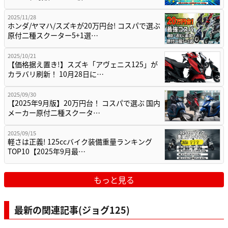
2025/11/28
ホンダ/ヤマハ/スズキが20万円台! コスパで選ぶ
原付二種スクーター5+1選…
2025/10/21
【価格据え置き!】スズキ「アヴェニス125」が
カラバリ刷新！ 10月28日に…
2025/09/30
【2025年9月版】20万円台！ コスパで選ぶ 国内
メーカー原付二種スクータ…
2025/09/15
軽さは正義! 125ccバイク装備重量ランキング
TOP10【2025年9月最…
もっと見る
最新の関連記事(ジョグ125)