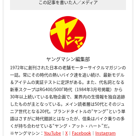
この記事を書いた人／メディア
ヤングマシン編集部
1972年に創刊された日本の老舗モーターサイクルマガジンの
一誌。常にその時代の熱いバイク達を追い続け、最新モデル
＆アイテムの実証テストに定評がある。また、代名詞となる
新車スクープはRG400/500Γ時代（1984年3月号掲載）から
30年以上続いている名物企画で、業界内の生情報を独自追跡
したものが主となっている。メイン読者層は50代とそのジュ
ニア世代となる20代。ブランドタイトルの“ヤング”という単
語はさすがに時代錯誤とはなったが、信条はバイク乗りの多
くが持ち合わせている“ヤング・アット・ハート”だ。
※ヤングマシン：
YouTube
｜
X
｜
Facebook
｜
Instagram