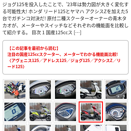
ジョグ125を投入したことで、’23年は勢力図が大きく変化す
る可能性大! ホンダ リード125とヤマハ アクシスZを加えた5
台でガチンコ対決だ! 原付二種スクーターオーナーの青木タ
カオが、メーターやスイッチなどそれぞれの機能面を比較し
て紹介する。 目次 1 国産125ccス […]
【この記事を最初から読む】
注目の国産125ccスクーター、メーターでわかる機能面比較!
〈アヴェニス125／アドレス125／ジョグ125／アクシスZ／リ
ード125〉