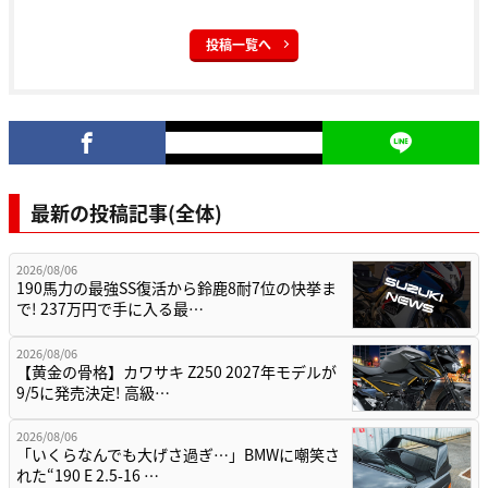
投稿一覧へ
最新の投稿記事(全体)
2026/08/06
190馬力の最強SS復活から鈴鹿8耐7位の快挙ま
で! 237万円で手に入る最…
2026/08/06
【黄金の骨格】カワサキ Z250 2027年モデルが
9/5に発売決定! 高級…
2026/08/06
「いくらなんでも大げさ過ぎ…」BMWに嘲笑さ
れた“190 E 2.5-16 …