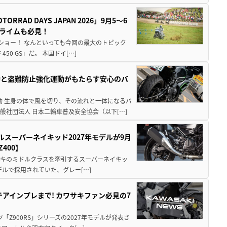
AD DAYS JAPAN 2026」9月5〜6
クライムも必見！
解体ショー！ なんといっても今回の最大のトピック
0 GS」だ。 本国ドイ[…]
動と盗難防止強化運動がもたらす安心のバ
動 生身の体で風を切り、その流れと一体になるバ
社団法人 日本二輪車普及安全協会（以下[…]
ルスーパーネイキッド2027年モデルが9月
400】
ワサキのミドルクラスを牽引するスーパーネイキッ
モデルで採用されていた、グレー[…]
テアインプレまで! カワサキファン必見の7
ツ「Z900RS」シリーズの2027年モデルが発表さ