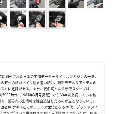
72年に創刊された日本の老舗モーターサイクルマガジンの一誌。
その時代の熱いバイク達を追い続け、最新モデル＆アイテムの
テストに定評がある。また、代名詞となる新車スクープは
00/500Γ時代（1984年3月号掲載）から30年以上続いている名
画で、業界内の生情報を独自追跡したものが主となっている。
ン読者層は50代とそのジュニア世代となる20代。ブランドタイ
の“ヤング”という単語はさすがに時代錯誤とはなったが、信条