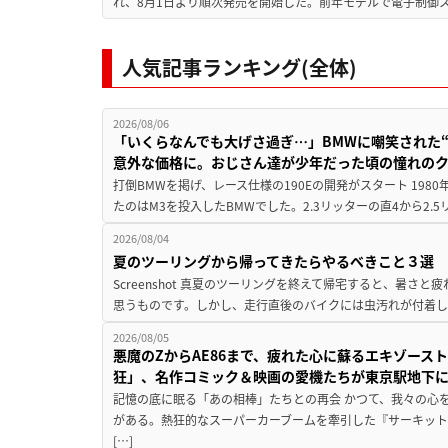
れ、8月1日より順次発売を開始した。前年モデルで電子制御ス
人気記事ランキング(全体)
2026/08/06
「いくらなんでも大げさ過ぎ…」BMWに嘲笑された“190
意外な価格に。おじさん達が少年だった頃の憧れの
打倒BMWを掲げ、レース仕様の190Eの開発がスタート 19
たのはM3を投入したBMWでした。2.3リッターの直4から2.
2026/08/04
夏のツーリングから帰ってきたらやるべきこと３選
Screenshot 真夏のツーリングを終えて帰宅すると、暑さ
思うものです。しかし、走行直後のバイクには虫汚れが付着し
2026/08/05
悪魔のZからAE86まで、疲れた心に蘇るエキゾース
狂」、名作コミック＆映画の愛機たちが東京駅地下
記憶の底に眠る「あの相棒」たちとの再会 かつて、我々の心
がある。熱狂的なスーパーカーブームを牽引した『サーキット
[…]