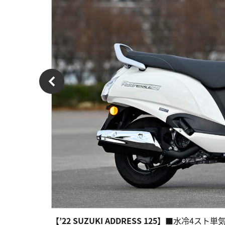
【’22 SUZUKI ADDRESS 125】
■水冷4スト単気筒SO