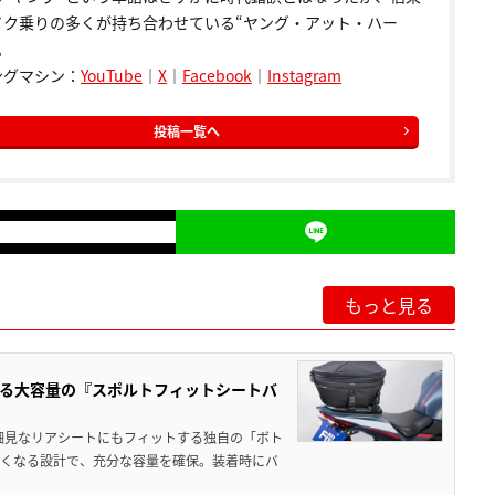
イク乗りの多くが持ち合わせている“ヤング・アット・ハー
。
ングマシン：
YouTube
｜
X
｜
Facebook
｜
Instagram
投稿一覧へ
もっと見る
る大容量の『スポルトフィットシートバ
細見なリアシートにもフィットする独自の「ボト
広くなる設計で、充分な容量を確保。装着時にバ