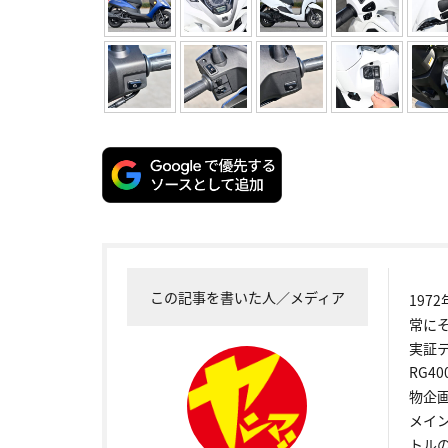
この記事を書いた人／メディア
19
常に
実証
RG4
物企
メイ
トル