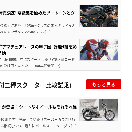
5に発売決定! 高級感を極めたツートーンとグ
骨格」にあり! 「250ccクラスのネイキッドなん
ワサキのZ250の2027[…]
た”アマチュアレースの甲子園”鈴鹿4耐を彩
開始
80（昭和55）年にスタートした「鈴鹿4耐ロード
受け皿となった。1980年代後半[…]
c原付二種スクーター比較試乗)
もっと見る
ーが登場！ シートやホイールもそれぞれ異
欧州で先行発表していた「スーパーカブC125」
は継続しつつ、新たにパールスモーキーグレ[…]