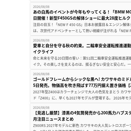
2026/08/08
あの白馬のイベントが今年もやってくる！「BMW MOTORR
日開催！新型F450GSの解体ショーに最大28度ヒル
注目の目玉！「NEW F 450 GS」日本お披露目＆エンジン
は、次世代アドベンチャーとして熱い視線が注がれる「NEW F 45
2026/08/08
愛車と自分を守る秋の約束。二輪車安全運転推進運
イクライフ
命と未来を守る20日間の誓い：第51回二輪車安全運転推進運
イク。その楽しさを支えるのは、揺るぎない安全と安心だ。一般
2026/08/08
ゴールドフレームからシックな黒へ! カワサキのミド
5日発売。物価高を吹き飛ばす77万円据え置き価格【Z
2027年型Z400はカラーチェンジで大人の色気をまとう カ
ド「Z400」に、早くも2027年モデルが登場する。 2026年
2026/08/08
【見逃し厳禁】漆黒の4気筒発売から200馬力ハブス
月注目ニュースまとめ
Z900RS 2027年モデルに新色 カワサキの大人気レトロスポー