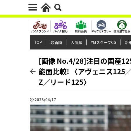
TOP
最新順
人気順
YMスクープCG
新車
[画像 No.4/28]注目の国
能面比較! 〈アヴェニス125
Z／リード125〉
2023/04/17