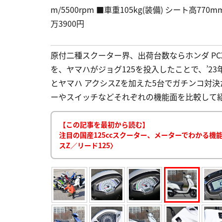
m/5500rpm ■車重105kg(装備) シート高770mm 
万3900円
原付二種スクーター界、出荷台数ならホンダ PC
を、ヤマハがジョグ125を投入したことで、’23
とヤマハ アクシスZを加えた5台でガチンコ対決
ーやスイッチなどそれぞれの機能面を比較して紹介する
【この記事を最初から読む】
注目の国産125ccスクーター、メーターでわかる機能面
スZ／リード125〉