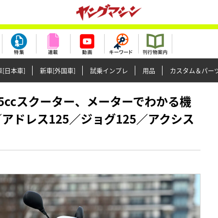
[日本車]
新車[外国車]
試乗インプレ
用品
カスタム＆パー
産125ccスクーター、メーターでわかる機
／アドレス125／ジョグ125／アクシス