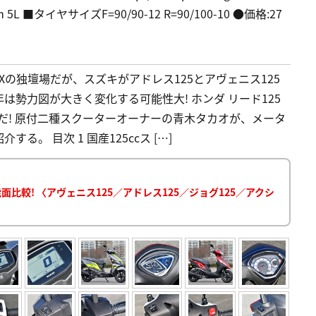
5L ■タイヤサイズF=90/90-12 R=90/100-10 ●価格:27
Xの独壇場だが、スズキがアドレス125とアヴェニス125
年は勢力図が大きく変化する可能性大! ホンダ リード125
だ! 原付二種スクーターオーナーの青木タカオが、メータ
。 目次 1 国産125ccス […]
比較! 〈アヴェニス125／アドレス125／ジョグ125／アクシ