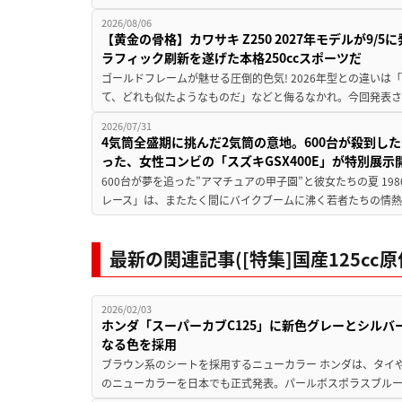
2026/08/06
【黄金の骨格】カワサキ Z250 2027年モデルが9/
ラフィック刷新を遂げた本格250ccスポーツだ
ゴールドフレームが魅せる圧倒的色気! 2026年型との違いは「
て、どれも似たようなものだ」などと侮るなかれ。今回発表されたカ
2026/07/31
4気筒全盛期に挑んだ2気筒の意地。600台が殺到し
った、女性コンビの「スズキGSX400E」が特別展示
600台が夢を追った”アマチュアの甲子園”と彼女たちの夏 19
レース」は、またたく間にバイクブームに沸く若者たちの情熱の
最新の関連記事([特集]国産125c
2026/02/03
ホンダ「スーパーカブC125」に新色グレーとシルバ
なる色を採用
ブラウン系のシートを採用するニューカラー ホンダは、タイや
のニューカラーを日本でも正式発表。パールボスポラスブルー