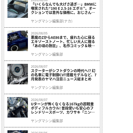
「いくらなんでも大げさ過ぎ…」BMWに
嘲笑された“190 E 2.5-16 エボⅡ”。オー
クションでは意外な価格に。おじさん達
が少年だった頃の憧れのクルマを深堀り
ヤングマシン編集部(ナカ)
2026/08/05
悪魔のZからAE86まで、疲れた心に蘇る
エキゾーストノート。忙しい大人に贈る
「あの頃の熱狂」、名作コミック＆映画
の愛機たちが東京駅地下に期間限定で集
結！
ヤングマシン編集部
2026/08/07
スクーターがシフトダウンの時代へ!? 幻
の名車に電子制御CVT搭載モデルなど、7
月発表のヤマハ注目ニュース総まとめ
ヤングマシン編集部
2026/08/07
Uターンが怖くなくなる167kgの超軽量
ボディフルカウル! 普段使いも安心のフ
レンドリースポーツ、カワサキ「ニンジ
ャ400」2027モデルが価格据え置きで
9/5発売
ヤングマシン編集部
2026/08/06