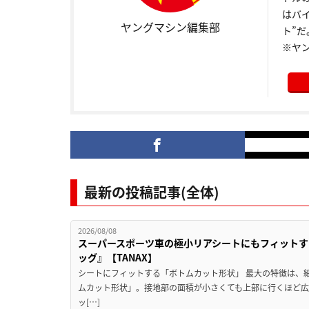
はバ
ヤングマシン編集部
ト”だ
※ヤ
最新の投稿記事(全体)
2026/08/08
スーパースポーツ車の極小リアシートにもフィットす
ッグ』【TANAX】
シートにフィットする「ボトムカット形状」 最大の特徴は、
ムカット形状」。接地部の面積が小さくても上部に行くほど
ッ[…]